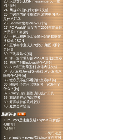
23. 人以群分,MSN messenger又一重
招儿[转]
24. 网游<诛仙>,我对你很失望
25. 声讨国内的流氓软件,雅虎中国也不
是什么好鸟
26. Seomoz发布Web2.0排名
27. PC World近日发布了2007年度最佳
产品前100名[荐]
28. 一种正在网络上慢慢兴起的数据交
换格式 JSON
29. 五版韦小宝夫人大比拼[组图],哪个
更经典
30. 正则表达式[精]
31. 转一篇非常好的MySQL优化的文章
32. 初步了解Bindows是什么[转]
33. Sun第三财季盈利 存储表现欠佳
34. Sun发布Java代码基础 对开发者意
味着什么[开源]
35. 程序员不能不看的好文章[精转]
36. [翻译] 当你开启电脑时，它发生了
什么？[转]
37. CrazyEgg: 新型访问统计工具
38. 我是新产品的观望者
39. 开源软件的几种版权
40. 魔兽金牌笑话
最新评论
1. re: Mys是速度艾斯 Explain 详解[强
烈推荐]
2让算法
--阿司法是
2. re: inotify + rsync实现linux文件实时