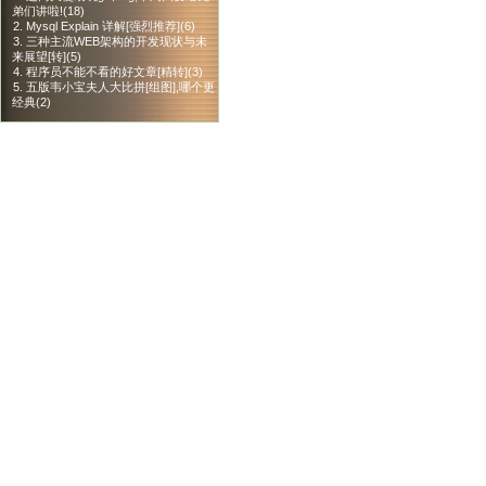
弟们讲啦!(18)
2. Mysql Explain 详解[强烈推荐](6)
3. 三种主流WEB架构的开发现状与未
来展望[转](5)
4. 程序员不能不看的好文章[精转](3)
5. 五版韦小宝夫人大比拼[组图],哪个更
经典(2)