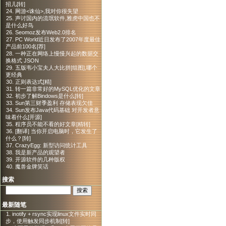
招儿[转]
24. 网游<诛仙>,我对你很失望
25. 声讨国内的流氓软件,雅虎中国也不
是什么好鸟
26. Seomoz发布Web2.0排名
27. PC World近日发布了2007年度最佳
产品前100名[荐]
28. 一种正在网络上慢慢兴起的数据交
换格式 JSON
29. 五版韦小宝夫人大比拼[组图],哪个
更经典
30. 正则表达式[精]
31. 转一篇非常好的MySQL优化的文章
32. 初步了解Bindows是什么[转]
33. Sun第三财季盈利 存储表现欠佳
34. Sun发布Java代码基础 对开发者意
味着什么[开源]
35. 程序员不能不看的好文章[精转]
36. [翻译] 当你开启电脑时，它发生了
什么？[转]
37. CrazyEgg: 新型访问统计工具
38. 我是新产品的观望者
39. 开源软件的几种版权
40. 魔兽金牌笑话
搜索
最新随笔
1. inotify + rsync实现linux文件实时同
步，使用触发同步机制[转]