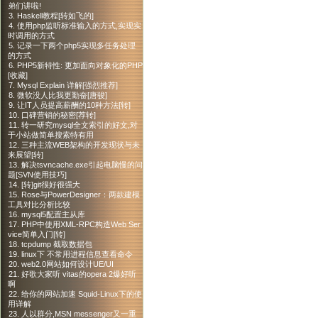
弟们讲啦!
3. Haskell教程[转如飞的]
4. 使用php监听标准输入的方式,实现实
时调用的方式
5. 记录一下两个php5实现多任务处理
的方式
6. PHP5新特性: 更加面向对象化的PHP
[收藏]
7. Mysql Explain 详解[强烈推荐]
8. 微软没人比我更勤奋[唐骏]
9. 让IT人员提高薪酬的10种方法[转]
10. 口碑营销的秘密[荐转]
11. 转一研究mysql全文索引的好文,对
于小站做简单搜索特有用
12. 三种主流WEB架构的开发现状与未
来展望[转]
13. 解决tsvncache.exe引起电脑慢的问
题[SVN使用技巧]
14. [转]git很好很强大
15. Rose与PowerDesigner：两款建模
工具对比分析比较
16. mysql5配置主从库
17. PHP中使用XML-RPC构造Web Ser
vice简单入门[转]
18. tcpdump 截取数据包
19. linux下 不常用进程信息查看命令
20. web2.0网站如何设计UE/UI
21. 好歌大家听 vitas的opera 2爆好听
啊
22. 给你的网站加速 Squid-Linux下的使
用详解
23. 人以群分,MSN messenger又一重