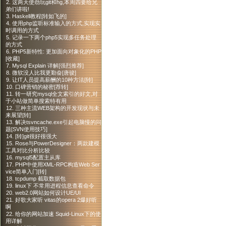
2. 这两天使劲玩git和hg,本周四要给兄
弟们讲啦!
3. Haskell教程[转如飞的]
4. 使用php监听标准输入的方式,实现实
时调用的方式
5. 记录一下两个php5实现多任务处理
的方式
6. PHP5新特性: 更加面向对象化的PHP
[收藏]
7. Mysql Explain 详解[强烈推荐]
8. 微软没人比我更勤奋[唐骏]
9. 让IT人员提高薪酬的10种方法[转]
10. 口碑营销的秘密[荐转]
11. 转一研究mysql全文索引的好文,对
于小站做简单搜索特有用
12. 三种主流WEB架构的开发现状与未
来展望[转]
13. 解决tsvncache.exe引起电脑慢的问
题[SVN使用技巧]
14. [转]git很好很强大
15. Rose与PowerDesigner：两款建模
工具对比分析比较
16. mysql5配置主从库
17. PHP中使用XML-RPC构造Web Ser
vice简单入门[转]
18. tcpdump 截取数据包
19. linux下 不常用进程信息查看命令
20. web2.0网站如何设计UE/UI
21. 好歌大家听 vitas的opera 2爆好听
啊
22. 给你的网站加速 Squid-Linux下的使
用详解