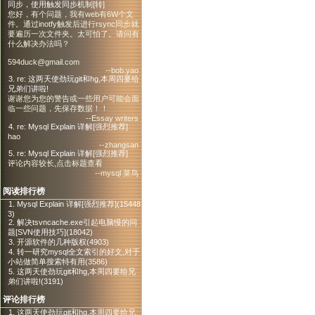
同步，使用触发同步机制[转]
您好，有个问题，我有web有6W个文
件。通过inotfy触发后进行rsync同步就
要遍历一次文件夹。太可怕了。请问有
什么解决办法吗？
594duck@gmail.com
--bob.yao
3. re: 这两天使劲玩git和hg,本周四要给
兄弟们讲啦!
谢谢您为您的警告或一些用户可能会面
临一些问题，先保存数据！！
--Essay writers
4. re: Mysql Explain 详解[强烈推荐]
hao
--zhangsan
5. re: Mysql Explain 详解[强烈推荐]
评论内容较长,点击标题查看
--mysql 菜鸟
阅读排行榜
1. Mysql Explain 详解[强烈推荐](15448
3)
2. 解决tsvncache.exe引起电脑慢的问
题[SVN使用技巧](18042)
3. 开源软件的几种版权(4903)
4. 转一研究mysql全文索引的好文,对于
小站做简单搜索特有用(3586)
5. 这两天使劲玩git和hg,本周四要给兄
弟们讲啦!(3191)
评论排行榜
1. 这两天使劲玩git和hg,本周四要给兄