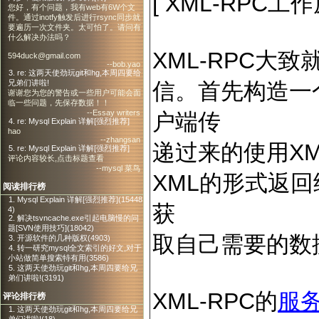
[ XML-RPC工作
您好，有个问题，我有web有6W个文
件。通过inotfy触发后进行rsync同步就
要遍历一次文件夹。太可怕了。请问有
什么解决办法吗？
XML-RPC大
594duck@gmail.com
--bob.yao
3. re: 这两天使劲玩git和hg,本周四要给
信。首先构造一
兄弟们讲啦!
谢谢您为您的警告或一些用户可能会面
临一些问题，先保存数据！！
--Essay writers
户端传
4. re: Mysql Explain 详解[强烈推荐]
hao
--zhangsan
递过来的使用X
5. re: Mysql Explain 详解[强烈推荐]
评论内容较长,点击标题查看
--mysql 菜鸟
XML的形式返回
阅读排行榜
1. Mysql Explain 详解[强烈推荐](15448
获
4)
2. 解决tsvncache.exe引起电脑慢的问
题[SVN使用技巧](18042)
取自己需要的数
3. 开源软件的几种版权(4903)
4. 转一研究mysql全文索引的好文,对于
小站做简单搜索特有用(3586)
5. 这两天使劲玩git和hg,本周四要给兄
弟们讲啦!(3191)
XML-RPC的
服
评论排行榜
1. 这两天使劲玩git和hg,本周四要给兄