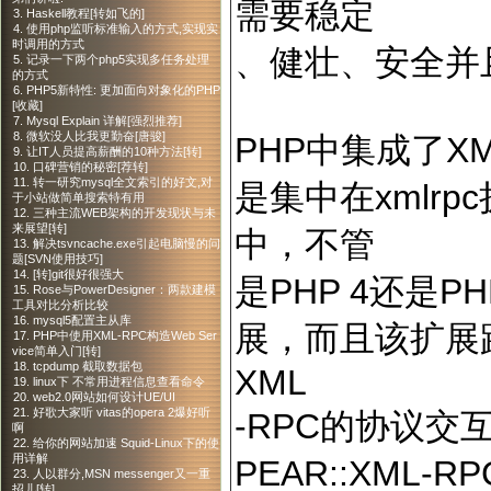
需要稳定
3. Haskell教程[转如飞的]
4. 使用php监听标准输入的方式,实现实
时调用的方式
、健壮、安全并
5. 记录一下两个php5实现多任务处理
的方式
6. PHP5新特性: 更加面向对象化的PHP
[收藏]
7. Mysql Explain 详解[强烈推荐]
8. 微软没人比我更勤奋[唐骏]
PHP中集成了X
9. 让IT人员提高薪酬的10种方法[转]
10. 口碑营销的秘密[荐转]
11. 转一研究mysql全文索引的好文,对
是集中在xmlrp
于小站做简单搜索特有用
12. 三种主流WEB架构的开发现状与未
来展望[转]
中，不管
13. 解决tsvncache.exe引起电脑慢的问
题[SVN使用技巧]
14. [转]git很好很强大
是PHP 4还是P
15. Rose与PowerDesigner：两款建模
工具对比分析比较
16. mysql5配置主从库
展，而且该扩展跟
17. PHP中使用XML-RPC构造Web Ser
vice简单入门[转]
18. tcpdump 截取数据包
XML
19. linux下 不常用进程信息查看命令
20. web2.0网站如何设计UE/UI
21. 好歌大家听 vitas的opera 2爆好听
-RPC的协议交
啊
22. 给你的网站加速 Squid-Linux下的使
用详解
PEAR::XML-
23. 人以群分,MSN messenger又一重
招儿[转]