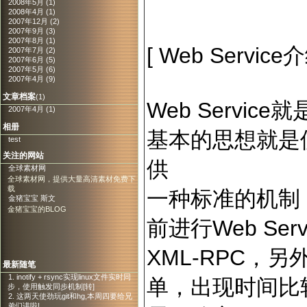
2008年5月 (1)
2008年4月 (1)
2007年12月 (2)
2007年9月 (3)
2007年8月 (1)
[ Web Service介
2007年7月 (2)
2007年6月 (5)
2007年5月 (6)
2007年4月 (9)
文章档案
(1)
Web Servi
2007年4月 (1)
相册
基本的思想就是使
test
关注的网站
供
全球素材网
全球素材网，提供大量高清素材免费下
载
一种标准的机制
金猪宝宝 斯文
金猪宝宝的BLOG
前进行Web Se
XML-RPC，另
最新随笔
1. inotify + rsync实现linux文件实时同
单，出现时间比
步，使用触发同步机制[转]
2. 这两天使劲玩git和hg,本周四要给兄
弟们讲啦!