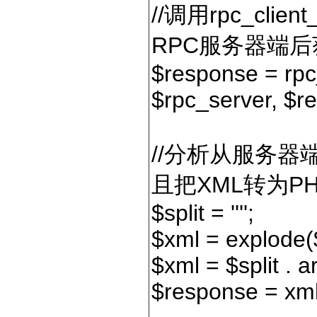
//调用rpc_cli
RPC服务器端
$response = rpc_
$rpc_server, $re
//分析从服务器
且把XML转为P
$split = ''
'';
$xml = explode($
$xml = $split . 
$response = xm