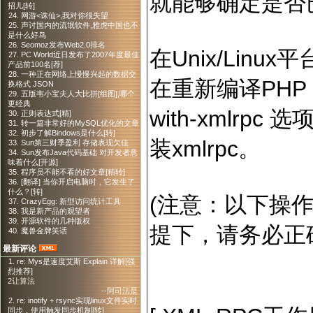
就能够确定是否已
招儿[转]
24. 网游<诛仙>,我对你很失望
25. 声讨国内的流氓软件,雅虎中国也不
是什么好鸟
26. Seomoz发布Web2.0排名
在Unix/Linu
27. PC World近日发布了2007年度最佳
产品前100名[荐]
28. 一种正在网络上慢慢兴起的数据交
在重新编译PHP，在
换格式 JSON
29. 五版韦小宝夫人大比拼[组图],哪个
更经典
with-xmlrpc
30. 正则表达式[精]
31. 转一篇非常好的MySQL优化的文章
32. 初步了解Bindows是什么[转]
装xmlrpc。
33. Sun第三财季盈利 存储表现欠佳
34. Sun发布Java代码基础 对开发者意
味着什么[开源]
35. 程序员不能不看的好文章[精转]
36. [翻译] 当你开启电脑时，它发生了
什么？[转]
(注意：以下操作
37. CrazyEgg: 新型访问统计工具
38. 我是新产品的观望者
39. 开源软件的几种版权
提下，请务必正
40. 魔兽金牌笑话
最新评论
1. re: Mys是速度艾斯 Explain 详解[强
烈推荐]
2让算法
--阿司法是
2. re: inotify + rsync实现linux文件实时
同步，使用触发同步机制[转]