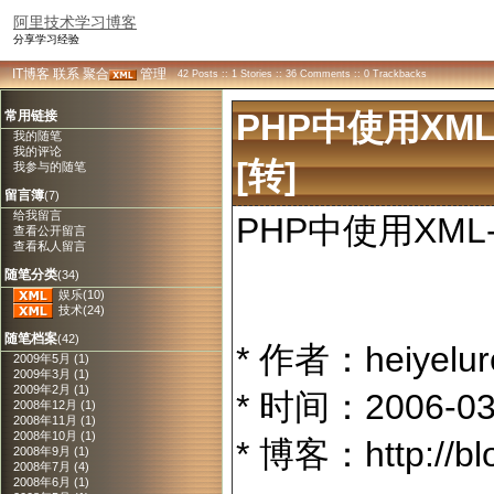
阿里技术学习博客
分享学习经验
IT博客
联系
聚合
管理
42 Posts :: 1 Stories :: 36 Comments :: 0 Trackbacks
常用链接
PHP中使用XML
我的随笔
我的评论
[转]
我参与的随笔
留言簿
(7)
给我留言
PHP中使用XML-
查看公开留言
查看私人留言
随笔分类
(34)
娱乐(10)
技术(24)
随笔档案
(42)
* 作者：heiyelur
2009年5月 (1)
2009年3月 (1)
2009年2月 (1)
* 时间：2006-03
2008年12月 (1)
2008年11月 (1)
2008年10月 (1)
* 博客：http://bl
2008年9月 (1)
2008年7月 (4)
2008年6月 (1)