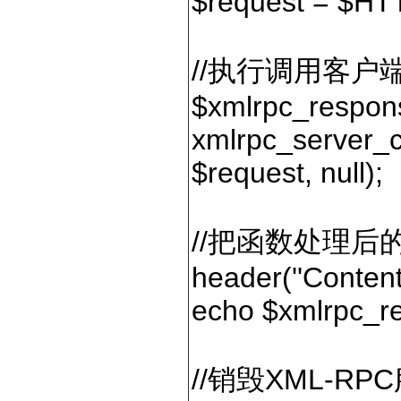
$request = $
//执行调用客户
$xmlrpc_respon
xmlrpc_server_c
$request, null);
//把函数处理后
header(''Content-
echo $xmlrpc_r
//销毁XML-R