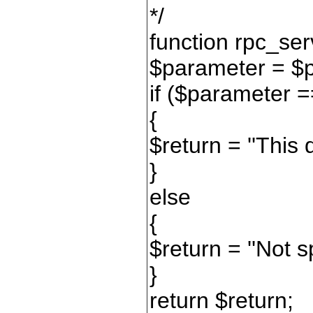
*/
function rpc_se
$parameter = $p
if ($parameter =
{
$return = ''This 
}
else
{
$return = ''Not 
}
return $return;