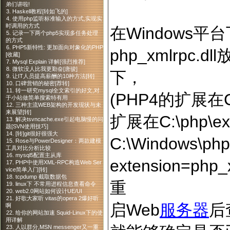
弟们讲啦!
3. Haskell教程[转如飞的]
4. 使用php监听标准输入的方式,实现实
时调用的方式
在Windows
5. 记录一下两个php5实现多任务处理
的方式
6. PHP5新特性: 更加面向对象化的PHP
php_xmlrpc.d
[收藏]
7. Mysql Explain 详解[强烈推荐]
8. 微软没人比我更勤奋[唐骏]
下，
9. 让IT人员提高薪酬的10种方法[转]
10. 口碑营销的秘密[荐转]
11. 转一研究mysql全文索引的好文,对
(PHP4的扩展在C:
于小站做简单搜索特有用
12. 三种主流WEB架构的开发现状与未
来展望[转]
扩展在C:\php\
13. 解决tsvncache.exe引起电脑慢的问
题[SVN使用技巧]
14. [转]git很好很强大
C:\Windows\php
15. Rose与PowerDesigner：两款建模
工具对比分析比较
16. mysql5配置主从库
extension=ph
17. PHP中使用XML-RPC构造Web Ser
vice简单入门[转]
18. tcpdump 截取数据包
重
19. linux下 不常用进程信息查看命令
20. web2.0网站如何设计UE/UI
21. 好歌大家听 vitas的opera 2爆好听
启Web
服务器
后
啊
22. 给你的网站加速 Squid-Linux下的使
用详解
23. 人以群分,MSN messenger又一重