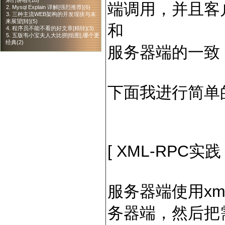
弟们讲啦!(18)
端调用，并且客
2. Mysql Explain 详解[强烈推荐](6)
3. 三种主流WEB架构的开发现状与未
来展望[转](5)
和
4. 程序员不能不看的好文章[精转](3)
5. 五版韦小宝夫人大比拼[组图],哪个更
经典(2)
服务器端的一致
下面我进行简单
[ XML-RPC实践 
服务器端使用xmlr
务器端，然后把