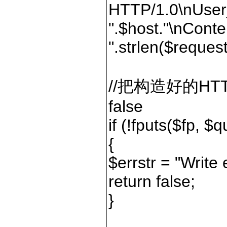
HTTP/1.0\nUser
".$host."\nConte
".strlen($request
//把构造好的H
false
if (!fputs($fp, $
{
$errstr = "Write 
return false;
}