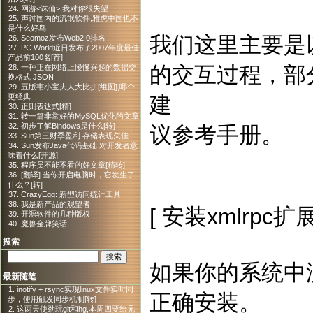
24. 网游<诛仙>,我对你很失望
25. 声讨国内的流氓软件,雅虎中国也不
是什么好鸟
我们这里主要是以X
26. Seomoz发布Web2.0排名
27. PC World近日发布了2007年度最佳
产品前100名[荐]
的交互过程，部
28. 一种正在网络上慢慢兴起的数据交
换格式 JSON
29. 五版韦小宝夫人大比拼[组图],哪个
建
更经典
30. 正则表达式[精]
31. 转一篇非常好的MySQL优化的文章
32. 初步了解Bindows是什么[转]
议参考手册。
33. Sun第三财季盈利 存储表现欠佳
34. Sun发布Java代码基础 对开发者意
味着什么[开源]
35. 程序员不能不看的好文章[精转]
36. [翻译] 当你开启电脑时，它发生了
什么？[转]
37. CrazyEgg: 新型访问统计工具
38. 我是新产品的观望者
[ 安装xmlrpc扩展
39. 开源软件的几种版权
40. 魔兽金牌笑话
搜索
如果你的系统中没
最新随笔
1. inotify + rsync实现linux文件实时同
正确安装。
步，使用触发同步机制[转]
2. 这两天使劲玩git和hg,本周四要给兄