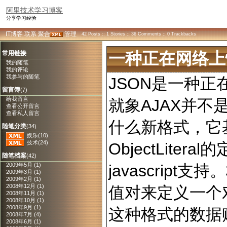
阿里技术学习博客
分享学习经验
IT博客
联系
聚合
管理
42 Posts :: 1 Stories :: 36 Comments :: 0 Trackbacks
常用链接
一种正在网络上
我的随笔
我的评论
我参与的随笔
JSON是一种
留言簿
(7)
给我留言
就象AJAX并不
查看公开留言
查看私人留言
什么新格式，它基于
随笔分类
(34)
娱乐(10)
技术(24)
ObjectLitera
随笔档案
(42)
javascrip
2009年5月 (1)
2009年3月 (1)
2009年2月 (1)
2008年12月 (1)
值对来定义一个对象
2008年11月 (1)
2008年10月 (1)
2008年9月 (1)
这种格式的数据
2008年7月 (4)
2008年6月 (1)