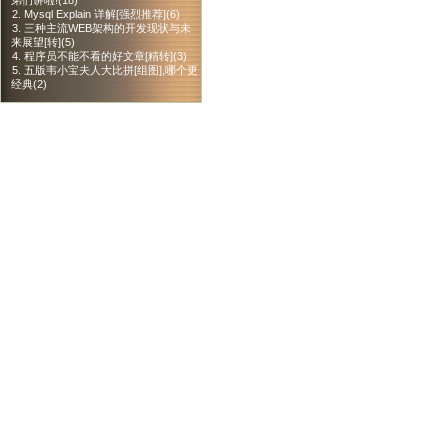
弟们讲啦!(18)
2. Mysql Explain 详解[强烈推荐](6)
3. 三种主流WEB架构的开发现状与未
来展望[转](5)
4. 程序员不能不看的好文章[精转](3)
5. 五版韦小宝夫人大比拼[组图],哪个更
经典(2)