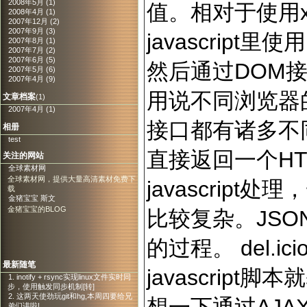
2008年5月 (1)
值。相对于使用
2008年4月 (1)
2007年12月 (2)
2007年9月 (3)
javascript
2007年8月 (1)
2007年7月 (2)
2007年6月 (5)
然后通过DOM
2007年5月 (6)
2007年4月 (9)
用说不同浏览器的
文章档案
(1)
2007年4月 (1)
接口都有诸多不
相册
test
直接返回一个HT
关注的网站
全球素材网
全球素材网，提供大量高清素材免费下
javascrip
载
金猪宝宝 斯文
金猪宝宝的BLOG
比较复杂。JS
的过程。 del.
最新随笔
javascrip
1. inotify + rsync实现linux文件实时同
步，使用触发同步机制[转]
2. 这两天使劲玩git和hg,本周四要给兄
弟们讲啦!