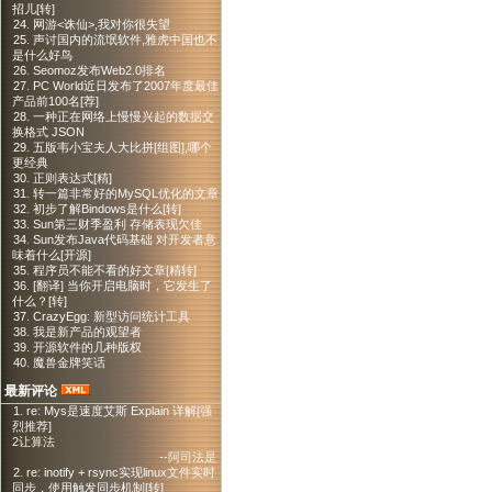
招儿[转]
24. 网游<诛仙>,我对你很失望
25. 声讨国内的流氓软件,雅虎中国也不
是什么好鸟
26. Seomoz发布Web2.0排名
27. PC World近日发布了2007年度最佳
产品前100名[荐]
28. 一种正在网络上慢慢兴起的数据交
换格式 JSON
29. 五版韦小宝夫人大比拼[组图],哪个
更经典
30. 正则表达式[精]
31. 转一篇非常好的MySQL优化的文章
32. 初步了解Bindows是什么[转]
33. Sun第三财季盈利 存储表现欠佳
34. Sun发布Java代码基础 对开发者意
味着什么[开源]
35. 程序员不能不看的好文章[精转]
36. [翻译] 当你开启电脑时，它发生了
什么？[转]
37. CrazyEgg: 新型访问统计工具
38. 我是新产品的观望者
39. 开源软件的几种版权
40. 魔兽金牌笑话
最新评论
1. re: Mys是速度艾斯 Explain 详解[强
烈推荐]
2让算法
--阿司法是
2. re: inotify + rsync实现linux文件实时
同步，使用触发同步机制[转]