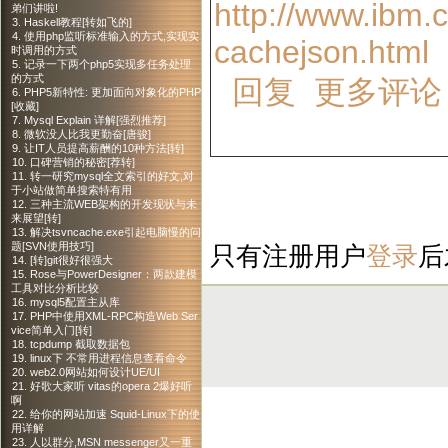
http://www.ibm.
弟们讲啦!
3. Haskell教程[转如飞的]
4. 使用php监听标准输入的方式,实现实
cachejson.html
时调用的方式
5. 记录一下两个php5实现多任务处理
的方式
回复
更多评论
6. PHP5新特性: 更加面向对象化的PHP
[收藏]
7. Mysql Explain 详解[强烈推荐]
8. 微软没人比我更勤奋[唐骏]
9. 让IT人员提高薪酬的10种方法[转]
10. 口碑营销的秘密[荐转]
11. 转一研究mysql全文索引的好文,对
于小站做简单搜索特有用
12. 三种主流WEB架构的开发现状与未
来展望[转]
13. 解决tsvncache.exe引起电脑慢的问
题[SVN使用技巧]
只有注册用户
登录
后
14. [转]git很好很强大
15. Rose与PowerDesigner：两款建模
工具对比分析比较
16. mysql5配置主从库
17. PHP中使用XML-RPC构造Web Ser
vice简单入门[转]
18. tcpdump 截取数据包
19. linux下 不常用进程信息查看命令
20. web2.0网站如何设计UE/UI
21. 好歌大家听 vitas的opera 2爆好听
啊
22. 给你的网站加速 Squid-Linux下的使
用详解
23. 人以群分,MSN messenger又一重