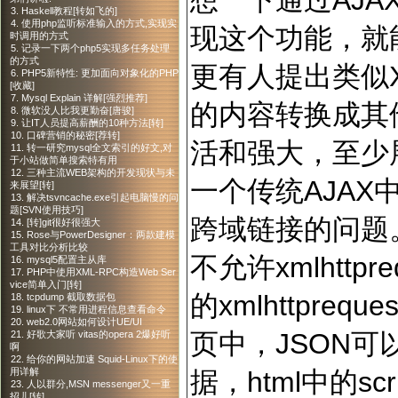
想一下通过AJAX读
3. Haskell教程[转如飞的]
4. 使用php监听标准输入的方式,实现实
现这个功能，就
时调用的方式
5. 记录一下两个php5实现多任务处理
的方式
更有人提出类似X
6. PHP5新特性: 更加面向对象化的PHP
[收藏]
7. Mysql Explain 详解[强烈推荐]
的内容转换成其
8. 微软没人比我更勤奋[唐骏]
9. 让IT人员提高薪酬的10种方法[转]
10. 口碑营销的秘密[荐转]
活和强大，至少
11. 转一研究mysql全文索引的好文,对
于小站做简单搜索特有用
12. 三种主流WEB架构的开发现状与未
一个传统AJAX中x
来展望[转]
13. 解决tsvncache.exe引起电脑慢的问
题[SVN使用技巧]
跨域链接的问题
14. [转]git很好很强大
15. Rose与PowerDesigner：两款建模
工具对比分析比较
不允许xmlhttp
16. mysql5配置主从库
17. PHP中使用XML-RPC构造Web Ser
vice简单入门[转]
的xmlhttpre
18. tcpdump 截取数据包
19. linux下 不常用进程信息查看命令
20. web2.0网站如何设计UE/UI
页中，JSON可
21. 好歌大家听 vitas的opera 2爆好听
啊
22. 给你的网站加速 Squid-Linux下的使
据，html中的s
用详解
23. 人以群分,MSN messenger又一重
招儿[转]