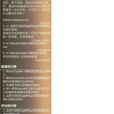
您好，有个问题，我有web有6W个文
件。通过inotfy触发后进行rsync同步就
要遍历一次文件夹。太可怕了。请问有
什么解决办法吗？
594duck@gmail.com
--bob.yao
3. re: 这两天使劲玩git和hg,本周四要给
兄弟们讲啦!
谢谢您为您的警告或一些用户可能会面
临一些问题，先保存数据！！
--Essay writers
4. re: Mysql Explain 详解[强烈推荐]
hao
--zhangsan
5. re: Mysql Explain 详解[强烈推荐]
评论内容较长,点击标题查看
--mysql 菜鸟
阅读排行榜
1. Mysql Explain 详解[强烈推荐](15448
7)
2. 解决tsvncache.exe引起电脑慢的问
题[SVN使用技巧](18044)
3. 开源软件的几种版权(4904)
4. 转一研究mysql全文索引的好文,对于
小站做简单搜索特有用(3587)
5. 这两天使劲玩git和hg,本周四要给兄
弟们讲啦!(3191)
评论排行榜
1. 这两天使劲玩git和hg,本周四要给兄