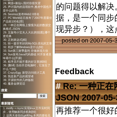
24. 网游<诛仙>,我对你很失望
的问题得以解决
25. 声讨国内的流氓软件,雅虎中国也不
是什么好鸟
26. Seomoz发布Web2.0排名
据，是一个同步的
27. PC World近日发布了2007年度最佳
产品前100名[荐]
28. 一种正在网络上慢慢兴起的数据交
现异步？），这点上
换格式 JSON
29. 五版韦小宝夫人大比拼[组图],哪个
更经典
posted on 2007-05-
30. 正则表达式[精]
31. 转一篇非常好的MySQL优化的文章
32. 初步了解Bindows是什么[转]
33. Sun第三财季盈利 存储表现欠佳
34. Sun发布Java代码基础 对开发者意
味着什么[开源]
35. 程序员不能不看的好文章[精转]
36. [翻译] 当你开启电脑时，它发生了
Feedback
什么？[转]
37. CrazyEgg: 新型访问统计工具
38. 我是新产品的观望者
39. 开源软件的几种版权
#
Re: 一种
40. 魔兽金牌笑话
搜索
JSON
2007-05-
最新随笔
再推荐一个很好的
1. inotify + rsync实现linux文件实时同
步，使用触发同步机制[转]
2. 这两天使劲玩git和hg,本周四要给兄