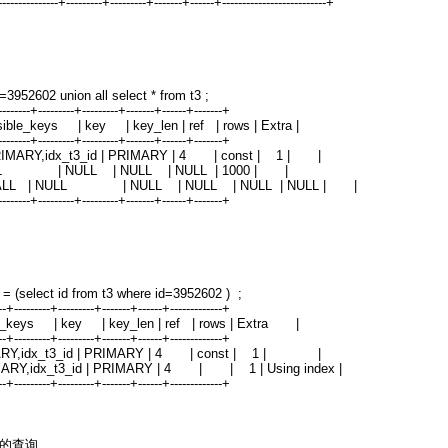
---------------+---------+---------+-------+------+--------------------------+
=3952602 union all select * from t3 ;
---------+---------+---------+-------+------+-------+
ssible_keys | key | key_len | ref | rows | Extra |
---------+---------+---------+-------+------+-------+
MARY,idx_t3_id | PRIMARY | 4 | const | 1 | |
LL | NULL | NULL | NULL | 1000 | |
,2> | ALL | NULL | NULL | NULL | NULL | NULL | |
---------+---------+---------+-------+------+-------+
 = (select id from t3 where id=3952602 ) ;
---+---------+---------+-------+------+-------------+
ssible_keys | key | key_len | ref | rows | Extra |
---+---------+---------+-------+------+-------------+
MARY,idx_t3_id | PRIMARY | 4 | const | 1 | |
MARY,idx_t3_id | PRIMARY | 4 | | 1 | Using index |
---+---------+---------+-------+------+-------------+
面的查询