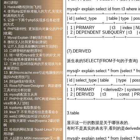
弟们讲啦!
3. Haskell教程[转如飞的]
mysql> explain select id from t3 where i
4. 使用php监听标准输入的方式,实现实
+----+--------------------+-------+-------+----------
时调用的方式
| id | select_type | table | type
5. 记录一下两个php5实现多任务处理
+----+--------------------+-------+-------+----------
的方式
| 1 | PRIMARY | t3 | index | NU
6. PHP5新特性: 更加面向对象化的PHP
| 2 | DEPENDENT SUBQUERY | t3 | 
[收藏]
+----+--------------------+-------+-------+----------
7. Mysql Explain 详解[强烈推荐]
8. 微软没人比我更勤奋[唐骏]
9. 让IT人员提高薪酬的10种方法[转]
(7).DERIVED
10. 口碑营销的秘密[荐转]
11. 转一研究mysql全文索引的好文,对
于小站做简单搜索特有用
派生表的SELECT(FROM子句的子查询)
12. 三种主流WEB架构的开发现状与未
来展望[转]
mysql> explain select * from (select * f
13. 解决tsvncache.exe引起电脑慢的问
+----+-------------+------------+--------+----------
题[SVN使用技巧]
| id | select_type | table | type | po
14. [转]git很好很强大
+----+-------------+------------+--------+----------
15. Rose与PowerDesigner：两款建模
| 1 | PRIMARY | <derived2> | s
工具对比分析比较
| 2 | DERIVED | t3 | const | P
16. mysql5配置主从库
+----+-------------+------------+--------+----------
17. PHP中使用XML-RPC构造Web Ser
vice简单入门[转]
18. tcpdump 截取数据包
19. linux下 不常用进程信息查看命令
3.table
20. web2.0网站如何设计UE/UI
21. 好歌大家听 vitas的opera 2爆好听
显示这一行的数据是关于哪张表的.
啊
有时不是真实的表名字,看到的是derive
22. 给你的网站加速 Squid-Linux下的使
用详解
mysql> explain select * from (select * f
23. 人以群分,MSN messenger又一重