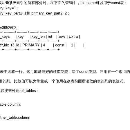
Y或UNIQUE索引的所有部分时。在下面的查询中，tbl_name可以用于const表：
ary_key=1；
ry_key_part1=1和 primary_key_part2=2；
d=3952602;
---+---------+---------+-------+------+-------+
ible_keys | key | key_len | ref | rows | Extra |
---+---------+---------+-------+------+-------+
RY,idx_t3_id | PRIMARY | 4 | const | 1 | |
---+---------+---------+-------+------+-------+
中读取一行。这可能是最好的联接类型，除了const类型。它用在一个索引的所有部
的带索引的列。比较值可以为常量或一个使用在该表前面所读取的表的列的表达式。
接来处理ref_tables：
ble.column;
her_table.column