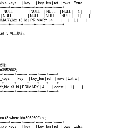
ssible_keys | key | key_len | ref | rows | Extra |
---------+---------+---------+------+------+-------+
ystem | NULL | NULL | NULL | NULL | 1 | |
ystem | NULL | NULL | NULL | NULL | 1 | |
RIMARY,idx_t3_id | PRIMARY | 4 | | 1 | |
---------+---------+---------+------+------+-------+
d=3 向上执行.
 例如:
d=3952602;
---+---------+---------+-------+------+-------+
ible_keys | key | key_len | ref | rows | Extra |
---+---------+---------+-------+------+-------+
RY,idx_t3_id | PRIMARY | 4 | const | 1 | |
---+---------+---------+-------+------+-------+
rom t3 where id=3952602) a ;
---------+---------+---------+------+------+-------+
ssible_keys | key | key_len | ref | rows | Extra |