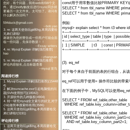
const用于用常数值比较PRIMARY KE
您好，有个问题，我有web有6W个文
件。通过inotfy触发后进行rsync同步就
SELECT * from tbl_name WHERE prim
要遍历一次文件夹。太可怕了。请问有
SELECT * from tbl_name WHERE prima
什么解决办法吗？
例如:
594duck@gmail.com
--bob.yao
mysql> explain select * from t3 where i
3. re: 这两天使劲玩git和hg,本周四要给
+----+-------------+-------+-------+----------------
兄弟们讲啦!
| id | select_type | table | type | poss
谢谢您为您的警告或一些用户可能会面
+----+-------------+-------+-------+----------------
临一些问题，先保存数据！！
| 1 | SIMPLE | t3 | const | PRIMA
--Essay writers
+----+-------------+-------+-------+----------------
4. re: Mysql Explain 详解[强烈推荐]
hao
--zhangsan
5. re: Mysql Explain 详解[强烈推荐]
(3). eq_ref
评论内容较长,点击标题查看
--mysql 菜鸟
对于每个来自于前面的表的行组合，从该表
阅读排行榜
eq_ref可以用于使用= 操作符比较
1. Mysql Explain 详解[强烈推荐](15448
4)
2. 解决tsvncache.exe引起电脑慢的问
在下面的例子中，MySQL可以使用eq_ref联
题[SVN使用技巧](18042)
3. 开源软件的几种版权(4904)
SELECT * FROM ref_table,other_table
4. 转一研究mysql全文索引的好文,对于
WHERE ref_table.key_column=other_ta
小站做简单搜索特有用(3586)
5. 这两天使劲玩git和hg,本周四要给兄
SELECT * FROM ref_table,other_table
弟们讲啦!(3191)
WHERE ref_table.key_column_part1=ot
评论排行榜
AND ref_table.key_column_part2=1;
1. 这两天使劲玩git和hg,本周四要给兄