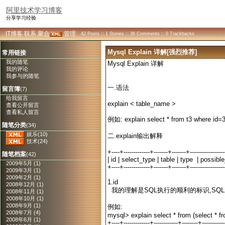
阿里技术学习博客
分享学习经验
IT博客
联系
聚合
管理
42 Posts :: 1 Stories :: 36 Comments :: 0 Trackbacks
Mysql Explain 详解[强烈推荐]
常用链接
我的随笔
Mysql Explain 详解
我的评论
我参与的随笔
一.语法
留言簿
(7)
给我留言
explain < table_name >
查看公开留言
查看私人留言
例如: explain select * from t3 where id=
随笔分类
(34)
娱乐(10)
二.explain输出解释
技术(24)
+----+-------------+-------+-------+----------------
随笔档案
(42)
| id | select_type | table | type | poss
2009年5月 (1)
+----+-------------+-------+-------+----------------
2009年3月 (1)
2009年2月 (1)
1.id
2008年12月 (1)
我的理解是SQL执行的顺利的标识,SQ
2008年11月 (1)
2008年10月 (1)
2008年9月 (1)
例如:
2008年7月 (4)
mysql> explain select * from (select * f
2008年6月 (1)
+----+-------------+------------+--------+----------