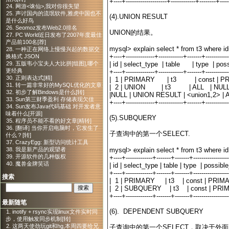
+----+--------------------+------------+--------+----
24. 网游<诛仙>,我对你很失望
25. 声讨国内的流氓软件,雅虎中国也不
(4).UNION RESULT
是什么好鸟
26. Seomoz发布Web2.0排名
UNION的结果。
27. PC World近日发布了2007年度最佳
产品前100名[荐]
mysql> explain select * from t3 where id
28. 一种正在网络上慢慢兴起的数据交
+----+--------------+------------+-------+----------
换格式 JSON
| id | select_type | table | type | po
29. 五版韦小宝夫人大比拼[组图],哪个
更经典
+----+--------------+------------+-------+----------
30. 正则表达式[精]
| 1 | PRIMARY | t3 | const | PRI
31. 转一篇非常好的MySQL优化的文章
| 2 | UNION | t3 | ALL | NU
32. 初步了解Bindows是什么[转]
|NULL | UNION RESULT | <union1
33. Sun第三财季盈利 存储表现欠佳
+----+--------------+------------+-------+----------
34. Sun发布Java代码基础 对开发者意
味着什么[开源]
(5).SUBQUERY
35. 程序员不能不看的好文章[精转]
36. [翻译] 当你开启电脑时，它发生了
子查询中的第一个SELECT.
什么？[转]
37. CrazyEgg: 新型访问统计工具
mysql> explain select * from t3 where id
38. 我是新产品的观望者
39. 开源软件的几种版权
+----+-------------+-------+-------+----------------
40. 魔兽金牌笑话
| id | select_type | table | type | po
+----+-------------+-------+-------+----------------
搜索
| 1 | PRIMARY | t3 | const | PRI
| 2 | SUBQUERY | t3 | const | PRI
+----+-------------+-------+-------+----------------
最新随笔
(6). DEPENDENT SUBQUERY
1. inotify + rsync实现linux文件实时同
步，使用触发同步机制[转]
2. 这两天使劲玩git和hg,本周四要给兄
子查询中的第一个SELECT，取决于外