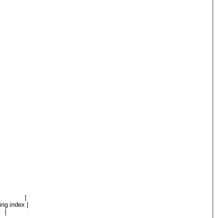
 index |
g index |
 |