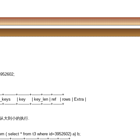
3952602;
---+---------+---------+-------+------+-------+
ible_keys | key | key_len | ref | rows | Extra |
---+---------+---------+-------+------+-------+
L从大到小的执行.
rom ( select * from t3 where id=3952602) a) b;
---------+---------+---------+------+------+-------+