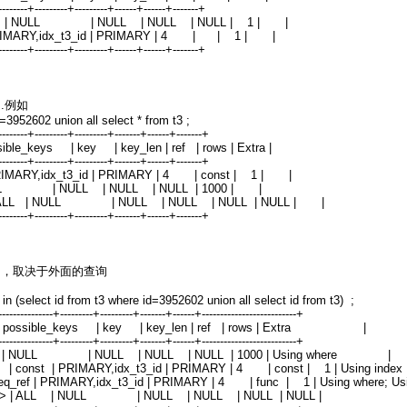
---------+---------+---------+------+------+-------+
ystem | NULL | NULL | NULL | NULL | 1 | |
RIMARY,idx_t3_id | PRIMARY | 4 | | 1 | |
---------+---------+---------+------+------+-------+
.例如
=3952602 union all select * from t3 ;
---------+---------+---------+-------+------+-------+
ssible_keys | key | key_len | ref | rows | Extra |
---------+---------+---------+-------+------+-------+
MARY,idx_t3_id | PRIMARY | 4 | const | 1 | |
LL | NULL | NULL | NULL | 1000 | |
,2> | ALL | NULL | NULL | NULL | NULL | NULL | |
---------+---------+---------+-------+------+-------+
语句，取决于外面的查询
in (select id from t3 where id=3952602 union all select id from t3) ;
---------------+---------+---------+-------+------+--------------------------+
e | possible_keys | key | key_len | ref | rows | Extra |
---------------+---------+---------+-------+------+--------------------------+
 NULL | NULL | NULL | NULL | 1000 | Using where |
 const | PRIMARY,idx_t3_id | PRIMARY | 4 | const | 1 | Using
f | PRIMARY,idx_t3_id | PRIMARY | 4 | func | 1 | Using where; Usin
ion2,3> | ALL | NULL | NULL | NULL | NULL | NULL |