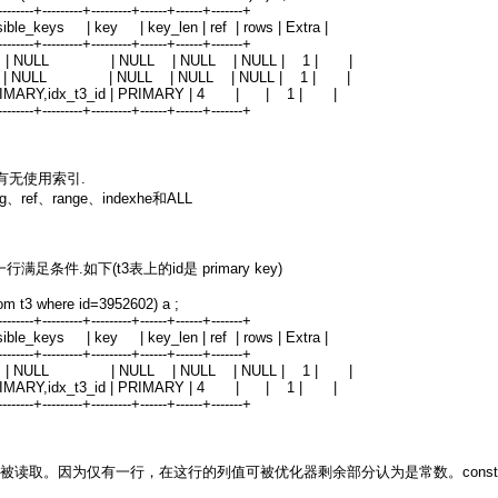
---------+---------+---------+------+------+-------+
ssible_keys | key | key_len | ref | rows | Extra |
---------+---------+---------+------+------+-------+
ystem | NULL | NULL | NULL | NULL | 1 | |
ystem | NULL | NULL | NULL | NULL | 1 | |
RIMARY,idx_t3_id | PRIMARY | 4 | | 1 | |
---------+---------+---------+------+------+-------+
有无使用索引.
ef、range、indexhe和ALL
条件.如下(t3表上的id是 primary key)
rom t3 where id=3952602) a ;
---------+---------+---------+------+------+-------+
ssible_keys | key | key_len | ref | rows | Extra |
---------+---------+---------+------+------+-------+
ystem | NULL | NULL | NULL | NULL | 1 | |
RIMARY,idx_t3_id | PRIMARY | 4 | | 1 | |
---------+---------+---------+------+------+-------+
被读取。因为仅有一行，在这行的列值可被优化器剩余部分认为是常数。cons