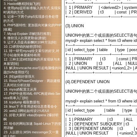
+----+-------------+------------+--------+----------
3. Haskell教程[转如飞的]
| 1 | PRIMARY | <derived2> | s
4. 使用php监听标准输入的方式,实现实
| 2 | DERIVED | t3 | const | P
时调用的方式
+----+-------------+------------+--------+----------
5. 记录一下两个php5实现多任务处理
的方式
6. PHP5新特性: 更加面向对象化的PHP
(3).UNION
[收藏]
7. Mysql Explain 详解[强烈推荐]
UNION中的第二个或后面的SELECT语句
8. 微软没人比我更勤奋[唐骏]
mysql> explain select * from t3 where id
9. 让IT人员提高薪酬的10种方法[转]
+----+--------------+------------+-------+----------
10. 口碑营销的秘密[荐转]
| id | select_type | table | type | po
11. 转一研究mysql全文索引的好文,对
+----+--------------+------------+-------+----------
于小站做简单搜索特有用
| 1 | PRIMARY | t3 | const | PRI
12. 三种主流WEB架构的开发现状与未
| 2 | UNION | t3 | ALL | NU
来展望[转]
|NULL | UNION RESULT | <union1
13. 解决tsvncache.exe引起电脑慢的问
+----+--------------+------------+-------+----------
题[SVN使用技巧]
14. [转]git很好很强大
15. Rose与PowerDesigner：两款建模
(4).DEPENDENT UNION
工具对比分析比较
16. mysql5配置主从库
UNION中的第二个或后面的SELECT
17. PHP中使用XML-RPC构造Web Ser
vice简单入门[转]
mysql> explain select * from t3 where id 
18. tcpdump 截取数据包
+----+--------------------+------------+--------+----
19. linux下 不常用进程信息查看命令
| id | select_type | table | typ
20. web2.0网站如何设计UE/UI
+----+--------------------+------------+--------+----
21. 好歌大家听 vitas的opera 2爆好听
| 1 | PRIMARY | t3 | ALL |
啊
| 2 | DEPENDENT SUBQUERY | t3 |
22. 给你的网站加速 Squid-Linux下的使
用详解
| 3 | DEPENDENT UNION | t3 | eq_re
23. 人以群分,MSN messenger又一重
|NULL | UNION RESULT | <un
招儿[转]