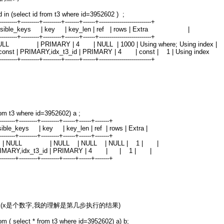
d in (select id from t3 where id=3952602 ) ;
---------+---------+---------+-------+------+--------------------------+
 | possible_keys | key | key_len | ref | rows | Extra |
---------+---------+---------+-------+------+--------------------------+
LL | PRIMARY | 4 | NULL | 1000 | Using where; Using index |
const | PRIMARY,idx_t3_id | PRIMARY | 4 | const | 1 | Using in
---------+---------+---------+-------+------+--------------------------+
rom t3 where id=3952602) a ;
---------+---------+---------+------+------+-------+
ssible_keys | key | key_len | ref | rows | Extra |
---------+---------+---------+------+------+-------+
ystem | NULL | NULL | NULL | NULL | 1 | |
RIMARY,idx_t3_id | PRIMARY | 4 | | 1 | |
---------+---------+---------+------+------+-------+
dx(x是个数字,我的理解是第几步执行的结果)
rom ( select * from t3 where id=3952602) a) b;