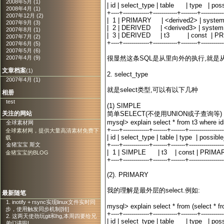
2008年5月 (1)
| id | select_type | table | type | po
2008年4月 (1)
+----+-------------+------------+--------+----------
2007年12月 (2)
| 1 | PRIMARY | <derived2> | s
2007年9月 (3)
| 2 | DERIVED | <derived3> | s
2007年8月 (1)
| 3 | DERIVED | t3 | const | P
2007年7月 (2)
+----+-------------+------------+--------+----------
2007年6月 (5)
2007年5月 (6)
很显然这条SQL是从里向外的执行,就是从i
2007年4月 (9)
文章档案
(1)
2. select_type
2007年4月 (1)
就是select类型,可以有以下几种
相册
test
(1) SIMPLE
简单SELECT(不使用UNION或子查询等)
关注的网站
mysql> explain select * from t3 where i
全球素材网
+----+-------------+-------+-------+----------------
全球素材网，提供大量高清素材免费下
| id | select_type | table | type | poss
载
+----+-------------+-------+-------+----------------
金猪宝宝 斯文
| 1 | SIMPLE | t3 | const | PRIMA
金猪宝宝的BLOG
+----+-------------+-------+-------+----------------
(2). PRIMARY
我的理解是最外层的select.例如:
最新随笔
1. inotify + rsync实现linux文件实时同
mysql> explain select * from (select * f
步，使用触发同步机制[转]
+----+-------------+------------+--------+----------
2. 这两天使劲玩git和hg,本周四要给兄
| id | select_type | table | type | po
弟们讲啦!