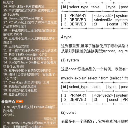
+----+-------------+------------+--------+----------
招儿[转]
24. 网游<诛仙>,我对你很失望
| id | select_type | table | type | po
25. 声讨国内的流氓软件,雅虎中国也不
+----+-------------+------------+--------+----------
是什么好鸟
| 1 | PRIMARY | <derived2> | s
26. Seomoz发布Web2.0排名
| 2 | DERIVED | <derived3> | s
27. PC World近日发布了2007年度最佳
| 3 | DERIVED | t3 | const | P
产品前100名[荐]
+----+-------------+------------+--------+----------
28. 一种正在网络上慢慢兴起的数据交
换格式 JSON
4.type
29. 五版韦小宝夫人大比拼[组图],哪个
更经典
这列很重要,显示了连接使用了哪种类别,
30. 正则表达式[精]
31. 转一篇非常好的MySQL优化的文章
从最好到最差的连接类型为const、eq_reg、r
32. 初步了解Bindows是什么[转]
33. Sun第三财季盈利 存储表现欠佳
(1).system
34. Sun发布Java代码基础 对开发者意
味着什么[开源]
这是const联接类型的一个特例。表仅有一行满足
35. 程序员不能不看的好文章[精转]
36. [翻译] 当你开启电脑时，它发生了
mysql> explain select * from (select * f
什么？[转]
+----+-------------+------------+--------+----------
37. CrazyEgg: 新型访问统计工具
| id | select_type | table | type | po
38. 我是新产品的观望者
39. 开源软件的几种版权
+----+-------------+------------+--------+----------
40. 魔兽金牌笑话
| 1 | PRIMARY | <derived2> | s
| 2 | DERIVED | t3 | const | P
最新评论
+----+-------------+------------+--------+----------
1. re: Mys是速度艾斯 Explain 详解[强
烈推荐]
(2).const
2让算法
--阿司法是
表最多有一个匹配行，它将在查询开始时
2. re: inotify + rsync实现linux文件实时
同步，使用触发同步机制[转]