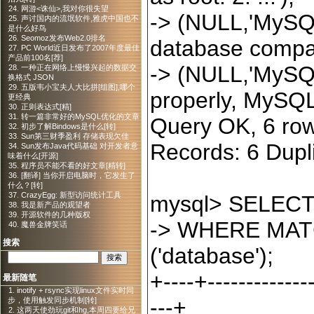
24. 网游<诛仙>,我对你很失望
->
(NULL,
'
MySQL
25. 声讨国内的流氓软件,雅虎中国也不
是什么好鸟
26. Seomoz发布Web2.0排名
database compar
27. PC World近日发布了2007年度最佳
产品前100名[荐]
->
(NULL,
'
MySQL
28. 一种正在网络上慢慢兴起的数据交
换格式 JSON
29. 五版韦小宝夫人大比拼[组图],哪个
properly, MySQL 
更经典
30. 正则表达式[精]
31. 转一篇非常好的MySQL优化的文章
Query OK,
6
row
32. 初步了解Bindows是什么[转]
33. Sun第三财季盈利 存储表现欠佳
Records:
6
Dupl
34. Sun发布Java代码基础 对开发者意
味着什么[开源]
35. 程序员不能不看的好文章[精转]
36. [翻译] 当你开启电脑时，它发生了
什么？[转]
37. CrazyEgg: 新型访问统计工具
mysql
>
SELEC
38. 我是新产品的观望者
39. 开源软件的几种版权
->
WHERE MATCH
40. 魔兽金牌笑话
搜索
(
'
database
'
);
+----+--------------
最新随笔
1. inotify + rsync实现linux文件实时同
---+
步，使用触发同步机制[转]
2. 这两天使劲玩git和hg,本周四要给兄