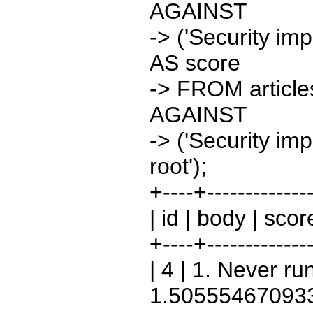
AGAINST
->
(
'
Security imp
AS score
->
FROM article
AGAINST
->
(
'
Security imp
root
'
);
+----+--------------
|
id
|
body
|
scor
+----+--------------
|
4
|
1
. Never r
1.50555467093