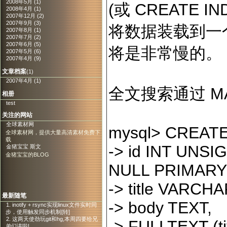
2008年5月 (1)
(或 CREATE
2008年4月 (1)
2007年12月 (2)
2007年9月 (3)
将数据装载到一个
2007年8月 (1)
2007年7月 (2)
2007年6月 (5)
将是非常慢的。
2007年5月 (6)
2007年4月 (9)
文章档案
(1)
2007年4月 (1)
全文搜索通过 MA
相册
test
关注的网站
全球素材网
mysql
>
CREATE T
全球素材网，提供大量高清素材免费下
载
->
id INT UNS
金猪宝宝 斯文
金猪宝宝的BLOG
NULL PRIMARY
->
title VARCHA
最新随笔
->
body TEXT,
1. inotify + rsync实现linux文件实时同
步，使用触发同步机制[转]
2. 这两天使劲玩git和hg,本周四要给兄
->
FULLTEXT (tit
弟们讲啦!