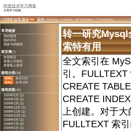
阿里技术学习博客
分享学习经验
IT博客
联系
聚合
管理
42 Posts :: 1 Stories :: 36 Comments :: 0 Trackbacks
常用链接
转一研究mysq
我的随笔
我的评论
索特有用
我参与的随笔
留言簿
(7)
给我留言
全文索引在 MyS
查看公开留言
查看私人留言
引。FULLTEX
随笔分类
(34)
娱乐(10)
技术(24)
CREATE TABL
随笔档案
(42)
2009年5月 (1)
CREATE INDE
2009年3月 (1)
2009年2月 (1)
2008年12月 (1)
上创建。对于大
2008年11月 (1)
2008年10月 (1)
2008年9月 (1)
FULLTEXT 索
2008年7月 (4)
2008年6月 (1)