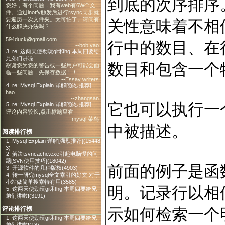
到底的次序排序
您好，有个问题，我有web有6W个文
件。通过inotfy触发后进行rsync同步就
要遍历一次文件夹。太可怕了。请问有
关性意味着不相
什么解决办法吗？
594duck@gmail.com
行中的数目、在
--bob.yao
3. re: 这两天使劲玩git和hg,本周四要给
兄弟们讲啦!
数目和包含一个
谢谢您为您的警告或一些用户可能会面
临一些问题，先保存数据！！
--Essay writers
4. re: Mysql Explain 详解[强烈推荐]
hao
--zhangsan
它也可以执行一
5. re: Mysql Explain 详解[强烈推荐]
评论内容较长,点击标题查看
--mysql 菜鸟
中被描述。
阅读排行榜
1. Mysql Explain 详解[强烈推荐](15448
3)
2. 解决tsvncache.exe引起电脑慢的问
题[SVN使用技巧](18042)
前面的例子是函数
3. 开源软件的几种版权(4903)
4. 转一研究mysql全文索引的好文,对于
小站做简单搜索特有用(3585)
明。记录行以相
5. 这两天使劲玩git和hg,本周四要给兄
弟们讲啦!(3191)
示如何检索一个
评论排行榜
1. 这两天使劲玩git和hg,本周四要给兄