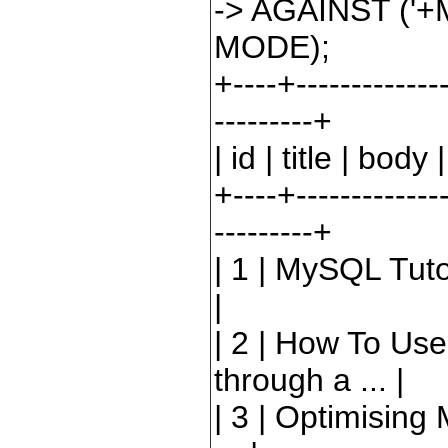
->
AGAINST (
'
+
MODE);
+----+--------------
---------+
|
id
|
title
|
body
|
+----+--------------
---------+
|
1
|
MySQL Tuto
|
|
2
|
How To Use 
through a ...
|
|
3
|
Optimising