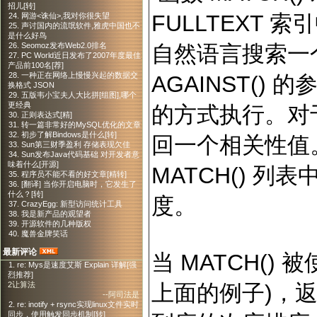
招儿[转]
FULLTEXT
24. 网游<诛仙>,我对你很失望
25. 声讨国内的流氓软件,雅虎中国也不
是什么好鸟
自然语言搜索一
26. Seomoz发布Web2.0排名
27. PC World近日发布了2007年度最佳
产品前100名[荐]
28. 一种正在网络上慢慢兴起的数据交
AGAINST(
换格式 JSON
29. 五版韦小宝夫人大比拼[组图],哪个
更经典
的方式执行。对于
30. 正则表达式[精]
31. 转一篇非常好的MySQL优化的文章
32. 初步了解Bindows是什么[转]
回一个相关性值
33. Sun第三财季盈利 存储表现欠佳
34. Sun发布Java代码基础 对开发者意
味着什么[开源]
MATCH() 
35. 程序员不能不看的好文章[精转]
36. [翻译] 当你开启电脑时，它发生了
什么？[转]
度。
37. CrazyEgg: 新型访问统计工具
38. 我是新产品的观望者
39. 开源软件的几种版权
40. 魔兽金牌笑话
最新评论
当 MATCH() 
1. re: Mys是速度艾斯 Explain 详解[强
烈推荐]
上面的例子)，
2让算法
--阿司法是
2. re: inotify + rsync实现linux文件实时
同步，使用触发同步机制[转]