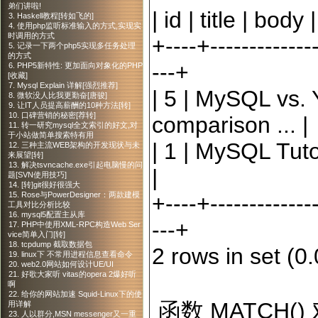
弟们讲啦!
|
id
|
title
|
body
|
3. Haskell教程[转如飞的]
4. 使用php监听标准输入的方式,实现实
时调用的方式
+----+--------------
5. 记录一下两个php5实现多任务处理
的方式
---+
6. PHP5新特性: 更加面向对象化的PHP
[收藏]
7. Mysql Explain 详解[强烈推荐]
|
5
|
MySQL vs.
8. 微软没人比我更勤奋[唐骏]
9. 让IT人员提高薪酬的10种方法[转]
10. 口碑营销的秘密[荐转]
comparison ...
|
11. 转一研究mysql全文索引的好文,对
于小站做简单搜索特有用
|
1
|
MySQL Tuto
12. 三种主流WEB架构的开发现状与未
来展望[转]
13. 解决tsvncache.exe引起电脑慢的问
|
题[SVN使用技巧]
14. [转]git很好很强大
15. Rose与PowerDesigner：两款建模
+----+--------------
工具对比分析比较
16. mysql5配置主从库
---+
17. PHP中使用XML-RPC构造Web Ser
vice简单入门[转]
18. tcpdump 截取数据包
2
rows
in
set
(
0.
19. linux下 不常用进程信息查看命令
20. web2.0网站如何设计UE/UI
21. 好歌大家听 vitas的opera 2爆好听
啊
22. 给你的网站加速 Squid-Linux下的使
函数 MATCH(
用详解
23. 人以群分,MSN messenger又一重