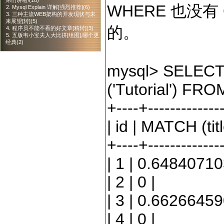
弟们讲啦!(18)
WHERE 也没有
2. Mysql Explain 详解[强烈推荐](6)
3. 三种主流WEB架构的开发现状与未
来展望[转](5)
的。
4. 程序员不能不看的好文章[精转](3)
5. 五版韦小宝夫人大比拼[组图],哪个更
经典(2)
mysql
>
SELECT 
(
'
Tutorial
'
) FROM 
+----+--------------
|
id
|
MATCH (tit
+----+--------------
|
1
|
0.6484071
|
2
|
0
|
|
3
|
0.6626645
|
4
|
0
|