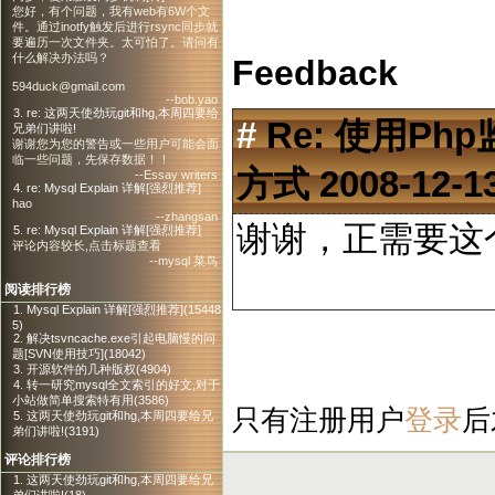
您好，有个问题，我有web有6W个文
件。通过inotfy触发后进行rsync同步就
要遍历一次文件夹。太可怕了。请问有
什么解决办法吗？
Feedback
594duck@gmail.com
--bob.yao
3. re: 这两天使劲玩git和hg,本周四要给
#
Re: 使用p
兄弟们讲啦!
谢谢您为您的警告或一些用户可能会面
临一些问题，先保存数据！！
方式
2008-12-1
--Essay writers
4. re: Mysql Explain 详解[强烈推荐]
hao
--zhangsan
谢谢，正需要
5. re: Mysql Explain 详解[强烈推荐]
评论内容较长,点击标题查看
--mysql 菜鸟
阅读排行榜
1. Mysql Explain 详解[强烈推荐](15448
5)
2. 解决tsvncache.exe引起电脑慢的问
题[SVN使用技巧](18042)
3. 开源软件的几种版权(4904)
4. 转一研究mysql全文索引的好文,对于
小站做简单搜索特有用(3586)
只有注册用户
登录
后
5. 这两天使劲玩git和hg,本周四要给兄
弟们讲啦!(3191)
评论排行榜
1. 这两天使劲玩git和hg,本周四要给兄