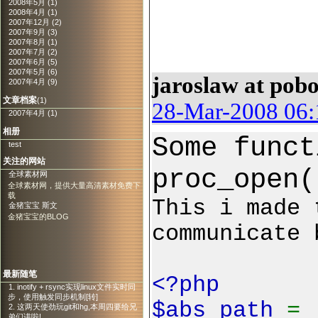
2008年5月 (1)
2008年4月 (1)
2007年12月 (2)
2007年9月 (3)
2007年8月 (1)
2007年7月 (2)
2007年6月 (5)
2007年5月 (6)
jaroslaw at pobo
2007年4月 (9)
文章档案
(1)
28-Mar-2008 06:
2007年4月 (1)
相册
Some funct
test
关注的网站
proc_open(
全球素材网
全球素材网，提供大量高清素材免费下
载
This i made 
金猪宝宝 斯文
金猪宝宝的BLOG
communicate 
最新随笔
<?php
1. inotify + rsync实现linux文件实时同
步，使用触发同步机制[转]
$abs_path
=
2. 这两天使劲玩git和hg,本周四要给兄
弟们讲啦!