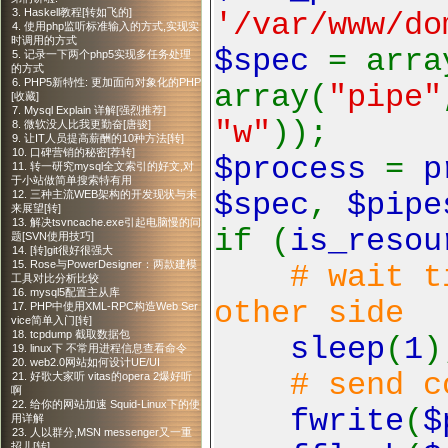
3. Haskell教程[转如飞的]
'/var/www/do
4. 使用php监听标准输入的方式,实现实
时调用的方式
$spec
= arra
5. 记录一下两个php5实现多任务处理
的方式
6. PHP5新特性: 更加面向对象化的PHP
array(
"pipe"
[收藏]
7. Mysql Explain 详解[强烈推荐]
"w"
));
8. 微软没人比我更勤奋[唐骏]
9. 让IT人员提高薪酬的10种方法[转]
10. 口碑营销的秘密[荐转]
$process
=
p
11. 转一研究mysql全文索引的好文,对
于小站做简单搜索特有用
$spec
,
$pipe
12. 三种主流WEB架构的开发现状与未
来展望[转]
13. 解决tsvncache.exe引起电脑慢的问
if (
is_resou
题[SVN使用技巧]
14. [转]git很好很强大
15. Rose与PowerDesigner：两款建模
# wait t
工具对比分析比较
16. mysql5配置主从库
other side
17. PHP中使用XML-RPC构造Web Ser
vice简单入门[转]
18. tcpdump 截取数据包
sleep
(
1
)
19. linux下 不常用进程信息查看命令
20. web2.0网站如何设计UE/UI
# send c
21. 好歌大家听 vitas的opera 2爆好听
啊
22. 给你的网站加速 Squid-Linux下的使
fwrite
(
$
用详解
23. 人以群分,MSN messenger又一重
招儿[转]