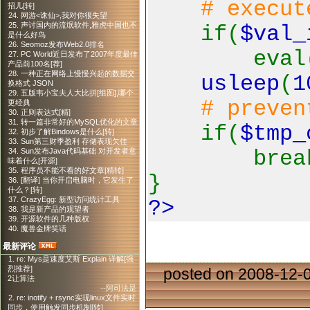
# execut
招儿[转]
24. 网游<诛仙>,我对你很失望
25. 声讨国内的流氓软件,雅虎中国也不
if(
$val_
是什么好鸟
26. Seomoz发布Web2.0排名
eval
27. PC World近日发布了2007年度最佳
产品前100名[荐]
28. 一种正在网络上慢慢兴起的数据交
usleep
(
1
换格式 JSON
29. 五版韦小宝夫人大比拼[组图],哪个
# preven
更经典
30. 正则表达式[精]
31. 转一篇非常好的MySQL优化的文章
if(
$tmp_
32. 初步了解Bindows是什么[转]
33. Sun第三财季盈利 存储表现欠佳
break
34. Sun发布Java代码基础 对开发者意
味着什么[开源]
35. 程序员不能不看的好文章[精转]
}
36. [翻译] 当你开启电脑时，它发生了
什么？[转]
37. CrazyEgg: 新型访问统计工具
?>
38. 我是新产品的观望者
39. 开源软件的几种版权
40. 魔兽金牌笑话
最新评论
1. re: Mys是速度艾斯 Explain 详解[强
烈推荐]
posted on 2008-12-
2让算法
--阿司法是
2. re: inotify + rsync实现linux文件实时
同步，使用触发同步机制[转]