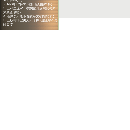
弟们讲啦!(18)
2. Mysql Explain 详解[强烈推荐](6)
3. 三种主流WEB架构的开发现状与未
来展望[转](5)
4. 程序员不能不看的好文章[精转](3)
5. 五版韦小宝夫人大比拼[组图],哪个更
经典(2)