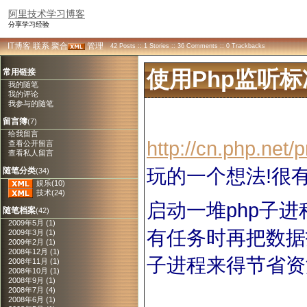
阿里技术学习博客
分享学习经验
IT博客
联系
聚合
管理
42 Posts :: 1 Stories :: 36 Comments :: 0 Trackbacks
常用链接
使用php监听
我的随笔
我的评论
我参与的随笔
留言簿
(7)
给我留言
http://cn.php.net
查看公开留言
查看私人留言
玩的一个想法
!
很
随笔分类
(34)
娱乐(10)
技术(24)
php
子进
启动一堆
随笔档案
(42)
2009年5月 (1)
有任务时再把数据
2009年3月 (1)
2009年2月 (1)
2008年12月 (1)
子进程来得节省资
2008年11月 (1)
2008年10月 (1)
2008年9月 (1)
2008年7月 (4)
2008年6月 (1)