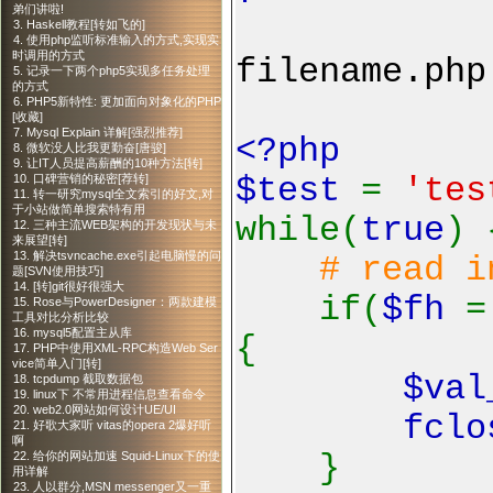
弟们讲啦!
3. Haskell教程[转如飞的]
4. 使用php监听标准输入的方式,实现实
时调用的方式
filename.php
5. 记录一下两个php5实现多任务处理
的方式
6. PHP5新特性: 更加面向对象化的PHP
[收藏]
7. Mysql Explain 详解[强烈推荐]
<?php
8. 微软没人比我更勤奋[唐骏]
9. 让IT人员提高薪酬的10种方法[转]
$test
=
'tes
10. 口碑营销的秘密[荐转]
11. 转一研究mysql全文索引的好文,对
于小站做简单搜索特有用
while(
true
) 
12. 三种主流WEB架构的开发现状与未
来展望[转]
13. 解决tsvncache.exe引起电脑慢的问
# read i
题[SVN使用技巧]
14. [转]git很好很强大
if(
$fh
15. Rose与PowerDesigner：两款建模
工具对比分析比较
16. mysql5配置主从库
{
17. PHP中使用XML-RPC构造Web Ser
vice简单入门[转]
$va
18. tcpdump 截取数据包
19. linux下 不常用进程信息查看命令
20. web2.0网站如何设计UE/UI
fclo
21. 好歌大家听 vitas的opera 2爆好听
啊
}
22. 给你的网站加速 Squid-Linux下的使
用详解
23. 人以群分,MSN messenger又一重