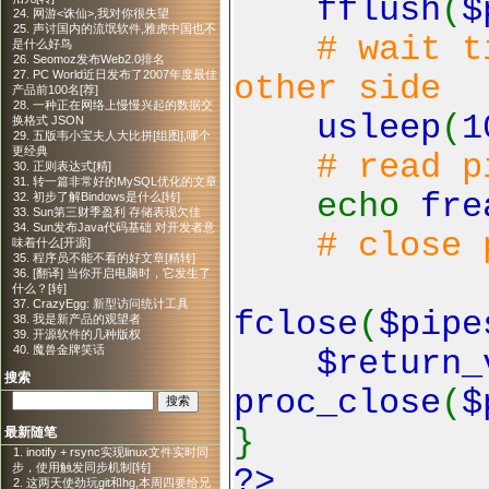
fflush
(
$
24. 网游<诛仙>,我对你很失望
25. 声讨国内的流氓软件,雅虎中国也不
# wait t
是什么好鸟
26. Seomoz发布Web2.0排名
27. PC World近日发布了2007年度最佳
other side
产品前100名[荐]
28. 一种正在网络上慢慢兴起的数据交
usleep
(
1
换格式 JSON
29. 五版韦小宝夫人大比拼[组图],哪个
更经典
# read p
30. 正则表达式[精]
31. 转一篇非常好的MySQL优化的文章
echo
fre
32. 初步了解Bindows是什么[转]
33. Sun第三财季盈利 存储表现欠佳
34. Sun发布Java代码基础 对开发者意
# close 
味着什么[开源]
35. 程序员不能不看的好文章[精转]
36. [翻译] 当你开启电脑时，它发生了
什么？[转]
37. CrazyEgg: 新型访问统计工具
fclose
(
$pipe
38. 我是新产品的观望者
39. 开源软件的几种版权
40. 魔兽金牌笑话
$return
搜索
proc_close
(
$
}
最新随笔
1. inotify + rsync实现linux文件实时同
步，使用触发同步机制[转]
?>
2. 这两天使劲玩git和hg,本周四要给兄