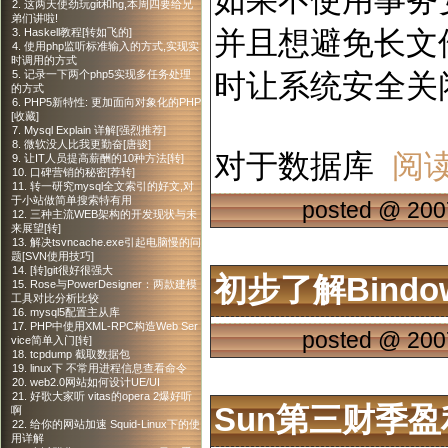
如果不使用事务安全(
2. 这两天使劲玩git和hg,本周四要给兄
弟们讲啦!
并且想避免长文
3. Haskell教程[转如飞的]
4. 使用php监听标准输入的方式,实现实
时调用的方式
时让系统安全关
5. 记录一下两个php5实现多任务处理
的方式
6. PHP5新特性: 更加面向对象化的PHP
[收藏]
7. Mysql Explain 详解[强烈推荐]
8. 微软没人比我更勤奋[唐骏]
对于数据库
阅
9. 让IT人员提高薪酬的10种方法[转]
10. 口碑营销的秘密[荐转]
11. 转一研究mysql全文索引的好文,对
于小站做简单搜索特有用
posted @
200
12. 三种主流WEB架构的开发现状与未
来展望[转]
13. 解决tsvncache.exe引起电脑慢的问
题[SVN使用技巧]
14. [转]git很好很强大
初步了解Bindo
15. Rose与PowerDesigner：两款建模
工具对比分析比较
16. mysql5配置主从库
17. PHP中使用XML-RPC构造Web Ser
posted @
200
vice简单入门[转]
18. tcpdump 截取数据包
19. linux下 不常用进程信息查看命令
20. web2.0网站如何设计UE/UI
21. 好歌大家听 vitas的opera 2爆好听
Sun第三财季盈
啊
22. 给你的网站加速 Squid-Linux下的使
用详解