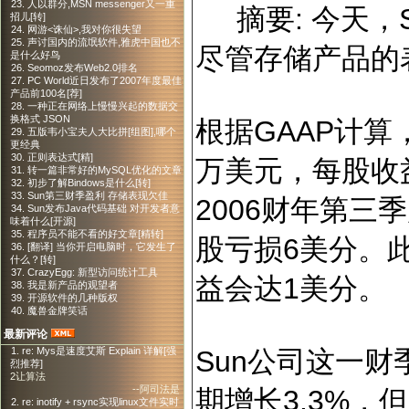
23. 人以群分,MSN messenger又一重
摘要: 今天，
招儿[转]
24. 网游<诛仙>,我对你很失望
25. 声讨国内的流氓软件,雅虎中国也不
尽管存储产品的
是什么好鸟
26. Seomoz发布Web2.0排名
27. PC World近日发布了2007年度最佳
产品前100名[荐]
28. 一种正在网络上慢慢兴起的数据交
换格式 JSON
根据GAAP计算
29. 五版韦小宝夫人大比拼[组图],哪个
更经典
30. 正则表达式[精]
万美元，每股收
31. 转一篇非常好的MySQL优化的文章
32. 初步了解Bindows是什么[转]
33. Sun第三财季盈利 存储表现欠佳
2006财年第三
34. Sun发布Java代码基础 对开发者意
味着什么[开源]
35. 程序员不能不看的好文章[精转]
股亏损6美分。
36. [翻译] 当你开启电脑时，它发生了
什么？[转]
37. CrazyEgg: 新型访问统计工具
益会达1美分。
38. 我是新产品的观望者
39. 开源软件的几种版权
40. 魔兽金牌笑话
最新评论
Sun公司这一财
1. re: Mys是速度艾斯 Explain 详解[强
烈推荐]
2让算法
--阿司法是
期增长3.3%，
2. re: inotify + rsync实现linux文件实时