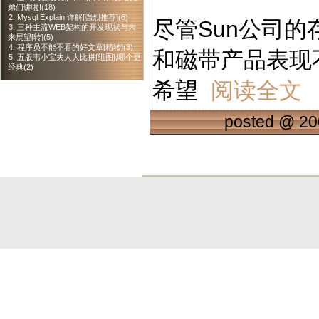
弟们讲啦!(18)
2. Mysql Explain 详解[强烈推荐](6)
尽管Sun公司
3. 三种主流WEB架构的开发现状与未
来展望[转](5)
4. 程序员不能不看的好文章[精转](3)
和磁带产品表现不错，
5. 五版韦小宝夫人大比拼[组图],哪个更
经典(2)
希望
阅读全文
posted @
20