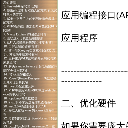
弟们讲啦!
3. Haskell教程[转如飞的]
4. 使用php监听标准输入的方式,实现实
应用编程接口(AP
时调用的方式
5. 记录一下两个php5实现多任务处理
的方式
6. PHP5新特性: 更加面向对象化的PHP
[收藏]
7. Mysql Explain 详解[强烈推荐]
应用程序
8. 微软没人比我更勤奋[唐骏]
9. 让IT人员提高薪酬的10种方法[转]
10. 口碑营销的秘密[荐转]
11. 转一研究mysql全文索引的好文,对
于小站做简单搜索特有用
12. 三种主流WEB架构的开发现状与未
来展望[转]
13. 解决tsvncache.exe引起电脑慢的问
---------------------
题[SVN使用技巧]
14. [转]git很好很强大
-------------
15. Rose与PowerDesigner：两款建模
工具对比分析比较
16. mysql5配置主从库
17. PHP中使用XML-RPC构造Web Ser
vice简单入门[转]
18. tcpdump 截取数据包
二、优化硬件
19. linux下 不常用进程信息查看命令
20. web2.0网站如何设计UE/UI
21. 好歌大家听 vitas的opera 2爆好听
啊
22. 给你的网站加速 Squid-Linux下的使
用详解
如果你需要庞大的
23. 人以群分,MSN messenger又一重