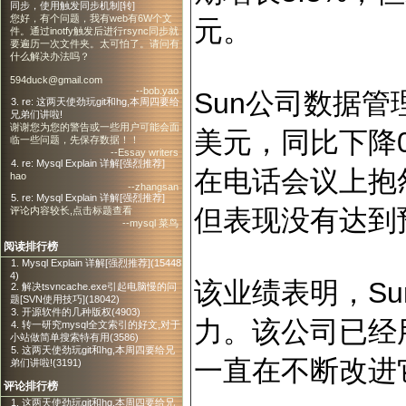
同步，使用触发同步机制[转]
您好，有个问题，我有web有6W个文
元。
件。通过inotfy触发后进行rsync同步就
要遍历一次文件夹。太可怕了。请问有
什么解决办法吗？
594duck@gmail.com
--bob.yao
Sun公司数据管
3. re: 这两天使劲玩git和hg,本周四要给
兄弟们讲啦!
谢谢您为您的警告或一些用户可能会面
美元，同比下降0.2
临一些问题，先保存数据！！
--Essay writers
4. re: Mysql Explain 详解[强烈推荐]
在电话会议上抱
hao
--zhangsan
5. re: Mysql Explain 详解[强烈推荐]
但表现没有达到
评论内容较长,点击标题查看
--mysql 菜鸟
阅读排行榜
1. Mysql Explain 详解[强烈推荐](15448
4)
该业绩表明，S
2. 解决tsvncache.exe引起电脑慢的问
题[SVN使用技巧](18042)
3. 开源软件的几种版权(4903)
力。该公司已经用4
4. 转一研究mysql全文索引的好文,对于
小站做简单搜索特有用(3586)
5. 这两天使劲玩git和hg,本周四要给兄
一直在不断改进
弟们讲啦!(3191)
评论排行榜
1. 这两天使劲玩git和hg,本周四要给兄