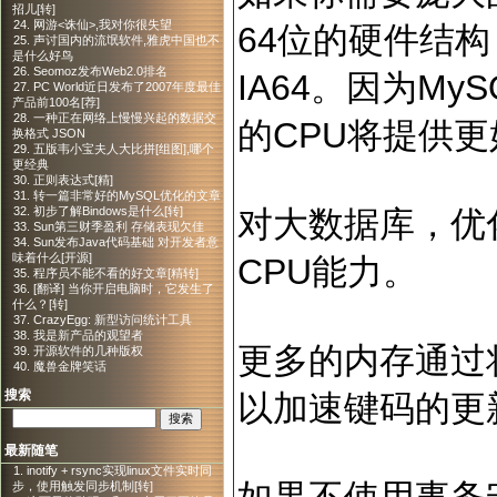
招儿[转]
24. 网游<诛仙>,我对你很失望
64位的硬件结构，
25. 声讨国内的流氓软件,雅虎中国也不
是什么好鸟
26. Seomoz发布Web2.0排名
IA64。因为My
27. PC World近日发布了2007年度最佳
产品前100名[荐]
28. 一种正在网络上慢慢兴起的数据交
的CPU将提供
换格式 JSON
29. 五版韦小宝夫人大比拼[组图],哪个
更经典
30. 正则表达式[精]
31. 转一篇非常好的MySQL优化的文章
对大数据库，优
32. 初步了解Bindows是什么[转]
33. Sun第三财季盈利 存储表现欠佳
34. Sun发布Java代码基础 对开发者意
味着什么[开源]
CPU能力。
35. 程序员不能不看的好文章[精转]
36. [翻译] 当你开启电脑时，它发生了
什么？[转]
37. CrazyEgg: 新型访问统计工具
38. 我是新产品的观望者
更多的内存通过
39. 开源软件的几种版权
40. 魔兽金牌笑话
搜索
以加速键码的更
最新随笔
1. inotify + rsync实现linux文件实时同
步，使用触发同步机制[转]