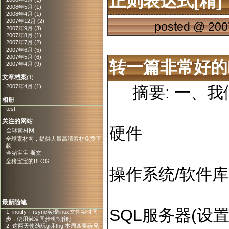
正则表达式[精]
2008年5月 (1)
2008年4月 (1)
2007年12月 (2)
posted @
200
2007年9月 (3)
2007年8月 (1)
2007年7月 (2)
2007年6月 (5)
2007年5月 (6)
转一篇非常好的
2007年4月 (9)
文章档案
(1)
摘要: 一、我
2007年4月 (1)
相册
test
关注的网站
硬件
全球素材网
全球素材网，提供大量高清素材免费下
载
金猪宝宝 斯文
金猪宝宝的BLOG
操作系统/软件库
最新随笔
SQL服务器(设
1. inotify + rsync实现linux文件实时同
步，使用触发同步机制[转]
2. 这两天使劲玩git和hg,本周四要给兄