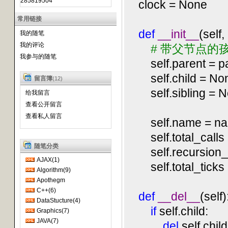
285819504
clock = None
常用链接
def
__init__
(self
我的随笔
我的评论
#
带父节点的
我参与的随笔
self.parent = pa
self.child = No
留言簿
(12)
self.sibling = N
给我留言
查看公开留言
查看私人留言
self.name = n
self.total_calls 
随笔分类
self.recursion_c
AJAX(1)
self.total_ticks 
Algorithm(9)
Apothegm
C++(6)
def
__del__
(self)
DataStucture(4)
if
self.child:
Graphics(7)
JAVA(7)
del
self.child