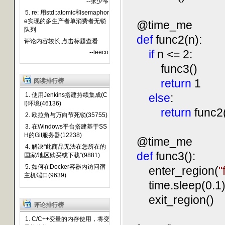
--张少爷
5. re: 用std::atomic和semaphor
e实现的多生产者单消费者无锁
@time_me
队列
def
func2(n):
评论内容较长,点击标题查看
if
n <= 2:
--leeco
func3()
return
1
阅读排行榜
1. 使用Jenkins搭建持续集成(C
else
:
I)环境(46136)
return
func2(
2. 欧拉角与万向节死锁(35755)
3. 在Windows平台搭建基于SS
H的Git服务器(12238)
@time_me
4. 解决“此商品无法在您所在的
def
func3():
国家/地区购买或下载”(9881)
5. 如何在Docker容器内访问宿
enter_region(
"
主机端口(9639)
time.sleep(0.1
exit_region()
评论排行榜
1. C/C++变量的内存使用，将变