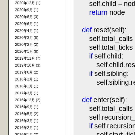
self.child = no
2020年12月 (1)
2020年9月 (1)
return
node
2020年8月 (3)
2020年6月 (1)
def
reset(self):
2020年4月 (1)
self.total_calls 
2020年3月 (8)
2020年2月 (2)
self.total_ticks 
2020年1月 (8)
if
self.child:
2019年11月 (7)
self.child.rese
2019年10月 (3)
if
self.sibling:
2019年6月 (2)
2018年2月 (1)
self.sibling.re
2018年1月 (1)
2017年3月 (1)
def
enter(self):
2016年12月 (2)
self.total_calls 
2016年9月 (1)
2016年5月 (2)
self.recursion_c
2016年3月 (1)
if
self.recursio
2016年2月 (1)
self.start_tick =
2016年1月 (7)