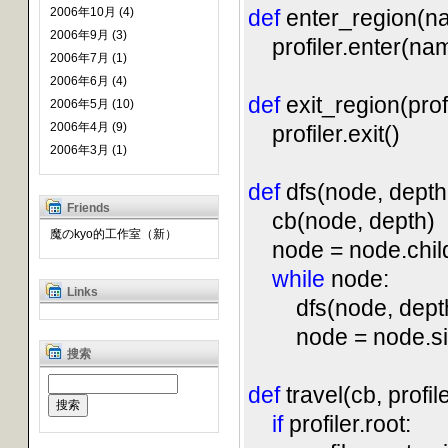
2006年10月 (4)
def
enter_region(nam
2006年9月 (3)
profiler.enter(na
2006年7月 (1)
2006年6月 (4)
def
exit_region(profi
2006年5月 (10)
2006年4月 (9)
profiler.exit()
2006年3月 (1)
def
dfs(node, depth,
Friends
cb(node, depth)
魔のkyo的工作室（新）
node = node.chil
while
node:
Links
dfs(node, depth
node = node.sib
搜索
def
travel(cb, profile
if
profiler.root: