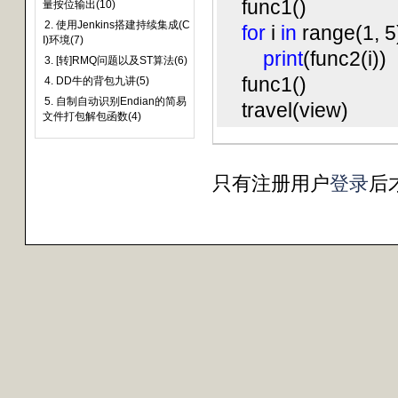
func1()
量按位输出(10)
2. 使用Jenkins搭建持续集成(C
for
i
in
range(1, 5
I)环境(7)
print
(func2(i))
3. [转]RMQ问题以及ST算法(6)
func1()
4. DD牛的背包九讲(5)
5. 自制自动识别Endian的简易
travel(view)
文件打包解包函数(4)
只有注册用户
登录
后