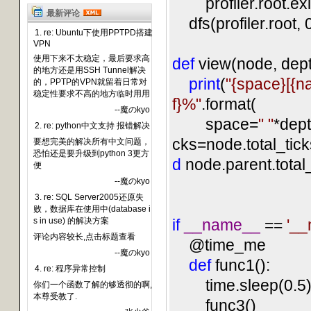
profiler.root.exit
最新评论
dfs(profiler.root, 0
1. re: Ubuntu下使用PPTPD搭建
VPN
使用下来不太稳定，最后要求高
def
view(node, dept
的地方还是用SSH Tunnel解决
print
(
"
{space}[{na
的，PPTP的VPN就留着日常对
稳定性要求不高的地方临时用用
f}%
"
.format(
--魔のkyo
space=
"
"
*dept
2. re: python中文支持 报错解决
cks=node.total_tick
要想完美的解决所有中文问题，
恐怕还是要升级到python 3更方
d
node.parent.total
便
--魔のkyo
3. re: SQL Server2005还原失
败，数据库在使用中(database i
s in use) 的解决方案
if
__name__
==
'
__
评论内容较长,点击标题查看
@time_me
--魔のkyo
def
func1():
4. re: 程序异常控制
time.sleep(0.5
你们一个函数了解的够透彻的啊,
本尊受教了.
func3()