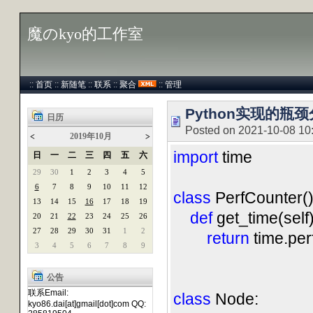
魔のkyo的工作室
::
首页
::
新随笔
::
联系
::
聚合
::
管理
Python实现的瓶
日历
Posted on 2021-10-08 10
2019年10月
<
>
import
time
日
一
二
三
四
五
六
29
30
1
2
3
4
5
6
7
8
9
10
11
12
class
PerfCounter()
13
14
15
16
17
18
19
def
get_time(self)
20
21
22
23
24
25
26
27
28
29
30
31
1
2
return
time.per
3
4
5
6
7
8
9
公告
联系Email:
class
Node:
kyo86.dai[at]gmail[dot]com QQ: