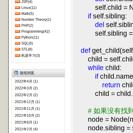
JSP(4)
self.child = 
Linux(11)
Math(5)
if
self.sibling:
Number Theory(1)
del
self.sibli
PHP(2)
Programming(42)
self.sibling =
Python(11)
SQL(6)
def
get_child(sel
STL(8)
机器学习(3)
child = self.chil
while
child:
随笔档案
if
child.name
2022年4月 (1)
return
chi
2022年3月 (2)
child = child.s
2022年2月 (2)
2021年12月 (1)
2021年11月 (1)
#
如果没有找
2021年10月 (2)
node = Node(nam
2021年8月 (1)
node.sibling = se
2021年2月 (4)