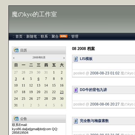
魔のkyo的工作室
::
首页
::
新随笔
::
联系
::
聚合
::
管理
08 2008 档案
日历
2008年8月
LIS模板
<
>
日
一
二
三
四
五
六
27
28
29
30
31
1
2
posted @
2008-08-23 01:02
魔のkyo 
3
4
5
6
7
8
9
10
11
12
13
14
15
16
DD牛的背包九讲
17
18
19
20
21
22
23
24
25
26
27
28
29
30
posted @
2008-08-06 20:27
魔のkyo 
31
1
2
3
4
5
6
公告
完全数与梅森素数
联系Email:
kyo86.dai[at]gmail[dot]com QQ:
285819504