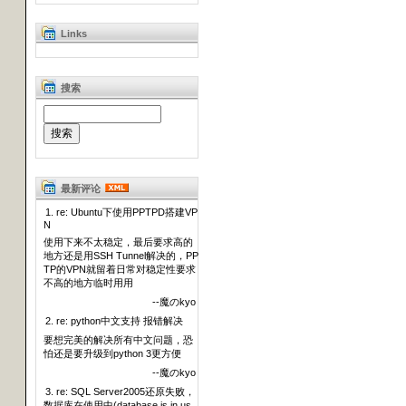
Links
搜索
最新评论
1. re: Ubuntu下使用PPTPD搭建VP
N
使用下来不太稳定，最后要求高的
地方还是用SSH Tunnel解决的，PP
TP的VPN就留着日常对稳定性要求
不高的地方临时用用
--魔のkyo
2. re: python中文支持 报错解决
要想完美的解决所有中文问题，恐
怕还是要升级到python 3更方便
--魔のkyo
3. re: SQL Server2005还原失败，
数据库在使用中(database is in us