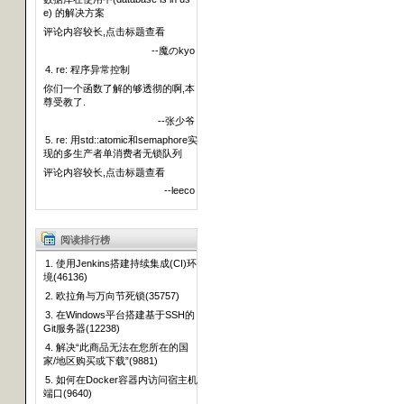
e) 的解决方案
评论内容较长,点击标题查看
--魔のkyo
4. re: 程序异常控制
你们一个函数了解的够透彻的啊,本
尊受教了.
--张少爷
5. re: 用std::atomic和semaphore实
现的多生产者单消费者无锁队列
评论内容较长,点击标题查看
--leeco
阅读排行榜
1. 使用Jenkins搭建持续集成(CI)环
境(46136)
2. 欧拉角与万向节死锁(35757)
3. 在Windows平台搭建基于SSH的
Git服务器(12238)
4. 解决“此商品无法在您所在的国
家/地区购买或下载”(9881)
5. 如何在Docker容器内访问宿主机
端口(9640)