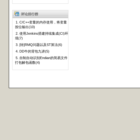
评论排行榜
1. C/C++变量的内存使用，将变量
按位输出(10)
2. 使用Jenkins搭建持续集成(CI)环
境(7)
3. [转]RMQ问题以及ST算法(6)
4. DD牛的背包九讲(5)
5. 自制自动识别Endian的简易文件
打包解包函数(4)