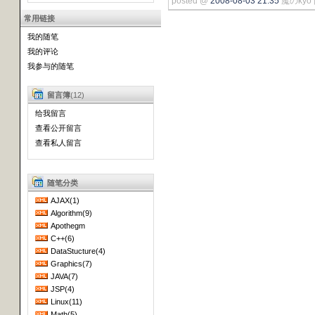
posted @
2008-08-03 21:35
魔のkyo 
常用链接
我的随笔
我的评论
我参与的随笔
留言簿
(12)
给我留言
查看公开留言
查看私人留言
随笔分类
AJAX(1)
Algorithm(9)
Apothegm
C++(6)
DataStucture(4)
Graphics(7)
JAVA(7)
JSP(4)
Linux(11)
Math(5)