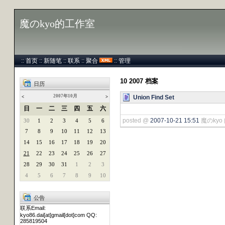
魔のkyo的工作室
::
首页
::
新随笔
::
联系
::
聚合
::
管理
10 2007 档案
日历
2007年10月
Union Find Set
<
>
日
一
二
三
四
五
六
posted @
2007-10-21 15:51
魔のkyo 
30
1
2
3
4
5
6
7
8
9
10
11
12
13
14
15
16
17
18
19
20
21
22
23
24
25
26
27
28
29
30
31
1
2
3
4
5
6
7
8
9
10
公告
联系Email:
kyo86.dai[at]gmail[dot]com QQ:
285819504