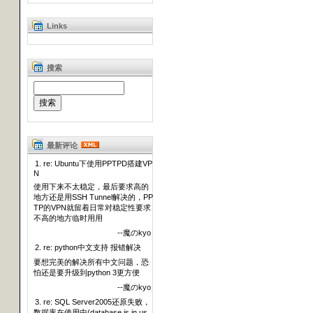
Links
搜索
最新评论
1. re: Ubuntu下使用PPTPD搭建VP
N
使用下来不太稳定，最后要求高的
地方还是用SSH Tunnel解决的，PP
TP的VPN就留着日常对稳定性要求
不高的地方临时用用
--魔のkyo
2. re: python中文支持 报错解决
要想完美的解决所有中文问题，恐
怕还是要升级到python 3更方便
--魔のkyo
3. re: SQL Server2005还原失败，
数据库在使用中(database is in us