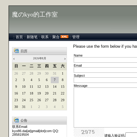
魔のkyo的工作室
::
首页
::
新随笔
::
联系
::
聚合
::
管理
Please use the form below if you h
日历
Name
2026年8月
<
>
Email
日
一
二
三
四
五
六
26
27
28
29
30
31
1
Subject
2
3
4
5
6
7
8
Message
9
10
11
12
13
14
15
16
17
18
19
20
21
22
23
24
25
26
27
28
29
30
31
1
2
3
4
5
公告
联系Email:
kyo86.dai[at]gmail[dot]com QQ:
285819504
请输入验证码: