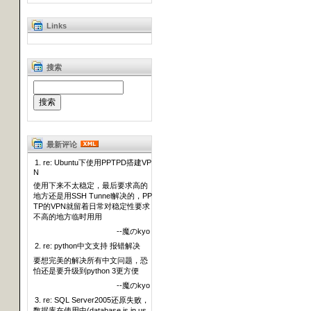
Links
搜索
最新评论
1. re: Ubuntu下使用PPTPD搭建VP
N
使用下来不太稳定，最后要求高的
地方还是用SSH Tunnel解决的，PP
TP的VPN就留着日常对稳定性要求
不高的地方临时用用
--魔のkyo
2. re: python中文支持 报错解决
要想完美的解决所有中文问题，恐
怕还是要升级到python 3更方便
--魔のkyo
3. re: SQL Server2005还原失败，
数据库在使用中(database is in us