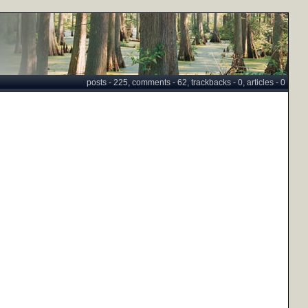
posts - 225, comments - 62, trackbacks - 0, articles - 0