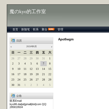
魔のkyo的工作室
::
首页
::
新随笔
::
联系
::
聚合
::
管理
Apothegm
日历
2026年8月
<
>
日
一
二
三
四
五
六
26
27
28
29
30
31
1
2
3
4
5
6
7
8
9
10
11
12
13
14
15
16
17
18
19
20
21
22
23
24
25
26
27
28
29
30
31
1
2
3
4
5
公告
联系Email:
kyo86.dai[at]gmail[dot]com QQ:
285819504