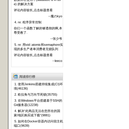
e) 的解决方案
评论内容较长,点击标题查看
--魔のkyo
4. re: 程序异常控制
你们一个函数了解的够透彻的啊,本
尊受教了.
--张少爷
5. re: 用std::atomic和semaphore实
现的多生产者单消费者无锁队列
评论内容较长,点击标题查看
--leeco
阅读排行榜
1. 使用Jenkins搭建持续集成(CI)环
境(46136)
2. 欧拉角与万向节死锁(35755)
3. 在Windows平台搭建基于SSH的
Git服务器(12238)
4. 解决“此商品无法在您所在的国
家/地区购买或下载”(9881)
5. 如何在Docker容器内访问宿主机
端口(9639)