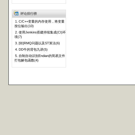
评论排行榜
1. C/C++变量的内存使用，将变量
按位输出(10)
2. 使用Jenkins搭建持续集成(CI)环
境(7)
3. [转]RMQ问题以及ST算法(6)
4. DD牛的背包九讲(5)
5. 自制自动识别Endian的简易文件
打包解包函数(4)