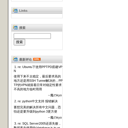
Links
搜索
最新评论
1. re: Ubuntu下使用PPTPD搭建VP
N
使用下来不太稳定，最后要求高的
地方还是用SSH Tunnel解决的，PP
TP的VPN就留着日常对稳定性要求
不高的地方临时用用
--魔のkyo
2. re: python中文支持 报错解决
要想完美的解决所有中文问题，恐
怕还是要升级到python 3更方便
--魔のkyo
3. re: SQL Server2005还原失败，
数据库在使用中(database is in us