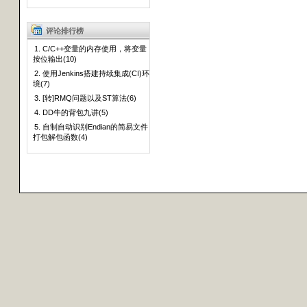
评论排行榜
1. C/C++变量的内存使用，将变量
按位输出(10)
2. 使用Jenkins搭建持续集成(CI)环
境(7)
3. [转]RMQ问题以及ST算法(6)
4. DD牛的背包九讲(5)
5. 自制自动识别Endian的简易文件
打包解包函数(4)