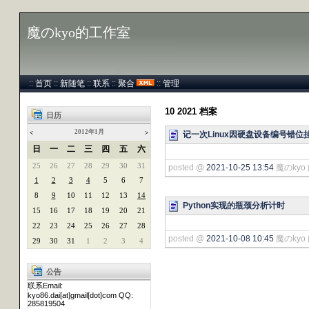
魔のkyo的工作室
::
首页
::
新随笔
::
联系
::
聚合
::
管理
10 2021 档案
日历
2012年1月
记一次Linux因硬盘设备编号错
<
>
日
一
二
三
四
五
六
25
26
27
28
29
30
31
posted @
2021-10-25 13:54
魔のkyo 
1
2
3
4
5
6
7
8
9
10
11
12
13
14
Python实现的瓶颈分析计时
15
16
17
18
19
20
21
22
23
24
25
26
27
28
posted @
2021-10-08 10:45
魔のkyo 
29
30
31
1
2
3
4
公告
联系Email:
kyo86.dai[at]gmail[dot]com QQ:
285819504