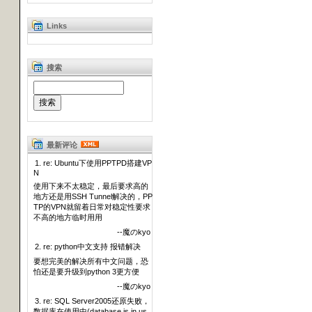
Links
搜索
最新评论
1. re: Ubuntu下使用PPTPD搭建VP
N
使用下来不太稳定，最后要求高的
地方还是用SSH Tunnel解决的，PP
TP的VPN就留着日常对稳定性要求
不高的地方临时用用
--魔のkyo
2. re: python中文支持 报错解决
要想完美的解决所有中文问题，恐
怕还是要升级到python 3更方便
--魔のkyo
3. re: SQL Server2005还原失败，
数据库在使用中(database is in us