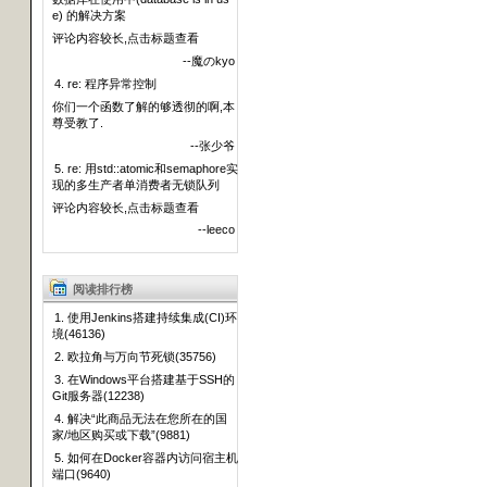
e) 的解决方案
评论内容较长,点击标题查看
--魔のkyo
4. re: 程序异常控制
你们一个函数了解的够透彻的啊,本
尊受教了.
--张少爷
5. re: 用std::atomic和semaphore实
现的多生产者单消费者无锁队列
评论内容较长,点击标题查看
--leeco
阅读排行榜
1. 使用Jenkins搭建持续集成(CI)环
境(46136)
2. 欧拉角与万向节死锁(35756)
3. 在Windows平台搭建基于SSH的
Git服务器(12238)
4. 解决“此商品无法在您所在的国
家/地区购买或下载”(9881)
5. 如何在Docker容器内访问宿主机
端口(9640)