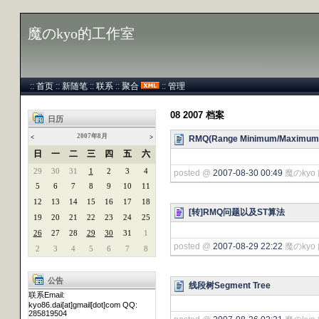
魔のkyo的工作室
::
首页
::
新随笔
::
联系
::
聚合
::
管理
08 2007 档案
日历
2007年8月
RMQ(Range Minimum/Maximum
<
>
日
一
二
三
四
五
六
29
30
31
1
2
3
4
posted @
2007-08-30 00:49
魔のkyo 
5
6
7
8
9
10
11
12
13
14
15
16
17
18
[转]RMQ问题以及ST算法
19
20
21
22
23
24
25
26
27
28
29
30
31
1
posted @
2007-08-29 22:22
魔のkyo 
2
3
4
5
6
7
8
公告
线段树Segment Tree
联系Email:
kyo86.dai[at]gmail[dot]com QQ:
285819504