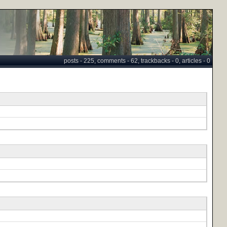
posts - 225, comments - 62, trackbacks - 0, articles - 0