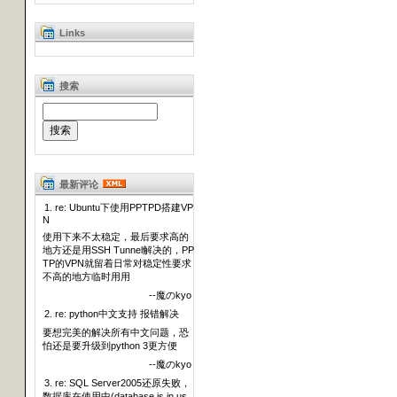
Links
搜索
最新评论
1. re: Ubuntu下使用PPTPD搭建VP
N
使用下来不太稳定，最后要求高的
地方还是用SSH Tunnel解决的，PP
TP的VPN就留着日常对稳定性要求
不高的地方临时用用
--魔のkyo
2. re: python中文支持 报错解决
要想完美的解决所有中文问题，恐
怕还是要升级到python 3更方便
--魔のkyo
3. re: SQL Server2005还原失败，
数据库在使用中(database is in us