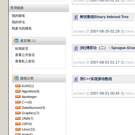
posted @
2007-08-26 02:31
魔のkyo 
常用链接
我的随笔
树状数组Binary Indexed Tree
我的评论
我参与的随笔
posted @
2007-08-26 02:29
魔のkyo 
留言簿
(12)
[转]博弈论（二）：Sprague-Gru
给我留言
查看公开留言
查看私人留言
posted @
2007-08-01 01:17
魔のkyo 
随笔分类
用C++实现滚动数组
AJAX(1)
Algorithm(9)
posted @
2007-08-01 00:45
魔のkyo 
Apothegm
C++(6)
DataStucture(4)
Graphics(7)
JAVA(7)
JSP(4)
Linux(11)
Math(5)