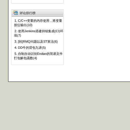
评论排行榜
1. C/C++变量的内存使用，将变量
按位输出(10)
2. 使用Jenkins搭建持续集成(CI)环
境(7)
3. [转]RMQ问题以及ST算法(6)
4. DD牛的背包九讲(5)
5. 自制自动识别Endian的简易文件
打包解包函数(4)