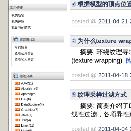
根据模型的顶点位
常用链接
我的随笔
posted @
2011-04-21 
我的评论
我参与的随笔
为什么texture wr
留言簿
(12)
给我留言
摘要: 环绕纹理寻址模式(w
查看公开留言
(texture wrapping)
查看私人留言
posted @
2011-04-18 
随笔分类
AJAX(1)
Algorithm(9)
纹理采样过滤方式
Apothegm
C++(6)
摘要: 简要介绍了D
DataStucture(4)
Graphics(7)
线性过滤，各项异
JAVA(7)
JSP(4)
Linux(11)
posted @
2011-04-04 
Math(5)