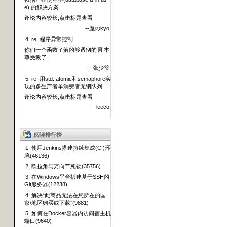
e) 的解决方案
评论内容较长,点击标题查看
--魔のkyo
4. re: 程序异常控制
你们一个函数了解的够透彻的啊,本
尊受教了.
--张少爷
5. re: 用std::atomic和semaphore实
现的多生产者单消费者无锁队列
评论内容较长,点击标题查看
--leeco
阅读排行榜
1. 使用Jenkins搭建持续集成(CI)环
境(46136)
2. 欧拉角与万向节死锁(35756)
3. 在Windows平台搭建基于SSH的
Git服务器(12238)
4. 解决“此商品无法在您所在的国
家/地区购买或下载”(9881)
5. 如何在Docker容器内访问宿主机
端口(9640)