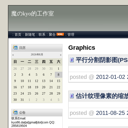
魔のkyo的工作室
::
首页
::
新随笔
::
联系
::
聚合
::
管理
Graphics
日历
2026年8月
<
>
平行分割阴影图(PS
日
一
二
三
四
五
六
26
27
28
29
30
31
1
2
3
4
5
6
7
8
posted @
2012-01-02 
9
10
11
12
13
14
15
16
17
18
19
20
21
22
23
24
25
26
27
28
29
估计纹理像素的缩
30
31
1
2
3
4
5
posted @
2011-08-25 
公告
联系Email:
kyo86.dai[at]gmail[dot]com QQ:
285819504