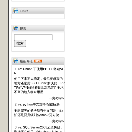
Links
搜索
最新评论
1. re: Ubuntu下使用PPTPD搭建VP
N
使用下来不太稳定，最后要求高的
地方还是用SSH Tunnel解决的，PP
TP的VPN就留着日常对稳定性要求
不高的地方临时用用
--魔のkyo
2. re: python中文支持 报错解决
要想完美的解决所有中文问题，恐
怕还是要升级到python 3更方便
--魔のkyo
3. re: SQL Server2005还原失败，
数据库在使用中(database is in us