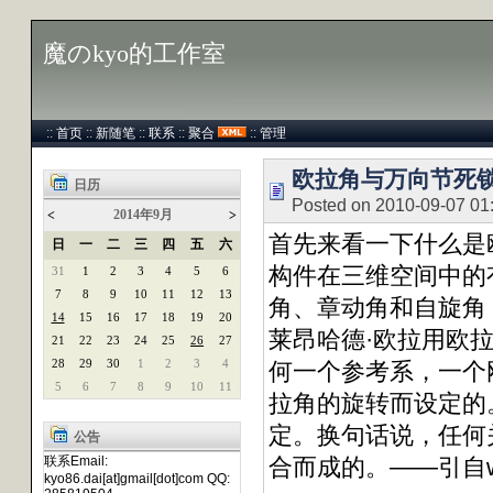
魔のkyo的工作室
::
首页
::
新随笔
::
联系
::
聚合
::
管理
欧拉角与万向节死
日历
Posted on 2010-09-07 01
2014年9月
<
>
首先来看一下什么是欧拉角
日
一
二
三
四
五
六
构件在三维空间中的
31
1
2
3
4
5
6
7
8
9
10
11
12
13
角、章动角和自旋角
14
15
16
17
18
19
20
莱昂哈德·欧拉用欧
21
22
23
24
25
26
27
28
29
30
1
2
3
4
何一个参考系，一个
5
6
7
8
9
10
11
拉角的旋转而设定的
定。换句话说，任何
公告
联系Email:
合而成的。——引自wik
kyo86.dai[at]gmail[dot]com QQ: