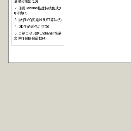
量按位输出(10)
2. 使用Jenkins搭建持续集成(C
I)环境(7)
3. [转]RMQ问题以及ST算法(6)
4. DD牛的背包九讲(5)
5. 自制自动识别Endian的简易
文件打包解包函数(4)