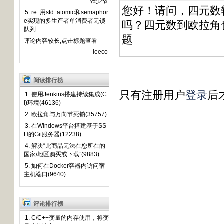
--张少爷
您好！请问，四元数
5. re: 用std::atomic和semaphor
e实现的多生产者单消费者无锁
吗？四元数到欧拉角
队列
题
评论内容较长,点击标题查看
--leeco
阅读排行榜
只有注册用户
登录
后
1. 使用Jenkins搭建持续集成(C
I)环境(46136)
2. 欧拉角与万向节死锁(35757)
3. 在Windows平台搭建基于SS
H的Git服务器(12238)
4. 解决“此商品无法在您所在的
国家/地区购买或下载”(9883)
5. 如何在Docker容器内访问宿
主机端口(9640)
评论排行榜
1. C/C++变量的内存使用，将变