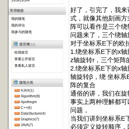
285819504
好了，引完了，我来
常用链接
式，就像其他刻画方
我的随笔
阵可以看作是三个绕
我的评论
我参与的随笔
问题来了，三个绕轴
对于坐标系E下的欧拉
留言簿
(12)
1.绕坐标系E下的x
给我留言
z轴旋转r，三个矩阵
查看公开留言
查看私人留言
2.绕坐标系E下的x轴
轴旋转β，绕 坐标系E
随笔分类
阵的复合
AJAX(1)
通俗的讲，我们在旋
Algorithm(9)
事实上两种理解都可
Apothegm
C++(6)
问题，
DataStucture(4)
当我们讲到坐标系E下
Graphics(7)
JAVA(7)
必须定义旋转顺序，