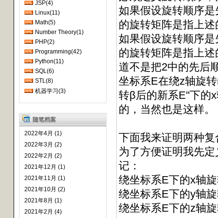
JSP(4)
如果假设旋转顺序是先
Linux(11)
的旋转矩阵是指上述
Math(5)
Number Theory(1)
如果假设旋转顺序是先
PHP(2)
的旋转矩阵是指上述
Programming(42)
Python(11)
道不是把2中的先后顺
SQL(6)
坐标系E在绕z轴旋转r
STL(8)
机器学习(3)
转β后的新系E''下
的，当然也是这样。
随笔档案
2022年4月 (1)
下面我来证明两种复
2022年3月 (2)
为了方便证明我先定
2022年2月 (2)
记：
2021年12月 (1)
绕坐标系E下的x轴旋
2021年11月 (1)
2021年10月 (2)
绕坐标系E下的y轴旋
2021年8月 (1)
绕坐标系E下的z轴旋
2021年2月 (4)