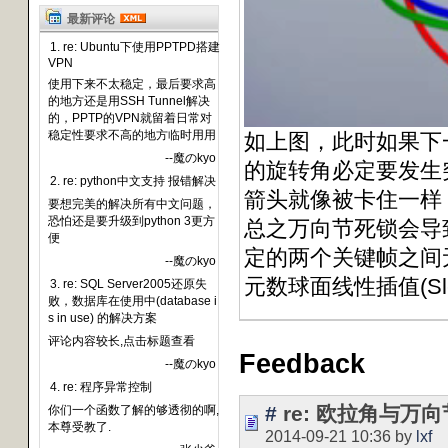
最新评论
1. re: Ubuntu下使用PPTPD搭建
VPN
使用下来不太稳定，最后要求高
的地方还是用SSH Tunnel解决
的，PPTP的VPN就留着日常对
稳定性要求不高的地方临时用用
如上图，此时如果下
--魔のkyo
的旋转角必定要发生
2. re: python中文支持 报错解决
箭头就像被卡住一样
要想完美的解决所有中文问题，
恐怕还是要升级到python 3更方
总之万向节死锁会导
便
定的两个关键帧之间
--魔のkyo
元数球面线性插值(Sle
3. re: SQL Server2005还原失
败，数据库在使用中(database i
s in use) 的解决方案
评论内容较长,点击标题查看
Feedback
--魔のkyo
4. re: 程序异常控制
#
re: 欧拉角与万
你们一个函数了解的够透彻的啊,
本尊受教了.
2014-09-21 10:36 by
lxf