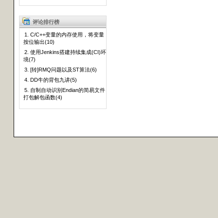
评论排行榜
1. C/C++变量的内存使用，将变量
按位输出(10)
2. 使用Jenkins搭建持续集成(CI)环
境(7)
3. [转]RMQ问题以及ST算法(6)
4. DD牛的背包九讲(5)
5. 自制自动识别Endian的简易文件
打包解包函数(4)