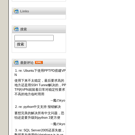
Links
搜索
最新评论
1. re: Ubuntu下使用PPTPD搭建VP
N
使用下来不太稳定，最后要求高的
地方还是用SSH Tunnel解决的，PP
TP的VPN就留着日常对稳定性要求
不高的地方临时用用
--魔のkyo
2. re: python中文支持 报错解决
要想完美的解决所有中文问题，恐
怕还是要升级到python 3更方便
--魔のkyo
3. re: SQL Server2005还原失败，
数据库在使用中(database is in us