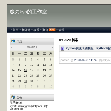
魔のkyo的工作室
::
首页
::
新随笔
::
联系
::
聚合
::
管理
09 2020 档案
日历
2006年5月
Python实现滚动数组，Python
<
>
日
一
二
三
四
五
六
30
1
2
3
4
5
6
posted @
2020-09-07 15:48
魔のkyo 
7
8
9
10
11
12
13
14
15
16
17
18
19
20
21
22
23
24
25
26
27
28
29
30
31
1
2
3
4
5
6
7
8
9
10
公告
联系Email:
kyo86.dai[at]gmail[dot]com QQ:
285819504