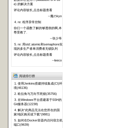
e) 的解决方案
评论内容较长,点击标题查看
--魔のkyo
4. re: 程序异常控制
你们一个函数了解的够透彻的啊,本
尊受教了.
--张少爷
5. re: 用std::atomic和semaphore实
现的多生产者单消费者无锁队列
评论内容较长,点击标题查看
--leeco
阅读排行榜
1. 使用Jenkins搭建持续集成(CI)环
境(46136)
2. 欧拉角与万向节死锁(35756)
3. 在Windows平台搭建基于SSH的
Git服务器(12238)
4. 解决“此商品无法在您所在的国
家/地区购买或下载”(9881)
5. 如何在Docker容器内访问宿主机
端口(9639)