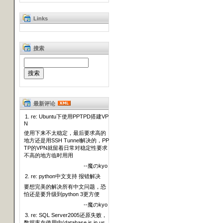
Links
搜索
最新评论
1. re: Ubuntu下使用PPTPD搭建VP
N
使用下来不太稳定，最后要求高的
地方还是用SSH Tunnel解决的，PP
TP的VPN就留着日常对稳定性要求
不高的地方临时用用
--魔のkyo
2. re: python中文支持 报错解决
要想完美的解决所有中文问题，恐
怕还是要升级到python 3更方便
--魔のkyo
3. re: SQL Server2005还原失败，
数据库在使用中(database is in us