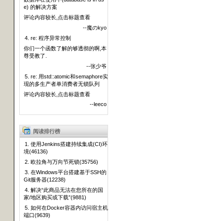
e) 的解决方案
评论内容较长,点击标题查看
--魔のkyo
4. re: 程序异常控制
你们一个函数了解的够透彻的啊,本
尊受教了.
--张少爷
5. re: 用std::atomic和semaphore实
现的多生产者单消费者无锁队列
评论内容较长,点击标题查看
--leeco
阅读排行榜
1. 使用Jenkins搭建持续集成(CI)环
境(46136)
2. 欧拉角与万向节死锁(35756)
3. 在Windows平台搭建基于SSH的
Git服务器(12238)
4. 解决“此商品无法在您所在的国
家/地区购买或下载”(9881)
5. 如何在Docker容器内访问宿主机
端口(9639)