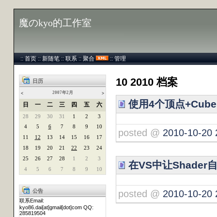
魔のkyo的工作室
::
首页
::
新随笔
::
联系
::
聚合
::
管理
10 2010 档案
日历
2007年2月
<
>
使用4个顶点+Cub
日
一
二
三
四
五
六
28
29
30
31
1
2
3
4
5
6
7
8
9
10
posted @
2010-10-20 
11
12
13
14
15
16
17
18
19
20
21
22
23
24
25
26
27
28
1
2
3
在VS中让Shader
4
5
6
7
8
9
10
公告
posted @
2010-10-20 
联系Email:
kyo86.dai[at]gmail[dot]com QQ:
285819504