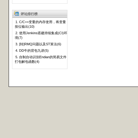
评论排行榜
1. C/C++变量的内存使用，将变量
按位输出(10)
2. 使用Jenkins搭建持续集成(CI)环
境(7)
3. [转]RMQ问题以及ST算法(6)
4. DD牛的背包九讲(5)
5. 自制自动识别Endian的简易文件
打包解包函数(4)