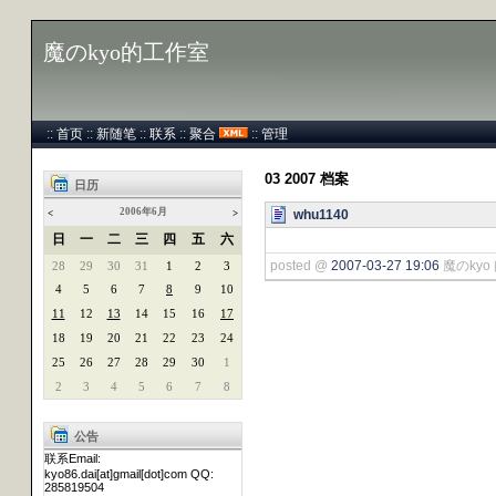
魔のkyo的工作室
::
首页
::
新随笔
::
联系
::
聚合
::
管理
03 2007 档案
日历
2006年6月
whu1140
<
>
日
一
二
三
四
五
六
posted @
2007-03-27 19:06
魔のkyo 
28
29
30
31
1
2
3
4
5
6
7
8
9
10
11
12
13
14
15
16
17
18
19
20
21
22
23
24
25
26
27
28
29
30
1
2
3
4
5
6
7
8
公告
联系Email:
kyo86.dai[at]gmail[dot]com QQ:
285819504