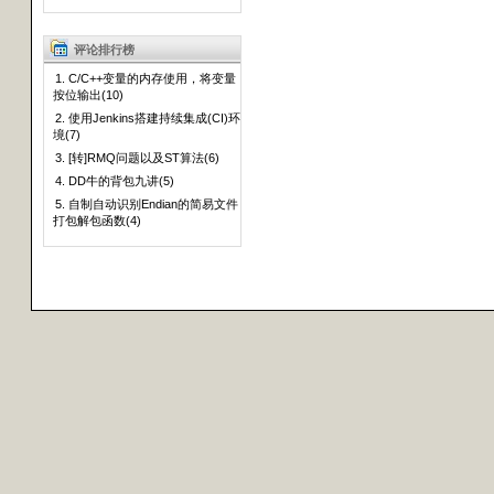
评论排行榜
1. C/C++变量的内存使用，将变量
按位输出(10)
2. 使用Jenkins搭建持续集成(CI)环
境(7)
3. [转]RMQ问题以及ST算法(6)
4. DD牛的背包九讲(5)
5. 自制自动识别Endian的简易文件
打包解包函数(4)