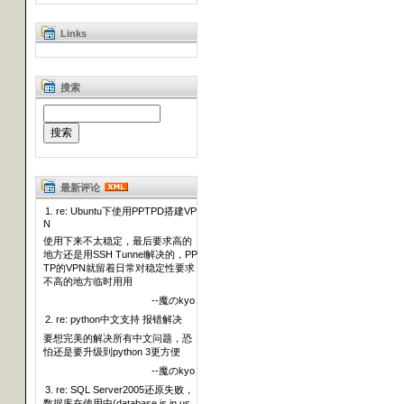
Links
搜索
最新评论
1. re: Ubuntu下使用PPTPD搭建VP
N
使用下来不太稳定，最后要求高的
地方还是用SSH Tunnel解决的，PP
TP的VPN就留着日常对稳定性要求
不高的地方临时用用
--魔のkyo
2. re: python中文支持 报错解决
要想完美的解决所有中文问题，恐
怕还是要升级到python 3更方便
--魔のkyo
3. re: SQL Server2005还原失败，
数据库在使用中(database is in us