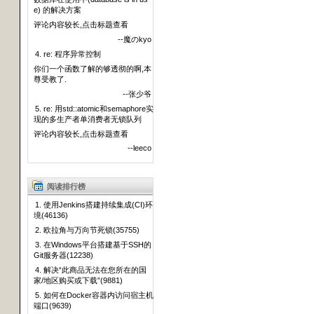
e) 的解决方案
评论内容较长,点击标题查看
--魔のkyo
4. re: 程序异常控制
你们一个函数了解的够透彻的啊,本
尊受教了.
--张少爷
5. re: 用std::atomic和semaphore实
现的多生产者单消费者无锁队列
评论内容较长,点击标题查看
--leeco
阅读排行榜
1. 使用Jenkins搭建持续集成(CI)环
境(46136)
2. 欧拉角与万向节死锁(35755)
3. 在Windows平台搭建基于SSH的
Git服务器(12238)
4. 解决“此商品无法在您所在的国
家/地区购买或下载”(9881)
5. 如何在Docker容器内访问宿主机
端口(9639)