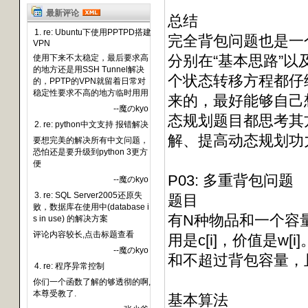
最新评论
总结
1. re: Ubuntu下使用PPTPD搭建
完全背包问题也是一
VPN
分别在“基本思路”以
使用下来不太稳定，最后要求高
的地方还是用SSH Tunnel解决
个状态转移方程都仔
的，PPTP的VPN就留着日常对
稳定性要求不高的地方临时用用
来的，最好能够自己
--魔のkyo
态规划题目都思考其
2. re: python中文支持 报错解决
解、提高动态规划功
要想完美的解决所有中文问题，
恐怕还是要升级到python 3更方
便
P03: 多重背包问题
--魔のkyo
3. re: SQL Server2005还原失
题目
败，数据库在使用中(database i
有N种物品和一个容量
s in use) 的解决方案
评论内容较长,点击标题查看
用是c[i]，价值是
--魔のkyo
和不超过背包容量，
4. re: 程序异常控制
你们一个函数了解的够透彻的啊,
本尊受教了.
基本算法