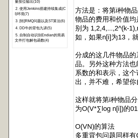
量按位输出(10)
2. 使用Jenkins搭建持续集成(C
方法是：将第i种物
I)环境(7)
物品的费用和价值均
3. [转]RMQ问题以及ST算法(6)
别为 1,2,4,...,2^(
4. DD牛的背包九讲(5)
5. 自制自动识别Endian的简易
如，如果n[i]为13
文件打包解包函数(4)
分成的这几件物品的系数
品。另外这种方法也能
系数的和表示，这个证明可
出，并不难，希望你
这样就将第i种物品分成
为O(V*∑log n[i
O(VN)的算法
多重背包问题同样有