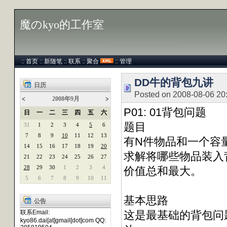
魔のkyo的工作室
::
首页
::
新随笔
::
联系
::
聚合
::
管理
DD牛的背包九讲
日历
Posted on 2008-08-06 20
2008年9月
<
>
P01: 01背包问题
日
一
二
三
四
五
六
题目
31
1
2
3
4
5
6
7
8
9
10
11
12
13
有N件物品和一个容量为
14
15
16
17
18
19
20
求解将哪些物品装入
21
22
23
24
25
26
27
28
29
30
1
2
3
4
价值总和最大。
5
6
7
8
9
10
11
基本思路
公告
联系Email:
这是最基础的背包问
kyo86.dai[at]gmail[dot]com QQ: