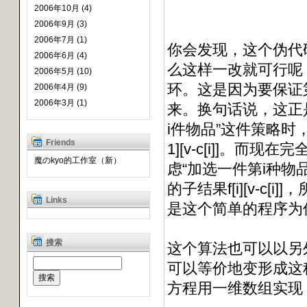
2006年10月 (4)
2006年9月 (3)
2006年7月 (1)
你会发现，这个伪代
2006年6月 (4)
么这样一改就可行呢？
2006年5月 (10)
环。这是因为要保证第i次循
2006年4月 (9)
2006年3月 (1)
来。换句话说，这正
i件物品”这件策略时
Friends
1][v-c[i]]。
魔のkyo的工作室（新）
虑“加选一件第i种物
的子结果f[i][v-c
Links
是这个简单的程序为
搜索
这个算法也可以以另
可以等价地变形成这种形式：f[i
方程用一维数组实现