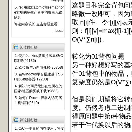
--张少爷
这题目和完全背包问
5. re: 用std::atomic和semaphor
略微一改即可，因为对
e实现的多生产者单消费者无锁
队列
取 n[i]件。令f[i
评论内容较长,点击标题查看
则：f[i][v]=max{f[i-1
--leeco
O(V*∑n[i])。
阅读排行榜
转化为01背包问题
1. 使用Jenkins搭建持续集成(C
I)环境(46136)
另一种好想好写的基本
2. 欧拉角与万向节死锁(35758)
件01背包中的物品，
3. 在Windows平台搭建基于SS
H的Git服务器(12238)
复杂度仍然是O(V*∑n[
4. 解决“此商品无法在您所在的
国家/地区购买或下载”(9883)
但是我们期望将它转
5. 如何在Docker容器内访问宿
主机端口(9640)
度。仍然考虑二进制
得原问题中第i种物品
评论排行榜
若干件代换以后的物品
1. C/C++变量的内存使用，将变