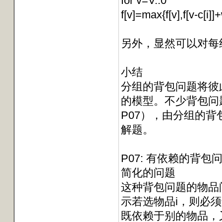
for v=V..0
f[v]=max{f[v],f[v-c[i]]+
另外，显然可以对每组
小结
分组的背包问题将彼
的模型。不少背包问
P07），由分组的背
解题。
P07: 有依赖的背包
简化的问题
这种背包问题的物品间
示若选物品i，则必
既依赖于别的物品，