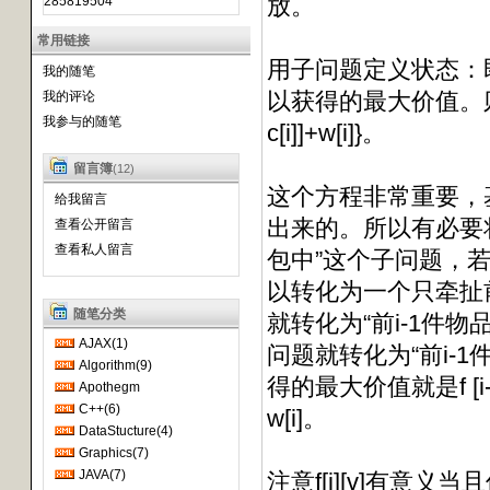
放。
285819504
常用链接
用子问题定义状态：即f
我的随笔
以获得的最大价值。则其状态转移
我的评论
我参与的随笔
c[i]]+w[i]}。
留言簿
(12)
这个方程非常重要，
给我留言
出来的。所以有必要
查看公开留言
查看私人留言
包中”这个子问题，
以转化为一个只牵扯前
随笔分类
就转化为“前i-1件
AJAX(1)
问题就转化为“前i-1
Algorithm(9)
得的最大价值就是f [i
Apothegm
C++(6)
w[i]。
DataStucture(4)
Graphics(7)
JAVA(7)
注意f[i][v]有意