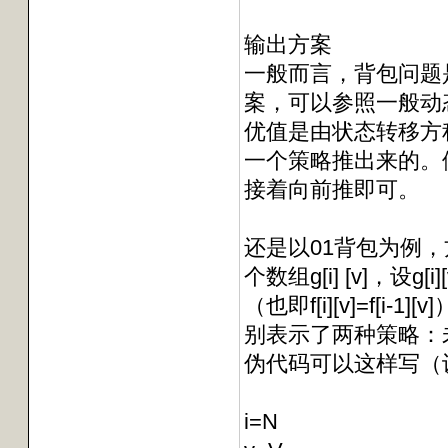
输出方案
一般而言，背包问题
案，可以参照一般动
优值是由状态转移方
一个策略推出来的。
接着向前推即可。
还是以01背包为例，方程为f[i]
个数组g[i] [v]，设g
（也即f[i][v]=f[i
别表示了两种策略：
伪代码可以这样写（设最
i=N