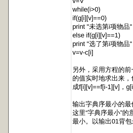
v=V
while(i>0)
if(g[i][v]==0)
print "未选第i项物品"
else if(g[i][v]==1)
print "选了第i项物品"
v=v-c[i]
另外，采用方程的前一
的值实时地求出来，也即
成f[i][v]==f[i-1][v]，g
输出字典序最小的最
这里“字典序最小”的
最小。以输出01背