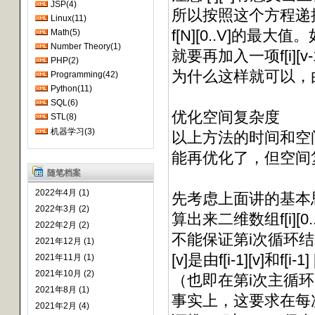
JSP(4)
所以按照这个方程递推
Linux(11)
f[N][0..V]的
Math(5)
Number Theory(1)
就要再加入一项f[i][
PHP(2)
为什么这样就可以，
Programming(42)
Python(11)
SQL(6)
优化空间复杂度
STL(8)
机器学习(3)
以上方法的时间和空间
能再优化了，但空间复
随笔档案
2022年4月 (1)
先考虑上面讲的基本思
2022年3月 (2)
算出来二维数组f[i][
2022年2月 (2)
不能保证第i次循环结束后
2021年12月 (1)
[v]是由f[i-1][v]和f
2021年11月 (1)
2021年10月 (2)
（也即在第i次主循环中推f[v
2021年8月 (1)
事实上，这要求在每次主
2021年2月 (4)