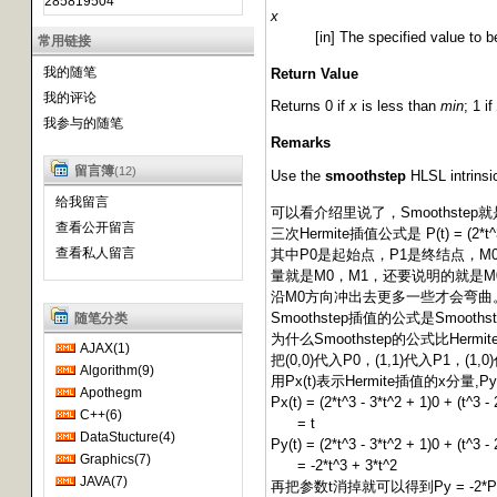
285819504
x
[in] The specified value to b
常用链接
我的随笔
Return Value
我的评论
Returns 0 if
x
is less than
min
; 1 if
我参与的随笔
Remarks
留言簿
(12)
Use the
smoothstep
HLSL intrinsic
给我留言
可以看介绍里说了，Smoothstep就
查看公开留言
三次Hermite插值公式是 P(t) = (2*t^3 - 3*
查看私人留言
其中P0是起始点，P1是终结点，M
量就是M0，M1，还要说明的就是
沿M0方向冲出去更多一些才会弯曲
Smoothstep插值的公式是Smoothst
随笔分类
为什么Smoothstep的公式比He
AJAX(1)
把(0,0)代入P0，(1,1)代入P1，(1,
Algorithm(9)
用Px(t)表示Hermite插值的x分量,P
Apothegm
Px(t) = (2*t^3 - 3*t^2 + 1)0 + (t^3 - 
C++(6)
= t
DataStucture(4)
Py(t) = (2*t^3 - 3*t^2 + 1)0 + (t^3 - 
Graphics(7)
= -2*t^3 + 3*t^2
JAVA(7)
再把参数t消掉就可以得到Py = -2*Px