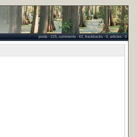
posts - 225, comments - 62, trackbacks - 0, articles - 0