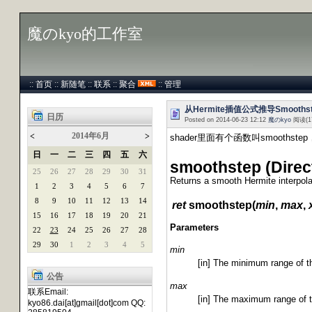
魔のkyo的工作室
::
首页
::
新随笔
::
联系
::
聚合
::
管理
从Hermite插值公式推导Smooth
日历
Posted on 2014-06-23 12:12
魔のkyo
阅读(1
2014年6月
<
>
shader里面有个函数叫smooth
日
一
二
三
四
五
六
smoothstep (Direc
25
26
27
28
29
30
31
Returns a smooth Hermite interpola
1
2
3
4
5
6
7
8
9
10
11
12
13
14
ret
smoothstep(
min
,
max
,
15
16
17
18
19
20
21
Parameters
22
23
24
25
26
27
28
29
30
1
2
3
4
5
min
[in] The minimum range of 
公告
max
联系Email:
[in] The maximum range of 
kyo86.dai[at]gmail[dot]com QQ: