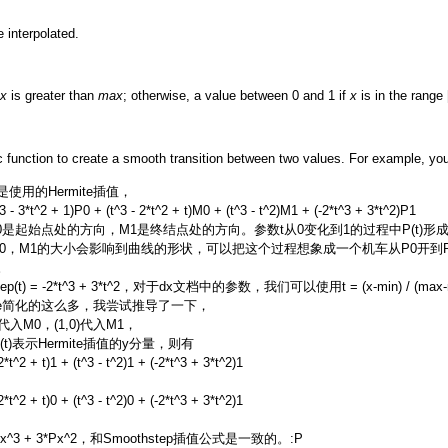
e interpolated.
x
is greater than
max
; otherwise, a value between 0 and 1 if
x
is in the range 
 function to create a smooth transition between two values. For example, you
是使用的Hermite插值，
t^2 + 1)P0 + (t^3 - 2*t^2 + t)M0 + (t^3 - t^2)M1 + (-2*t^3 + 3*t^2)P1
0是起始点处的方向，M1是终结点处的方向。参数t从0变化到1的过程中P(t)
M0，M1的大小会影响到曲线的形状，可以把这个过程想象成一个机车从P0开到P
。
ep(t) = -2*t^3 + 3*t^2，对于dx文档中的参数，我们可以使用t = (x-min) /
rmite简化的这么多，我尝试推导了一下，
0)代入M0，(1,0)代入M1，
y(t)表示Hermite插值的y分量，则有
2*t^2 + t)1 + (t^3 - t^2)1 + (-2*t^3 + 3*t^2)1
2*t^2 + t)0 + (t^3 - t^2)0 + (-2*t^3 + 3*t^2)1
^3 + 3*Px^2，和Smoothstep插值公式是一致的。:P