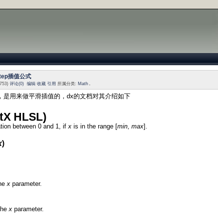
step插值公式
753)
评论(0)
编辑
收藏
引用
所属分类:
Math
step，是用来做平滑插值的，dx的文档对其介绍如下
tX HLSL)
tion between 0 and 1, if
x
is in the range [
min
,
max
].
x
)
the
x
parameter.
the
x
parameter.