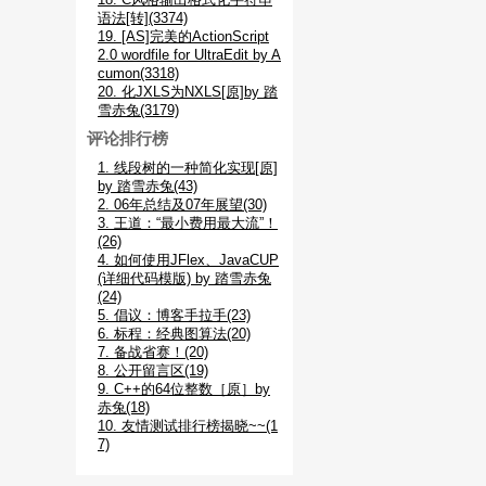
语法[转](3374)
19. [AS]完美的ActionScript
2.0 wordfile for UltraEdit by A
cumon(3318)
20. 化JXLS为NXLS[原]by 踏
雪赤兔(3179)
评论排行榜
1. 线段树的一种简化实现[原]
by 踏雪赤兔(43)
2. 06年总结及07年展望(30)
3. 王道：“最小费用最大流”！
(26)
4. 如何使用JFlex、JavaCUP
(详细代码模版) by 踏雪赤兔
(24)
5. 倡议：博客手拉手(23)
6. 标程：经典图算法(20)
7. 备战省赛！(20)
8. 公开留言区(19)
9. C++的64位整数［原］by
赤兔(18)
10. 友情测试排行榜揭晓~~(1
7)