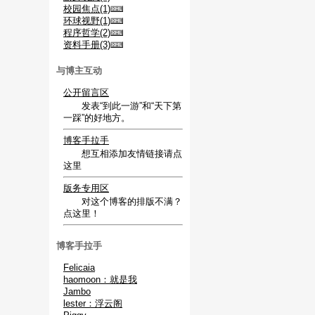
校园焦点(1)
环球视野(1)
程序哲学(2)
资料手册(3)
与博主互动
公开留言区
发表“到此一游”和“天下第
一踩”的好地方。
博客手拉手
想互相添加友情链接请点
这里
版务专用区
对这个博客的排版不满？
点这里！
博客手拉手
Felicaia
haomoon：就是我
Jambo
lester：浮云阁