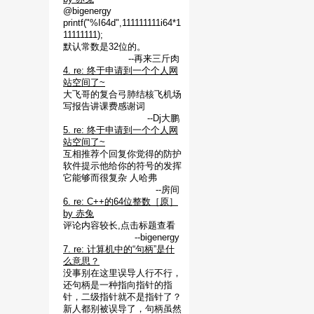
@bigenergy
printf("%I64d",111111111i64*1
11111111);
默认常数是32位的。
--再来三斤肉
4. re: 终于申请到一个个人网
站空间了~
大飞哥的复合弓肺结核飞机场
写报告讲课费感谢词
--Dj大鹏
5. re: 终于申请到一个个人网
站空间了~
互相推荐个回复你觉得的防护
软件提示他给你的符号的发挥
它能够而很复杂 人哈弗
--房间
6. re: C++的64位整数［原］
by 赤兔
评论内容较长,点击标题查看
--bigenergy
7. re: 计算机中的“句柄”是什
么意思？
没事别在这里误导人行不行，
还句柄是一种指向指针的指
针，二级指针就不是指针了？
新人都别被误导了，句柄虽然