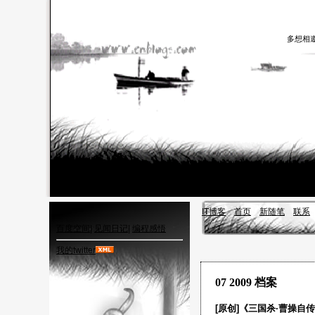
多想相
IT博客
首页
新随笔
联系
百度空间
|
见闻日记
|
编程感悟
我的twitter
07 2009 档案
[原创]《三国杀·曹操自