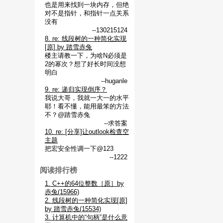
也是用来找到一块内存，但绝
对不是指针，和指针一点关系
没有
--130215124
8. re: 线段树的一种简化实现
[原] by 踏雪赤兔
楼主请教一下，为啥N必须是
2的幂次？想了好长时间没想
明白
--huganle
9. re: 递归实现倒序？
我说大哥，我就一大一的水平
耶！看不懂，能用最笨的方法
不？@踏雪赤兔
--求答案
10. re: [分享]让outlook检查空
主题
把宏安全性调一下@123
--1222
阅读排行榜
1. C++的64位整数［原］by
赤兔(15966)
2. 线段树的一种简化实现[原]
by 踏雪赤兔(15534)
3. 计算机中的“句柄”是什么意