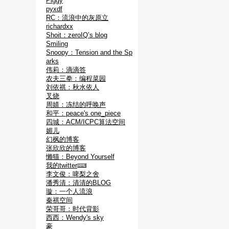
Piggy
pyxdf
RC：流浪中的灰原立
richardxx
Shoit：zeroIQ’s blog
Smiling
Snoopy：Tension and the Sp
arks
伟莉：滴滴答
农夫三拳：编程菜园
刘依祺：秋水依人
叉烧
周婧：冻结的呼唤声
和平：peace's one_piece
四城：ACM/ICPC算法空间
媚儿
幻枫的博客
张欣欣的博客
懒猫：Beyond Yourself
我的twitter
李文俊：啤梨之舍
潘秀清：清清的BLOG
璇：一个人流浪
秦祺空间
荣哥哥：时代背影
西西：Wendy's sky
豪