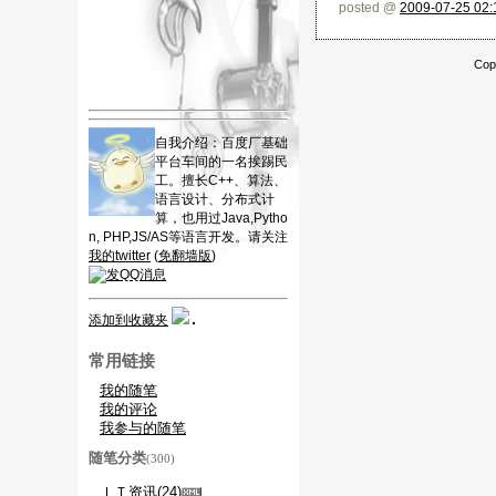
posted @
2009-07-25 02:
Cop
自我介绍：百度厂基础
平台车间的一名挨踢民
工。擅长C++、算法、
语言设计、分布式计
算，也用过Java,Pytho
n, PHP,JS/AS等语言开发。请关注
我的twitter
(
免翻墙版
)
添加到收藏夹
常用链接
我的随笔
我的评论
我参与的随笔
随笔分类
(300)
ＩＴ资讯(24)