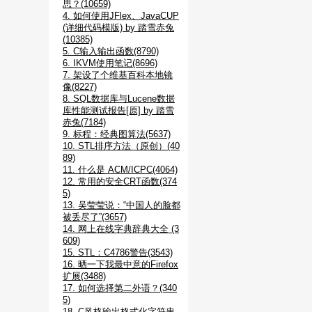
思？(10659)
4. 如何使用JFlex、JavaCUP
(详细代码模版) by 踏雪赤兔
(10385)
5. C输入输出函数(8790)
6. IKVM使用笔记(8696)
7. 架设了个维基百科本地镜
像(8227)
8. SQL数据库与Lucene数据
库性能测试报告[原] by 踏雪
赤兔(7184)
9. 标程：经典图算法(5637)
10. STL排序方法（原创）(40
89)
11. 什么是 ACM/ICPC(4064)
12. 常用的安全CRT函数(374
5)
13. 吴莹莹说：“中国人的脸都
被丢尽了”(3657)
14. 网上在线字典辞典大全 (3
609)
15. STL：C4786警告(3543)
16. 晒一下我最中意的Firefox
扩展(3488)
17. 如何选择第二外语？(340
5)
18. C风格输出格式化字符串