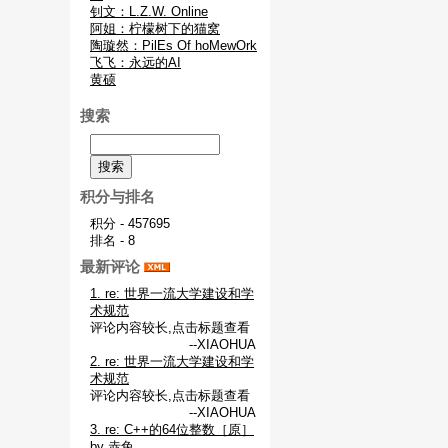
钊文：L.Z.W. Online
阿姐：柠檬树下的猫窝
陶璇然：PilEs Of hoMewOrk
飞飞：永远的AI
黄硕
搜索
积分与排名
积分 - 457695
排名 - 8
最新评论
1. re: 世界一流大学建设和学
术规范
评论内容较长,点击标题查看
--XIAOHUA
2. re: 世界一流大学建设和学
术规范
评论内容较长,点击标题查看
--XIAOHUA
3. re: C++的64位整数［原］
by 赤兔