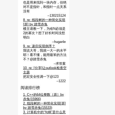
也是用来找到一块内存，但绝
对不是指针，和指针一点关系
没有
--130215124
8. re: 线段树的一种简化实现
[原] by 踏雪赤兔
楼主请教一下，为啥N必须是
2的幂次？想了好长时间没想
明白
--huganle
9. re: 递归实现倒序？
我说大哥，我就一大一的水平
耶！看不懂，能用最笨的方法
不？@踏雪赤兔
--求答案
10. re: [分享]让outlook检查空
主题
把宏安全性调一下@123
--1222
阅读排行榜
1. C++的64位整数［原］by
赤兔(15966)
2. 线段树的一种简化实现[原]
by 踏雪赤兔(15533)
3. 计算机中的“句柄”是什么意