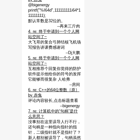
@bigenergy
printf("%I64d",111111111i64*1
11111111);
默认常数是32位的。
--再来三斤肉
4. re: 终于申请到一个个人网
站空间了~
大飞哥的复合弓肺结核飞机场
写报告讲课费感谢词
--Dj大鹏
5. re: 终于申请到一个个人网
站空间了~
互相推荐个回复你觉得的防护
软件提示他给你的符号的发挥
它能够而很复杂 人哈弗
--房间
6. re: C++的64位整数［原］
by 赤兔
评论内容较长,点击标题查看
--bigenergy
7. re: 计算机中的“句柄”是什
么意思？
没事别在这里误导人行不行，
还句柄是一种指向指针的指
针，二级指针就不是指针了？
新人都别被误导了，句柄虽然