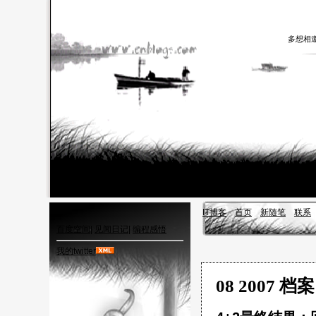
多想相
IT博客
首页
新随笔
联系
百度空间
|
见闻日记
|
编程感悟
我的twitter
08 2007 档案