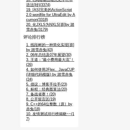
语法[转](3374)
19. [AS]完美的ActionScript
2.0 wordfile for UltraEdit by A
cumon(3318)
20. 化JXLS为NXLS[原]by 踏
雪赤兔(3179)
评论排行榜
1. 线段树的一种简化实现[原]
by 踏雪赤兔(43)
2. 06年总结及07年展望(30)
3. 王道：“最小费用最大流”！
(26)
4. 如何使用JFlex、JavaCUP
(详细代码模版) by 踏雪赤兔
(24)
5. 倡议：博客手拉手(23)
6. 标程：经典图算法(20)
7. 备战省赛！(20)
8. 公开留言区(19)
9. C++的64位整数［原］by
赤兔(18)
10. 友情测试排行榜揭晓~~(1
7)