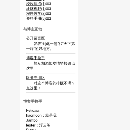
校园焦点(1)
环球视野(1)
程序哲学(2)
资料手册(3)
与博主互动
公开留言区
发表“到此一游”和“天下第
一踩”的好地方。
博客手拉手
想互相添加友情链接请点
这里
版务专用区
对这个博客的排版不满？
点这里！
博客手拉手
Felicaia
haomoon：就是我
Jambo
lester：浮云阁