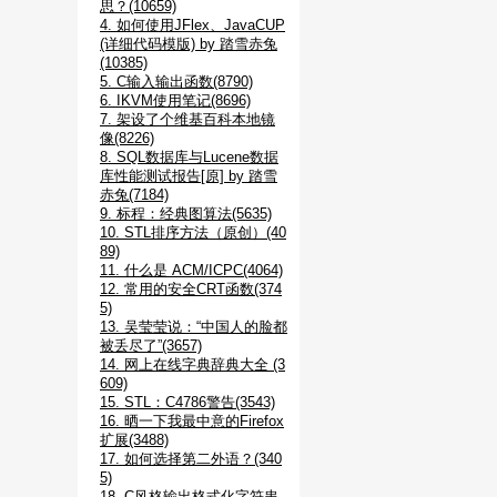
思？(10659)
4. 如何使用JFlex、JavaCUP
(详细代码模版) by 踏雪赤兔
(10385)
5. C输入输出函数(8790)
6. IKVM使用笔记(8696)
7. 架设了个维基百科本地镜
像(8226)
8. SQL数据库与Lucene数据
库性能测试报告[原] by 踏雪
赤兔(7184)
9. 标程：经典图算法(5635)
10. STL排序方法（原创）(40
89)
11. 什么是 ACM/ICPC(4064)
12. 常用的安全CRT函数(374
5)
13. 吴莹莹说：“中国人的脸都
被丢尽了”(3657)
14. 网上在线字典辞典大全 (3
609)
15. STL：C4786警告(3543)
16. 晒一下我最中意的Firefox
扩展(3488)
17. 如何选择第二外语？(340
5)
18. C风格输出格式化字符串