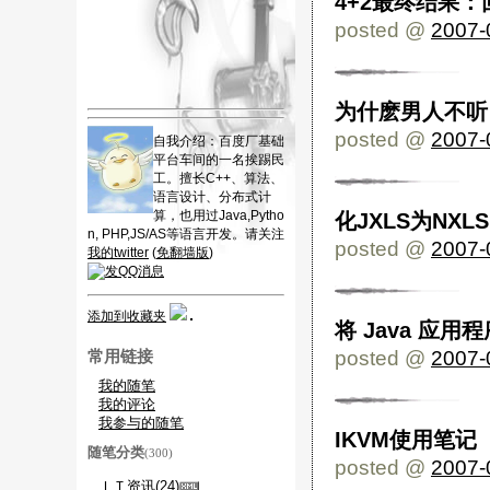
4+2最终结果
posted @
2007-
为什麽男人不听
posted @
2007-
自我介绍：百度厂基础
平台车间的一名挨踢民
工。擅长C++、算法、
语言设计、分布式计
算，也用过Java,Pytho
化JXLS为NXLS
n, PHP,JS/AS等语言开发。请关注
posted @
2007-
我的twitter
(
免翻墙版
)
添加到收藏夹
将 Java 应用程
posted @
2007-
常用链接
我的随笔
我的评论
我参与的随笔
IKVM使用笔记
随笔分类
(300)
posted @
2007-
ＩＴ资讯(24)