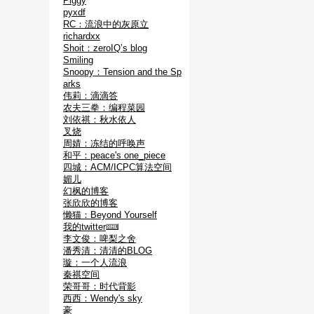
Piggy
pyxdf
RC：流浪中的灰原立
richardxx
Shoit：zeroIQ’s blog
Smiling
Snoopy：Tension and the Sp
arks
伟莉：滴滴答
农夫三拳：编程菜园
刘依祺：秋水依人
叉烧
周婧：冻结的呼唤声
和平：peace's one_piece
四城：ACM/ICPC算法空间
媚儿
幻枫的博客
张欣欣的博客
懒猫：Beyond Yourself
我的twitter
李文俊：啤梨之舍
潘秀清：清清的BLOG
璇：一个人流浪
秦祺空间
荣哥哥：时代背影
西西：Wendy's sky
豪