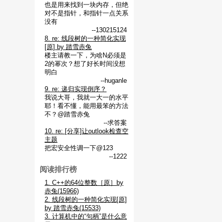
也是用来找到一块内存，但绝
对不是指针，和指针一点关系
没有
--130215124
8. re: 线段树的一种简化实现
[原] by 踏雪赤兔
楼主请教一下，为啥N必须是
2的幂次？想了好长时间没想
明白
--huganle
9. re: 递归实现倒序？
我说大哥，我就一大一的水平
耶！看不懂，能用最笨的方法
不？@踏雪赤兔
--求答案
10. re: [分享]让outlook检查空
主题
把宏安全性调一下@123
--1222
阅读排行榜
1. C++的64位整数［原］by
赤兔(15966)
2. 线段树的一种简化实现[原]
by 踏雪赤兔(15533)
3. 计算机中的“句柄”是什么意