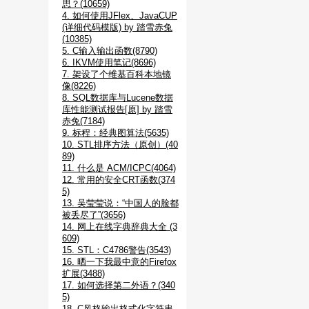
思？(10659)
4. 如何使用JFlex、JavaCUP
(详细代码模版) by 踏雪赤兔
(10385)
5. C输入输出函数(8790)
6. IKVM使用笔记(8696)
7. 架设了个维基百科本地镜
像(8226)
8. SQL数据库与Lucene数据
库性能测试报告[原] by 踏雪
赤兔(7184)
9. 标程：经典图算法(5635)
10. STL排序方法（原创）(40
89)
11. 什么是 ACM/ICPC(4064)
12. 常用的安全CRT函数(374
5)
13. 吴莹莹说：“中国人的脸都
被丢尽了”(3656)
14. 网上在线字典辞典大全 (3
609)
15. STL：C4786警告(3543)
16. 晒一下我最中意的Firefox
扩展(3488)
17. 如何选择第二外语？(340
5)
18. C风格输出格式化字符串