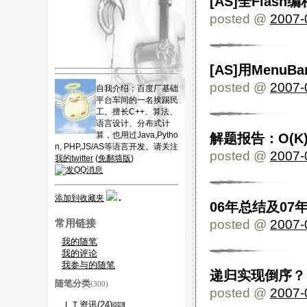
[AS]全Flas
posted @
2007-
[AS]用Men
posted @
2007-
自我介绍：百度厂基础
平台车间的一名挨踢民
工。擅长C++、算法、
语言设计、分布式计
算，也用过Java,Pytho
解题报告：O(K
n, PHP,JS/AS等语言开发。请关注
posted @
2007-
我的twitter
(
免翻墙版
)
添加到收藏夹
06年总结及07
posted @
2007-
常用链接
我的随笔
我的评论
我参与的随笔
递归实现倒序？
随笔分类
(300)
posted @
2007-
ＩＴ资讯(24)