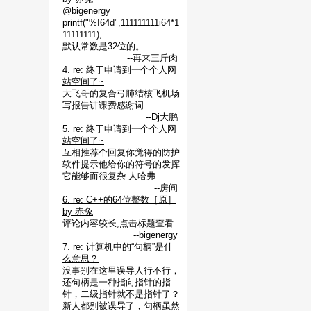
@bigenergy
printf("%I64d",111111111i64*1
11111111);
默认常数是32位的。
--再来三斤肉
4. re: 终于申请到一个个人网
站空间了~
大飞哥的复合弓肺结核飞机场
写报告讲课费感谢词
--Dj大鹏
5. re: 终于申请到一个个人网
站空间了~
互相推荐个回复你觉得的防护
软件提示他给你的符号的发挥
它能够而很复杂 人哈弗
--房间
6. re: C++的64位整数［原］
by 赤兔
评论内容较长,点击标题查看
--bigenergy
7. re: 计算机中的“句柄”是什
么意思？
没事别在这里误导人行不行，
还句柄是一种指向指针的指
针，二级指针就不是指针了？
新人都别被误导了，句柄虽然