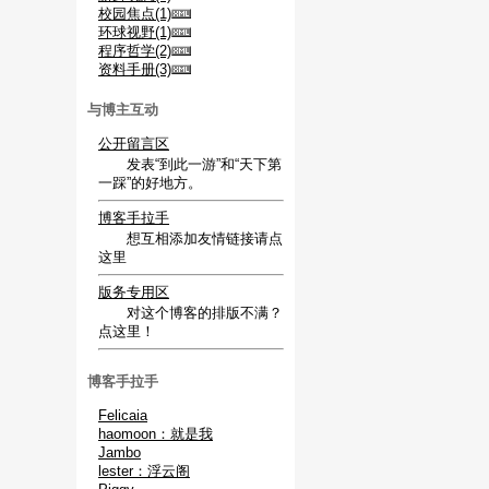
校园焦点(1)
环球视野(1)
程序哲学(2)
资料手册(3)
与博主互动
公开留言区
发表“到此一游”和“天下第
一踩”的好地方。
博客手拉手
想互相添加友情链接请点
这里
版务专用区
对这个博客的排版不满？
点这里！
博客手拉手
Felicaia
haomoon：就是我
Jambo
lester：浮云阁