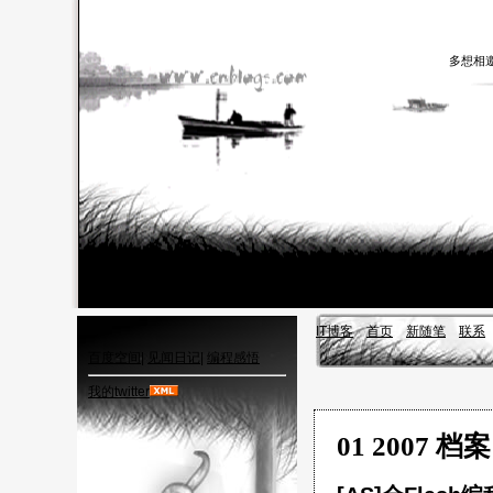
多想相
IT博客
首页
新随笔
联系
百度空间
|
见闻日记
|
编程感悟
我的twitter
01 2007 档案