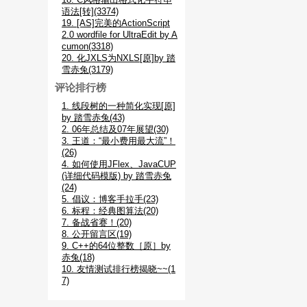
语法[转](3374)
19. [AS]完美的ActionScript
2.0 wordfile for UltraEdit by A
cumon(3318)
20. 化JXLS为NXLS[原]by 踏
雪赤兔(3179)
评论排行榜
1. 线段树的一种简化实现[原]
by 踏雪赤兔(43)
2. 06年总结及07年展望(30)
3. 王道：“最小费用最大流”！
(26)
4. 如何使用JFlex、JavaCUP
(详细代码模版) by 踏雪赤兔
(24)
5. 倡议：博客手拉手(23)
6. 标程：经典图算法(20)
7. 备战省赛！(20)
8. 公开留言区(19)
9. C++的64位整数［原］by
赤兔(18)
10. 友情测试排行榜揭晓~~(1
7)