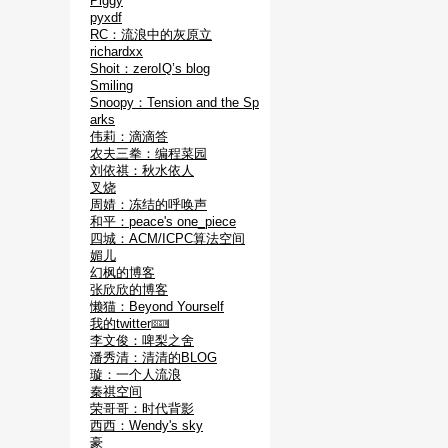
Piggy
pyxdf
RC：流浪中的灰原立
richardxx
Shoit：zeroIQ’s blog
Smiling
Snoopy：Tension and the Sp
arks
伟莉：滴滴答
农夫三拳：编程菜园
刘依祺：秋水依人
叉烧
周婧：冻结的呼唤声
和平：peace's one_piece
四城：ACM/ICPC算法空间
媚儿
幻枫的博客
张欣欣的博客
懒猫：Beyond Yourself
我的twitter
李文俊：啤梨之舍
潘秀清：清清的BLOG
璇：一个人流浪
秦祺空间
荣哥哥：时代背影
西西：Wendy's sky
豪