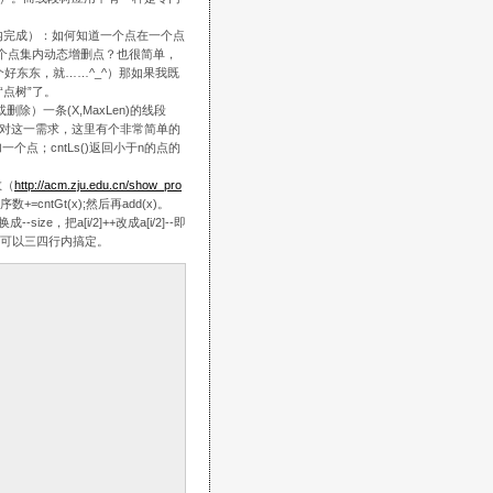
内完成）：如何知道一个点在一个点
个点集内动态增删点？也很简单，
个好东东，就……^_^）那如果我既
点树”了。
一条(X,MaxLen)的线段
对这一需求，这里有个非常简单的
一个点；cntLs()返回小于n的点的
数（
http://acm.zju.edu.cn/show_pro
ntGt(x);然后再add(x)。
ize，把a[i/2]++改成a[i/2]--即
也可以三四行内搞定。