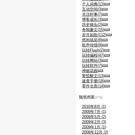
个人词典(13)
互动空间(3)
关注时事(7)
博客成长(3)
历史镜头(2)
奇闻趣文(15)
岁月如歌(112)
悠闲搞笑(8)
歌声传情(9)
玩转Flash(2)
玩转编程(47)
玩转网站(3)
玩转软件(7)
神秘花园
警世醒文(13)
速查手册(18)
零件仓库(14)
随笔档案
(274)
2010年8月 (1)
2009年7月 (1)
2009年5月 (2)
2009年2月 (3)
2009年1月 (1)
2008年12月 (2)