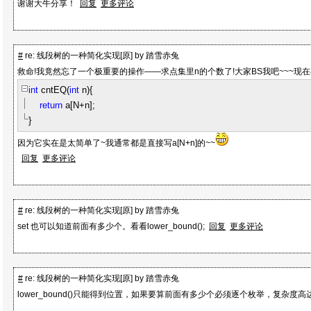
谢谢大牛分享！
回复
更多评论
#
re: 线段树的一种简化实现[原] by 踏雪赤兔
救命!我竟然忘了一个极重要的操作——求点集里n的个数了!大家BS我吧~~~现在
int
cntEQ(
int
n)
{
return
a[N
+
n];
}
因为它实在是太简单了~我通常都是直接写a[N+n]的~~
回复
更多评论
#
re: 线段树的一种简化实现[原] by 踏雪赤兔
set 也可以知道前面有多少个。看看lower_bound();
回复
更多评论
#
re: 线段树的一种简化实现[原] by 踏雪赤兔
lower_bound()只能得到位置，如果要算前面有多少个必须逐个枚举，复杂度高达