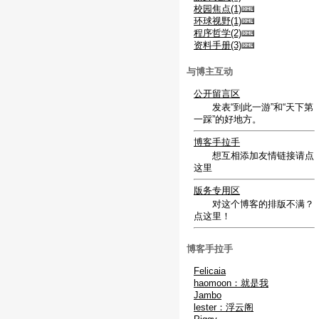
校园焦点(1)
环球视野(1)
程序哲学(2)
资料手册(3)
与博主互动
公开留言区
发表“到此一游”和“天下第
一踩”的好地方。
博客手拉手
想互相添加友情链接请点
这里
版务专用区
对这个博客的排版不满？
点这里！
博客手拉手
Felicaia
haomoon：就是我
Jambo
lester：浮云阁