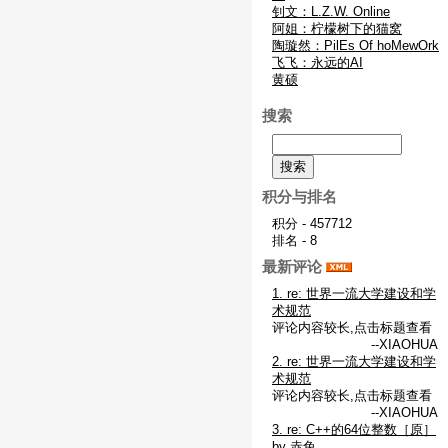
钊文：L.Z.W. Online
阿姐：柠檬树下的猫窝
陶璇然：PilEs Of hoMewOrk
飞飞：永远的AI
黄硕
搜索
积分与排名
积分 - 457712
排名 - 8
最新评论
1. re: 世界一流大学建设和学
术规范
评论内容较长,点击标题查看
--XIAOHUA
2. re: 世界一流大学建设和学
术规范
评论内容较长,点击标题查看
--XIAOHUA
3. re: C++的64位整数［原］
by 赤兔