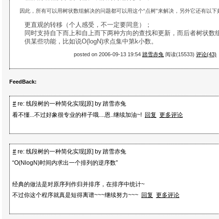
因此，所有可以用树状数组解决的问题都可以用这个“点树”来解决，另外它还有以下
更直观的转移（个人感受，不一定要同意）；
同时支持自下而上和自上而下两种方向的查找和更新，而后者树状数
供某些功能，比如说O(logN)求点集中第k小数。
posted on 2006-09-13 19:54
踏雪赤兔
阅读(15533)
评论(43)
FeedBack:
#
re: 线段树的一种简化实现[原] by 踏雪赤兔
看不懂...不过好象很专业的样子哦....恩..继续加油~!
回复
更多评论
#
re: 线段树的一种简化实现[原] by 踏雪赤兔
“O(NlogN)时间内求出一个排列的逆序数”
经典的做法是对原序列作归并排序，在排序中统计~
不过你这个程序就真是短得离谱~~~继续努力~~~
回复
更多评论