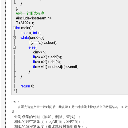
}
};
//
附一个测试程序
#include
<
iostream.h
>
T
<
8192
>
t;
int
main()
{
char
c;
int
n;
while
(cin
>>
c)
{
if
(c
==
'
c
'
) t.clear();
else
{
cin
>>
n;
if
(c
==
'
a
'
) t.add(n);
if
(c
==
'
d
'
) t.del(n);
if
(c
==
'
q
'
) cout
<<
t[n]
<<
endl;
}
}
return
0
;
}
P.S.：
在写完这篇文章一段时间后，我认识了另一种功能上比较类似的数据结构，叫做“
处：
针对点集的处理（添加、删除、查找）；
相似的时空复杂度（logN时间，2N空间）；
相似的编程复杂度（都比线段树简短得多）；