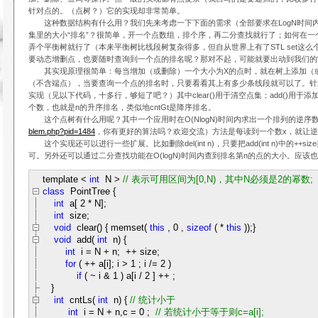
针对点的。（点树？）它的实现却非常简单。
这种数据结构有什么用？我们先来考虑一下下面的需求（全部要求在LogN时间
集里的大小“排名”？很简单，开一个点数组，排个序，再二分查找就行了；如何在一
弄个平衡树就行了（本来平衡树比线段树复杂得多，但自从世界上有了STL set这么
要动态增删点，也要随时查询到一个点的排名呢？那对不起，可能就要出动到我们的“
其实现原理很简单：每当增加（或删除）一个大小为X的点时，就在树上添加（或删除）
（不含端点），当要查询一个点的排名时，只要看看其上有多少条线段就可以了。针
实现（见以下代码，十多行，够短了吧？）其中clear()用于清空点集；add()用于添加
个数，也就是n的升序排名，类似地cntGt是降序排名。
这个点树有什么用呢？其中一个应用时在O(NlogN)时间内求出一个排列的逆序
blem.php?pid=1484
，你有更好的算法吗？欢迎交流）方法是每读到一个数x，就让逆序数+=c
这个实现还可以进行一些扩展。比如删除del(int n)，只要把add(int n)中的++size换成--s
可。另外还可以通过二分查找功能在O(logN)时间内查到排名第n的点的大小。应该
template
<
int
N
>
//
表示可用区间为[0,N)，其中N必须是2的幂数;
class
PointTree
{
int
a[
2
*
N];
int
size;
void
clear()
{ memset(
this
,
0
,
sizeof
(
*
this
));}
void
add(
int
n)
{
int
i
=
N
+
n;
++
size;
for
(
++
a[i]; i
>
1
; i
/=
2
)
if
(
~
i
&
1
) a[i
/
2
]
++
;
}
int
cntLs(
int
n)
{
//
统计小于
int
i
=
N
+
n,c
=
0
;
//
若统计小于等于则c=a[i];