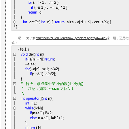
for
(; i
>
1
; i
/=
2
)
if
(i
&
1
) c
+=
a[i
/
2
];
return
c;
}
int
cntGt(
int
n)
{
return
size
-
a[N
+
n]
-
cntLs(n); }
}
;
嗯~~~为了解
http://acm.zju.edu.cn/show_problem.php?pid=2425
这一题，还是把
难：
（接上）
void
del(
int
n)
{
if
(
!
a[n
+=
N])
return
;
--
size;
for
(
--
a[n]; n
>
1
; n
/=
2
)
if
(
~
n
&
1
)
--
a[n
/
2
];
}
/*
解决：求点集中第i小的数(由0数起)
* 注意：如果i>=size 返回N-1
*/
int
operator
[](
int
n)
{
int
i
=
1
;
while
(i
<
N)
{
if
(n
<
a[i]) i
*=
2
;
else
n
-=
a[i], i
=
i
*
2
+
1
;
}
return
i
-
N;