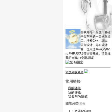
自我介绍：百度厂基础
平台车间的一名挨踢民
工。擅长C++、算法、
语言设计、分布式计
算，也用过Java,Pytho
n, PHP,JS/AS等语言开发。请关注
我的twitter
(
免翻墙版
)
添加到收藏夹
常用链接
我的随笔
我的评论
我参与的随笔
随笔分类
(300)
ＩＴ资讯(24)