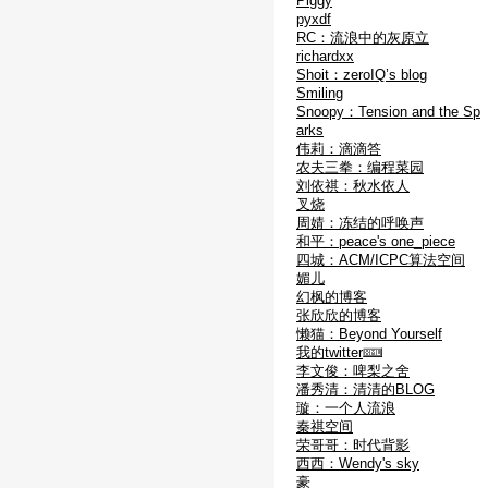
Piggy
pyxdf
RC：流浪中的灰原立
richardxx
Shoit：zeroIQ’s blog
Smiling
Snoopy：Tension and the Sp
arks
伟莉：滴滴答
农夫三拳：编程菜园
刘依祺：秋水依人
叉烧
周婧：冻结的呼唤声
和平：peace's one_piece
四城：ACM/ICPC算法空间
媚儿
幻枫的博客
张欣欣的博客
懒猫：Beyond Yourself
我的twitter
李文俊：啤梨之舍
潘秀清：清清的BLOG
璇：一个人流浪
秦祺空间
荣哥哥：时代背影
西西：Wendy's sky
豪