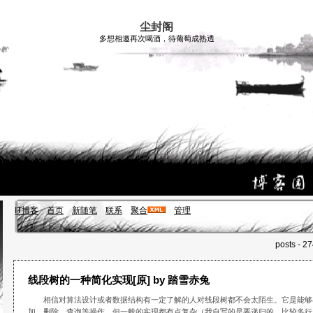
尘封阁
多想相邀再次喝酒，待葡萄成熟透
IT博客
首页
新随笔
联系
聚合
管理
posts - 2
线段树的一种简化实现[原] by 踏雪赤兔
相信对算法设计或者数据结构有一定了解的人对线段树都不会太陌生。它是能够在log
加、删除、查询等操作。但一般的实现都有点复杂（我自写的是要递归的，比较多行