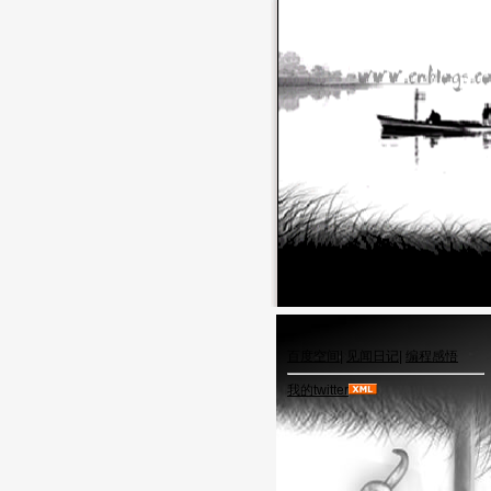
百度空间
|
见闻日记
|
编程感悟
我的twitter