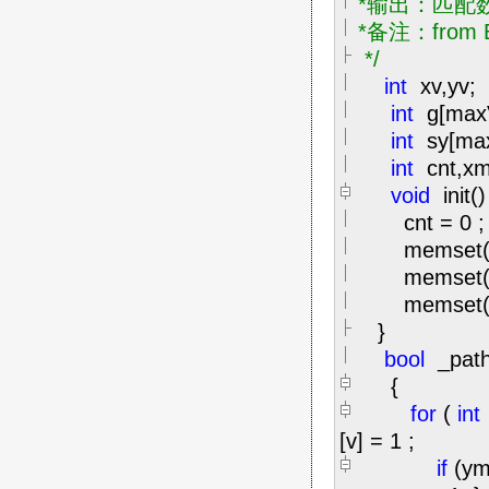
*输出：匹配数c
*备注：from B
*/
int
xv,yv
int
g[max
int
sy[m
int
cnt,x
void
init()
cnt
=
0
;
memset(
memset(
memset(
}
bool
_path
{
for
(
int
[v]
=
1
;
if
(ym