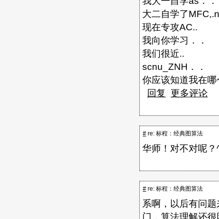
我大一自学as．．
大二自学了MFC,.net
现在专攻AC..
我向你学习．．
我们很近..
scnu_ZNH．．
你应该知道我在哪
回复
更多评论
#
re: 标程：经典图算法
华师！对不对呢？^
#
re: 标程：经典图算法
系啊，以后有问题
门，算法理解还很