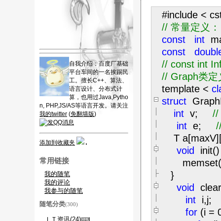
#include
<
cs
//
常量定义：
const
int
m
const
doubl
//
const int 
自我介绍：百度厂基础
平台车间的一名挨踢民
//
Graph类
工。擅长C++、算法、
template
<
cl
语言设计、分布式计
算，也用过Java,Pytho
struct
GraphM
n, PHP,JS/AS等语言开发。请关注
int
v;
//
我的twitter
(
免翻墙版
)
int
e;
/
T a[maxV]
添加到收藏夹
void
init()
常用链接
memset(
}
我的随笔
我的评论
void
clear
我参与的随笔
int
i,j;
随笔分类
(300)
for
(i
=
ＩＴ资讯(24)