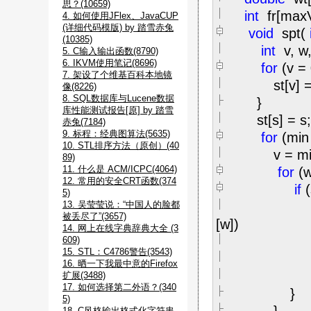
思？(10659)
int
fr[ma
4. 如何使用JFlex、JavaCUP
(详细代码模版) by 踏雪赤兔
void
spt(
(10385)
int
v, w,
5. C输入输出函数(8790)
6. IKVM使用笔记(8696)
for
(v
=
7. 架设了个维基百科本地镜
st[v]
=
像(8226)
8. SQL数据库与Lucene数据
}
库性能测试报告[原] by 踏雪
st[s]
=
s
赤兔(7184)
9. 标程：经典图算法(5635)
for
(min
10. STL排序方法（原创）(40
v
=
mi
89)
11. 什么是 ACM/ICPC(4064)
for
(
12. 常用的安全CRT函数(374
if
5)
13. 吴莹莹说：“中国人的脸都
被丢尽了”(3657)
[w])
14. 网上在线字典辞典大全 (3
wt[
609)
15. STL：C4786警告(3543)
16. 晒一下我最中意的Firefox
mi
扩展(3488)
17. 如何选择第二外语？(340
}
5)
18. C风格输出格式化字符串