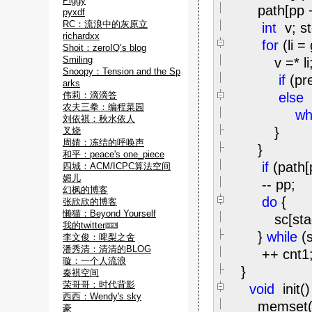
Piggy
path[pp
pyxdf
RC：流浪中的灰原立
int
v; st
richardxx
for
(li
=
Shoit：zeroIQ’s blog
Smiling
v
=*
li
Snoopy：Tension and the Sp
if
(pr
arks
伟莉：滴滴答
else
农夫三拳：编程菜园
wh
刘依祺：秋水依人
}
叉烧
周婧：冻结的呼唤声
}
和平：peace's one_piece
if
(path[
四城：ACM/ICPC算法空间
媚儿
--
pp;
幻枫的博客
do
{
张欣欣的博客
懒猫：Beyond Yourself
sc[stac
我的twitter
}
while
(
李文俊：啤梨之舍
潘秀清：清清的BLOG
++
cnt1
璇：一个人流浪
}
秦祺空间
荣哥哥：时代背影
void
init()
西西：Wendy's sky
memset(p
豪