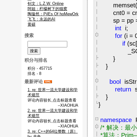
钊文：L.Z.W. Online
memset(s
阿姐：柠檬树下的猫窝
cnt0
=
c
陶璇然：PilEs Of hoMewOrk
飞飞：永远的AI
sp
=
pp
黄硕
int
i;
for
(i
=
搜索
if
(sc[
_SCdfs
}
积分与排名
}
积分 - 457715
排名 - 8
bool
isSt
最新评论
return
s
1. re: 世界一流大学建设和学
术规范
}
评论内容较长,点击标题查看
}
--XIAOHUA
2. re: 世界一流大学建设和学
术规范
namespace
评论内容较长,点击标题查看
--XIAOHUA
/*
解决：最小
3. re: C++的64位整数［原］
*算法：Prim—
by 赤兔