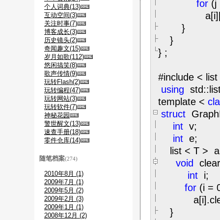
for
(j
个人词典(13)
a[i][j
互动空间(3)
关注时事(7)
}
博客成长(3)
}
历史镜头(2)
奇闻趣文(15)
}
;
岁月如歌(112)
悠闲搞笑(8)
歌声传情(9)
#include
<
list
玩转Flash(2)
using
std::lis
玩转编程(47)
玩转网站(3)
template
<
cl
玩转软件(7)
struct
GraphL
神秘花园
警世醒文(13)
int
v;
速查手册(18)
int
e;
零件仓库(14)
list
<
T
>
a
随笔档案
(274)
void
clear
2010年8月 (1)
int
i;
2009年7月 (1)
for
(i
=
2009年5月 (2)
a[i].clea
2009年2月 (3)
2009年1月 (1)
}
2008年12月 (2)