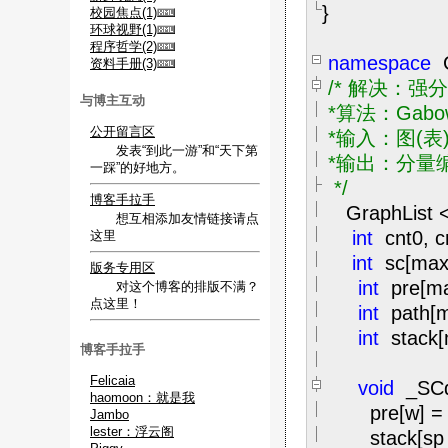
}
校园焦点(1)
环球视野(1)
程序哲学(2)
namespace
资料手册(3)
/*
解决：强分
与博主互动
*算法：Gabo
公开留言区
*输入：图(表
发表“到此一游”和“天下第
*输出：分量编号
一踩”的好地方。
*/
博客手拉手
GraphList
想互相添加友情链接请点
int
cnt0, c
这里
int
sc[max
版务专用区
int
pre[
对这个博客的排版不满？
点这里！
int
path[m
int
stack[
博客手拉手
Felicaia
void
_SCd
haomoon：就是我
pre[w]
=
Jambo
lester：浮云阁
stack[sp