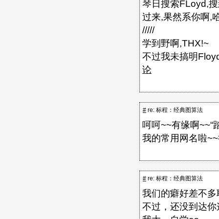
琴日搜索FLoyd,
过来,果然系你啊,
/////
学到野啊,THX!~
不过我未搞明Flo
论
#
re: 标程：经典图算法
呵呵~~有缘啊~~
我的常用网名啦~
#
re: 标程：经典图算法
我们的癖好差不多
不过，还没到达你