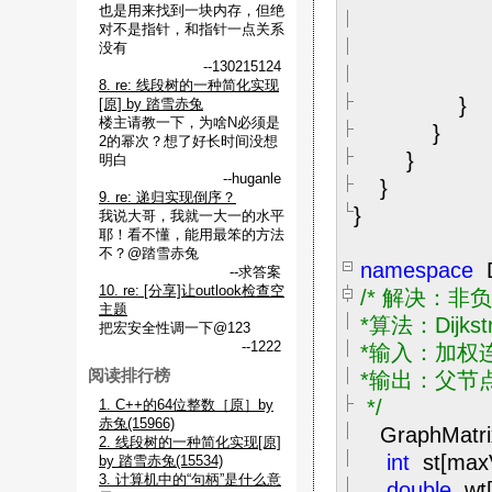
也是用来找到一块内存，但绝
wt[
对不是指针，和指针一点关系
没有
--130215124
mi
8. re: 线段树的一种简化实现
}
[原] by 踏雪赤兔
楼主请教一下，为啥N必须是
}
2的幂次？想了好长时间没想
}
明白
--huganle
}
9. re: 递归实现倒序？
}
我说大哥，我就一大一的水平
耶！看不懂，能用最笨的方法
不？@踏雪赤兔
namespace
D
--求答案
10. re: [分享]让outlook检查空
/*
解决：非负
主题
*算法：Dijkst
把宏安全性调一下@123
--1222
*输入：加权连
阅读排行榜
*输出：父节点s
*/
1. C++的64位整数［原］by
赤兔(15966)
GraphMatri
2. 线段树的一种简化实现[原]
int
st[ma
by 踏雪赤兔(15534)
3. 计算机中的“句柄”是什么意
double
wt