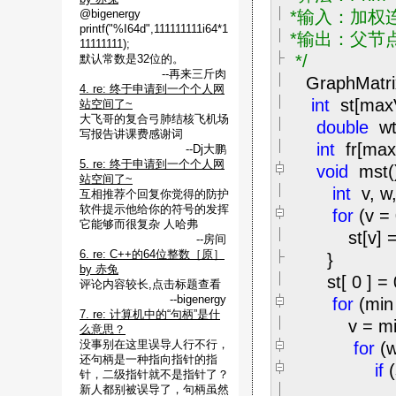
@bigenergy
*输入：加权连
printf("%I64d",111111111i64*1
*输出：父节点s
11111111);
*/
默认常数是32位的。
--再来三斤肉
GraphMatri
4. re: 终于申请到一个个人网
int
st[ma
站空间了~
大飞哥的复合弓肺结核飞机场
double
wt
写报告讲课费感谢词
int
fr[ma
--Dj大鹏
5. re: 终于申请到一个个人网
void
mst(
站空间了~
int
v, w,
互相推荐个回复你觉得的防护
软件提示他给你的符号的发挥
for
(v
=
它能够而很复杂 人哈弗
st[v]
=
--房间
6. re: C++的64位整数［原］
}
by 赤兔
st[
0
]
=
评论内容较长,点击标题查看
--bigenergy
for
(min
7. re: 计算机中的“句柄”是什
v
=
mi
么意思？
没事别在这里误导人行不行，
for
(
还句柄是一种指向指针的指
if
针，二级指针就不是指针了？
新人都别被误导了，句柄虽然