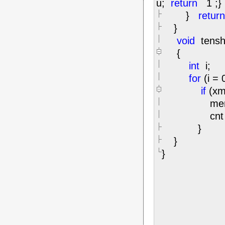
u;
return
1
;}
}
return
}
void
tensh
{
int
i;
for
(i
=
if
(xm
memset
cnt
}
}
}