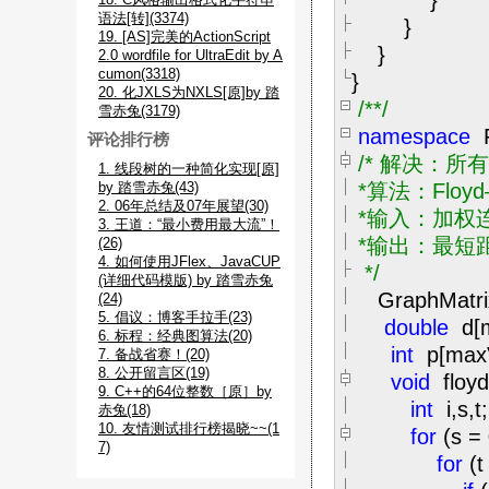
}
语法[转](3374)
}
19. [AS]完美的ActionScript
}
2.0 wordfile for UltraEdit by A
cumon(3318)
}
20. 化JXLS为NXLS[原]by 踏
/**/
雪赤兔(3179)
namespace
评论排行榜
/*
解决：所有
1. 线段树的一种简化实现[原]
by 踏雪赤兔(43)
*算法：Floyd
2. 06年总结及07年展望(30)
*输入：加权连
3. 王道：“最小费用最大流”！
*输出：最短距离
(26)
4. 如何使用JFlex、JavaCUP
*/
(详细代码模版) by 踏雪赤兔
GraphMatri
(24)
5. 倡议：博客手拉手(23)
double
d[
6. 标程：经典图算法(20)
int
p[ma
7. 备战省赛！(20)
8. 公开留言区(19)
void
floyd
9. C++的64位整数［原］by
int
i,s,t;
赤兔(18)
10. 友情测试排行榜揭晓~~(1
for
(s
=
7)
for
(t