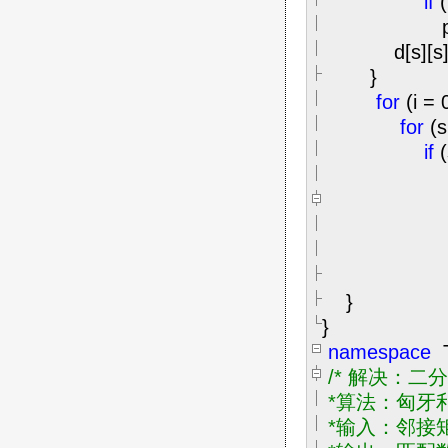
if
(
p[s][
d[s][s
}
for
(i
=
for
(s
if
d[s
p[s
}
}
namespace
/*
解决：二分
*算法：匈牙利匹配(
*输入：邻接