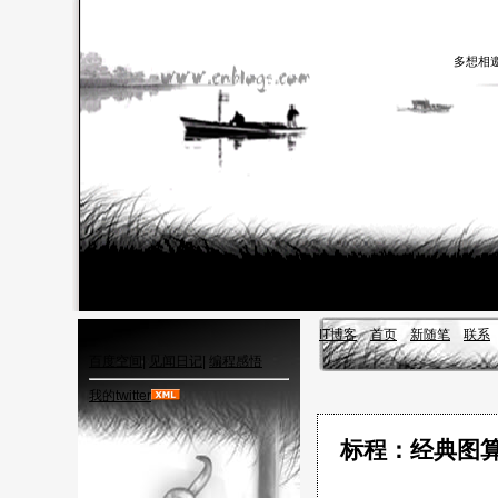
多想相
IT博客
首页
新随笔
联系
百度空间
|
见闻日记
|
编程感悟
我的twitter
标程：经典图