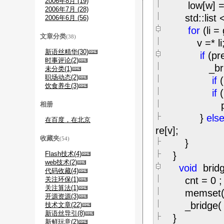
2006年8月 (19)
low[w]
2006年7月 (28)
std::list
2006年6月 (56)
for
(li
=
文章分类
(38)
v
=*
li
新语丝精华(30)
if
(pr
时事评论(2)
_bridge
未分类(1)
职场动态(2)
if
饮食养生(3)
if
print
相册
}
els
在百度，在北京
re[v];
收藏夹
(54)
}
Flash技术(4)
}
web技术(2)
void
bridg
代码收藏(4)
cnt
=
0
;
关注环保(1)
关注算法(1)
memset(p
开源资源(3)
_bridge(
技术文章(22)
新语丝导引(8)
}
新鲜玩意(2)