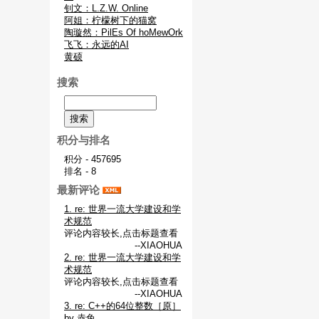
钊文：L.Z.W. Online
阿姐：柠檬树下的猫窝
陶璇然：PilEs Of hoMewOrk
飞飞：永远的AI
黄硕
搜索
积分与排名
积分 - 457695
排名 - 8
最新评论
1. re: 世界一流大学建设和学
术规范
评论内容较长,点击标题查看
--XIAOHUA
2. re: 世界一流大学建设和学
术规范
评论内容较长,点击标题查看
--XIAOHUA
3. re: C++的64位整数［原］
by 赤兔