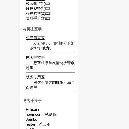
校园焦点(1)
环球视野(1)
程序哲学(2)
资料手册(3)
与博主互动
公开留言区
发表“到此一游”和“天下第
一踩”的好地方。
博客手拉手
想互相添加友情链接请点
这里
版务专用区
对这个博客的排版不满？
点这里！
博客手拉手
Felicaia
haomoon：就是我
Jambo
lester：浮云阁