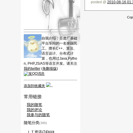
posted @
2010-08-16 01:
Cop
自我介绍：百度厂基础
平台车间的一名挨踢民
工。擅长C++、算法、
语言设计、分布式计
算，也用过Java,Pytho
n, PHP,JS/AS等语言开发。请关注
我的twitter
(
免翻墙版
)
添加到收藏夹
常用链接
我的随笔
我的评论
我参与的随笔
随笔分类
(300)
ＩＴ资讯(24)