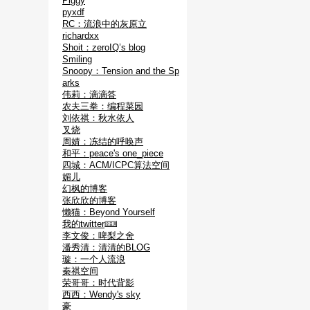
Piggy
pyxdf
RC：流浪中的灰原立
richardxx
Shoit：zeroIQ’s blog
Smiling
Snoopy：Tension and the Sp
arks
伟莉：滴滴答
农夫三拳：编程菜园
刘依祺：秋水依人
叉烧
周婧：冻结的呼唤声
和平：peace's one_piece
四城：ACM/ICPC算法空间
媚儿
幻枫的博客
张欣欣的博客
懒猫：Beyond Yourself
我的twitter
李文俊：啤梨之舍
潘秀清：清清的BLOG
璇：一个人流浪
秦祺空间
荣哥哥：时代背影
西西：Wendy's sky
豪