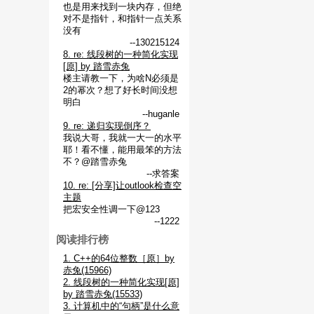
也是用来找到一块内存，但绝
对不是指针，和指针一点关系
没有
--130215124
8. re: 线段树的一种简化实现
[原] by 踏雪赤兔
楼主请教一下，为啥N必须是
2的幂次？想了好长时间没想
明白
--huganle
9. re: 递归实现倒序？
我说大哥，我就一大一的水平
耶！看不懂，能用最笨的方法
不？@踏雪赤兔
--求答案
10. re: [分享]让outlook检查空
主题
把宏安全性调一下@123
--1222
阅读排行榜
1. C++的64位整数［原］by
赤兔(15966)
2. 线段树的一种简化实现[原]
by 踏雪赤兔(15533)
3. 计算机中的“句柄”是什么意