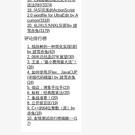
语法[转](3374)
19. [AS]完美的ActionScript
2.0 wordfile for UltraEdit by A
cumon(3318)
20. 化JXLS为NXLS[原]by 踏
雪赤兔(3179)
评论排行榜
1. 线段树的一种简化实现[原]
by 踏雪赤兔(43)
2. 06年总结及07年展望(30)
3. 王道：“最小费用最大流”！
(26)
4. 如何使用JFlex、JavaCUP
(详细代码模版) by 踏雪赤兔
(24)
5. 倡议：博客手拉手(23)
6. 标程：经典图算法(20)
7. 备战省赛！(20)
8. 公开留言区(19)
9. C++的64位整数［原］by
赤兔(18)
10. 友情测试排行榜揭晓~~(1
7)