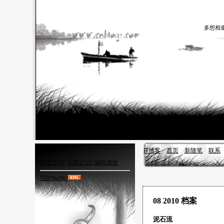
多想相
IT博客
首页
新随笔
联系
百度空间
|
见闻日记
|
编程感悟
我的twitter
08 2010 档案
泥石流