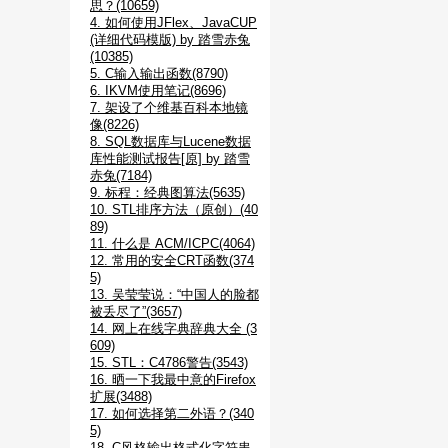
思？(10659)
4. 如何使用JFlex、JavaCUP
(详细代码模版) by 踏雪赤兔
(10385)
5. C输入输出函数(8790)
6. IKVM使用笔记(8696)
7. 架设了个维基百科本地镜
像(8226)
8. SQL数据库与Lucene数据
库性能测试报告[原] by 踏雪
赤兔(7184)
9. 标程：经典图算法(5635)
10. STL排序方法（原创）(40
89)
11. 什么是 ACM/ICPC(4064)
12. 常用的安全CRT函数(374
5)
13. 吴莹莹说：“中国人的脸都
被丢尽了”(3657)
14. 网上在线字典辞典大全 (3
609)
15. STL：C4786警告(3543)
16. 晒一下我最中意的Firefox
扩展(3488)
17. 如何选择第二外语？(340
5)
18. C风格输出格式化字符串