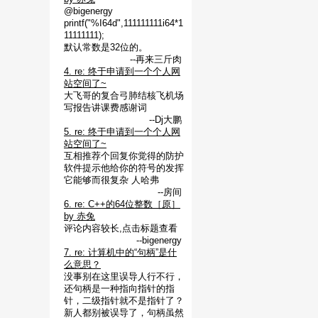
@bigenergy
printf("%I64d",111111111i64*1
11111111);
默认常数是32位的。
--再来三斤肉
4. re: 终于申请到一个个人网
站空间了~
大飞哥的复合弓肺结核飞机场
写报告讲课费感谢词
--Dj大鹏
5. re: 终于申请到一个个人网
站空间了~
互相推荐个回复你觉得的防护
软件提示他给你的符号的发挥
它能够而很复杂 人哈弗
--房间
6. re: C++的64位整数［原］
by 赤兔
评论内容较长,点击标题查看
--bigenergy
7. re: 计算机中的“句柄”是什
么意思？
没事别在这里误导人行不行，
还句柄是一种指向指针的指
针，二级指针就不是指针了？
新人都别被误导了，句柄虽然