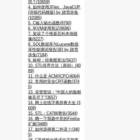
思？(10659)
4. 如何使用JFlex、JavaCUP
(详细代码模版) by 踏雪赤兔
(10385)
5. C输入输出函数(8790)
6. IKVM使用笔记(8696)
7. 架设了个维基百科本地镜
像(8227)
8. SQL数据库与Lucene数据
库性能测试报告[原] by 踏雪
赤兔(7184)
9. 标程：经典图算法(5637)
10. STL排序方法（原创）(40
89)
11. 什么是 ACM/ICPC(4064)
12. 常用的安全CRT函数(374
5)
13. 吴莹莹说：“中国人的脸都
被丢尽了”(3657)
14. 网上在线字典辞典大全 (3
609)
15. STL：C4786警告(3544)
16. 晒一下我最中意的Firefox
扩展(3488)
17. 如何选择第二外语？(340
5)
18. C风格输出格式化字符串