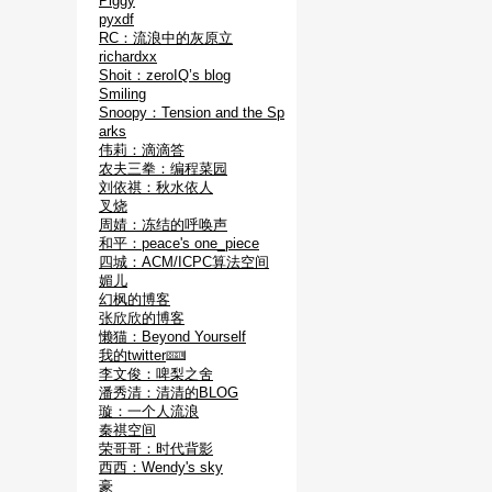
Piggy
pyxdf
RC：流浪中的灰原立
richardxx
Shoit：zeroIQ’s blog
Smiling
Snoopy：Tension and the Sp
arks
伟莉：滴滴答
农夫三拳：编程菜园
刘依祺：秋水依人
叉烧
周婧：冻结的呼唤声
和平：peace's one_piece
四城：ACM/ICPC算法空间
媚儿
幻枫的博客
张欣欣的博客
懒猫：Beyond Yourself
我的twitter
李文俊：啤梨之舍
潘秀清：清清的BLOG
璇：一个人流浪
秦祺空间
荣哥哥：时代背影
西西：Wendy's sky
豪