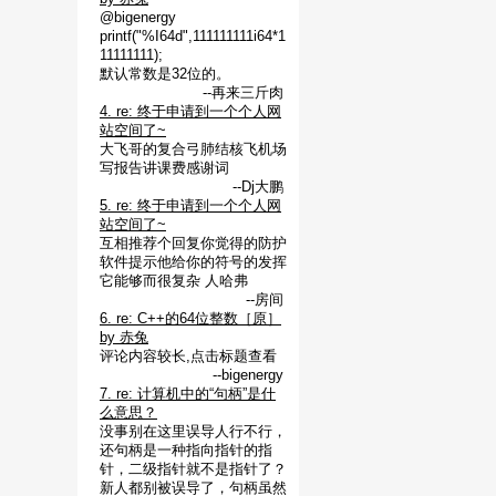
@bigenergy
printf("%I64d",111111111i64*1
11111111);
默认常数是32位的。
--再来三斤肉
4. re: 终于申请到一个个人网
站空间了~
大飞哥的复合弓肺结核飞机场
写报告讲课费感谢词
--Dj大鹏
5. re: 终于申请到一个个人网
站空间了~
互相推荐个回复你觉得的防护
软件提示他给你的符号的发挥
它能够而很复杂 人哈弗
--房间
6. re: C++的64位整数［原］
by 赤兔
评论内容较长,点击标题查看
--bigenergy
7. re: 计算机中的“句柄”是什
么意思？
没事别在这里误导人行不行，
还句柄是一种指向指针的指
针，二级指针就不是指针了？
新人都别被误导了，句柄虽然