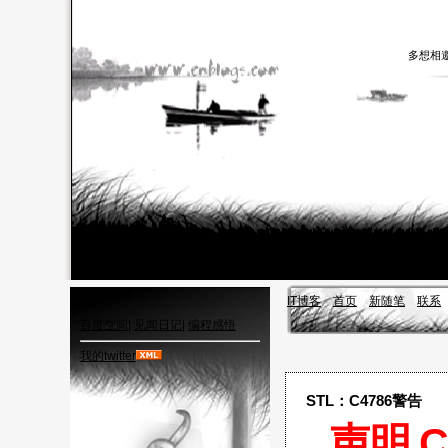
多想相
IT博客
首页
新随笔
联系
百度空间
|
见闻日记
|
编程感悟
我的twitter
STL：C4786警告
声明
C