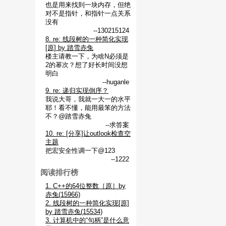
也是用来找到一块内存，但绝
对不是指针，和指针一点关系
没有
--130215124
8. re: 线段树的一种简化实现
[原] by 踏雪赤兔
楼主请教一下，为啥N必须是
2的幂次？想了好长时间没想
明白
--huganle
9. re: 递归实现倒序？
我说大哥，我就一大一的水平
耶！看不懂，能用最笨的方法
不？@踏雪赤兔
--求答案
10. re: [分享]让outlook检查空
主题
把宏安全性调一下@123
--1222
阅读排行榜
1. C++的64位整数［原］by
赤兔(15966)
2. 线段树的一种简化实现[原]
by 踏雪赤兔(15534)
3. 计算机中的“句柄”是什么意