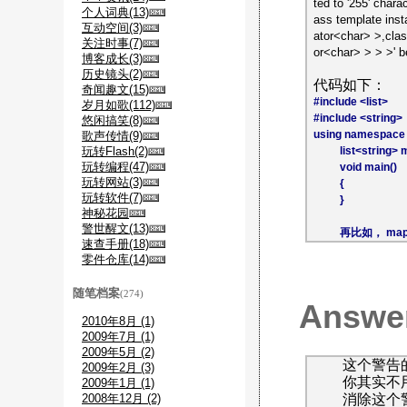
ted to '255' chara
个人词典(13)
ass template insta
互动空间(3)
ator<char> >,class
关注时事(7)
or<char> > > >' b
博客成长(3)
历史镜头(2)
代码如下：
奇闻趣文(15)
#include <list>
岁月如歌(112)
#include <string>
悠闲搞笑(8)
using namespace 
歌声传情(9)
list<string> 
玩转Flash(2)
玩转编程(47)
void main()
玩转网站(3)
{
玩转软件(7)
}
神秘花园
警世醒文(13)
再比如，
map
速查手册(18)
零件仓库(14)
随笔档案
(274)
Answe
2010年8月 (1)
2009年7月 (1)
2009年5月 (2)
这个警告
2009年2月 (3)
你其实不
2009年1月 (1)
2008年12月 (2)
消除这个