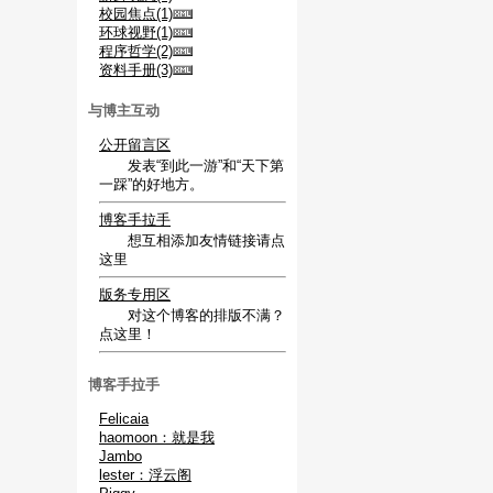
校园焦点(1)
环球视野(1)
程序哲学(2)
资料手册(3)
与博主互动
公开留言区
发表“到此一游”和“天下第
一踩”的好地方。
博客手拉手
想互相添加友情链接请点
这里
版务专用区
对这个博客的排版不满？
点这里！
博客手拉手
Felicaia
haomoon：就是我
Jambo
lester：浮云阁