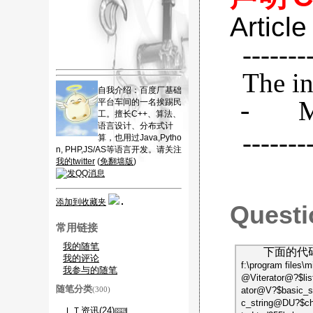
Articl
-------
The in
自我介绍：百度厂基础
M
平台车间的一名挨踢民
-
工。擅长C++、算法、
语言设计、分布式计
-------
算，也用过Java,Pytho
n, PHP,JS/AS等语言开发。请关注
我的twitter
(
免翻墙版
)
添加到收藏夹
Questi
常用链接
我的随笔
下面的代
我的评论
f:\program files\m
我参与的随笔
@Viterator@?$l
随笔分类
ator@V?$basic
(300)
c_string@DU?$c
ＩＴ资讯(24)