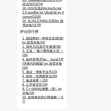
语法[转](3374)
19. [AS]完美的ActionScript
2.0 wordfile for UltraEdit by A
cumon(3318)
20. 化JXLS为NXLS[原]by 踏
雪赤兔(3179)
评论排行榜
1. 线段树的一种简化实现[原]
by 踏雪赤兔(43)
2. 06年总结及07年展望(30)
3. 王道：“最小费用最大流”！
(26)
4. 如何使用JFlex、JavaCUP
(详细代码模版) by 踏雪赤兔
(24)
5. 倡议：博客手拉手(23)
6. 标程：经典图算法(20)
7. 备战省赛！(20)
8. 公开留言区(19)
9. C++的64位整数［原］by
赤兔(18)
10. 友情测试排行榜揭晓~~(1
7)