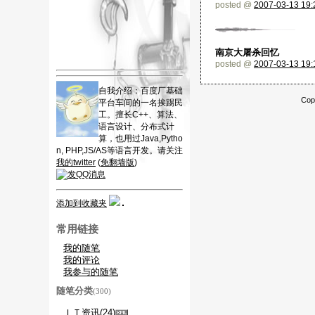
posted @
2007-03-13 19:
南京大屠杀回忆
posted @
2007-03-13 19:
自我介绍：百度厂基础
Cop
平台车间的一名挨踢民
工。擅长C++、算法、
语言设计、分布式计
算，也用过Java,Pytho
n, PHP,JS/AS等语言开发。请关注
我的twitter
(
免翻墙版
)
添加到收藏夹
常用链接
我的随笔
我的评论
我参与的随笔
随笔分类
(300)
ＩＴ资讯(24)