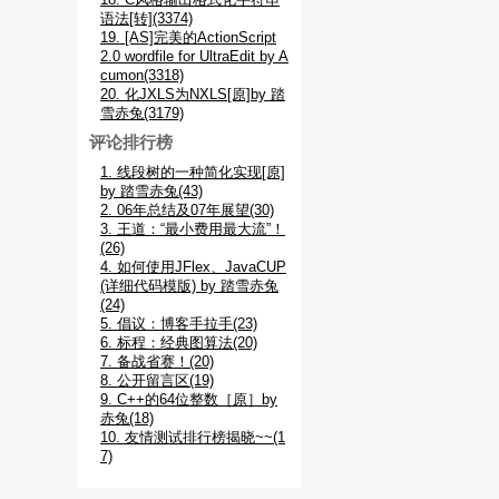
语法[转](3374)
19. [AS]完美的ActionScript
2.0 wordfile for UltraEdit by A
cumon(3318)
20. 化JXLS为NXLS[原]by 踏
雪赤兔(3179)
评论排行榜
1. 线段树的一种简化实现[原]
by 踏雪赤兔(43)
2. 06年总结及07年展望(30)
3. 王道：“最小费用最大流”！
(26)
4. 如何使用JFlex、JavaCUP
(详细代码模版) by 踏雪赤兔
(24)
5. 倡议：博客手拉手(23)
6. 标程：经典图算法(20)
7. 备战省赛！(20)
8. 公开留言区(19)
9. C++的64位整数［原］by
赤兔(18)
10. 友情测试排行榜揭晓~~(1
7)