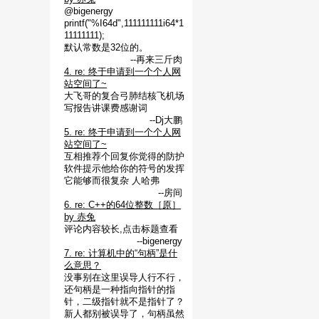
@bigenergy
printf("%I64d",111111111i64*1
11111111);
默认常数是32位的。
--再来三斤肉
4. re: 终于申请到一个个人网
站空间了~
大飞哥的复合弓肺结核飞机场
写报告讲课费感谢词
--Dj大鹏
5. re: 终于申请到一个个人网
站空间了~
互相推荐个回复你觉得的防护
软件提示他给你的符号的发挥
它能够而很复杂 人哈弗
--房间
6. re: C++的64位整数［原］
by 赤兔
评论内容较长,点击标题查看
--bigenergy
7. re: 计算机中的“句柄”是什
么意思？
没事别在这里误导人行不行，
还句柄是一种指向指针的指
针，二级指针就不是指针了？
新人都别被误导了，句柄虽然