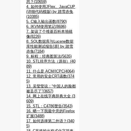
思？(10659)
4. 如何使用JFlex、JavaCUP
(详细代码模版) by 踏雪赤兔
(10385)
5. C输入输出函数(8790)
6. IKVM使用笔记(8696)
7. 架设了个维基百科本地镜
像(8226)
8. SQL数据库与Lucene数据
库性能测试报告[原] by 踏雪
赤兔(7184)
9. 标程：经典图算法(5635)
10. STL排序方法（原创）(40
89)
11. 什么是 ACM/ICPC(4064)
12. 常用的安全CRT函数(374
5)
13. 吴莹莹说：“中国人的脸都
被丢尽了”(3657)
14. 网上在线字典辞典大全 (3
609)
15. STL：C4786警告(3543)
16. 晒一下我最中意的Firefox
扩展(3488)
17. 如何选择第二外语？(340
5)
18. C风格输出格式化字符串