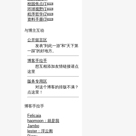
校园焦点(1)
环球视野(1)
程序哲学(2)
资料手册(3)
与博主互动
公开留言区
发表“到此一游”和“天下第
一踩”的好地方。
博客手拉手
想互相添加友情链接请点
这里
版务专用区
对这个博客的排版不满？
点这里！
博客手拉手
Felicaia
haomoon：就是我
Jambo
lester：浮云阁