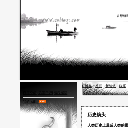
多想相
IT博客
首页
新随笔
联系
百度空间
|
见闻日记
|
编程感悟
我的twitter
历史镜头
人类历史上最反人类的