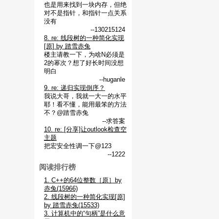
也是用来找到一块内存，但绝
对不是指针，和指针一点关系
没有
--130215124
8. re: 线段树的一种简化实现
[原] by 踏雪赤兔
楼主请教一下，为啥N必须是
2的幂次？想了好长时间没想
明白
--huganle
9. re: 递归实现倒序？
我说大哥，我就一大一的水平
耶！看不懂，能用最笨的方法
不？@踏雪赤兔
--求答案
10. re: [分享]让outlook检查空
主题
把宏安全性调一下@123
--1222
阅读排行榜
1. C++的64位整数［原］by
赤兔(15966)
2. 线段树的一种简化实现[原]
by 踏雪赤兔(15533)
3. 计算机中的“句柄”是什么意