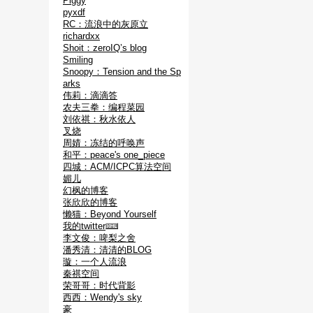
Piggy
pyxdf
RC：流浪中的灰原立
richardxx
Shoit：zeroIQ’s blog
Smiling
Snoopy：Tension and the Sp
arks
伟莉：滴滴答
农夫三拳：编程菜园
刘依祺：秋水依人
叉烧
周婧：冻结的呼唤声
和平：peace's one_piece
四城：ACM/ICPC算法空间
媚儿
幻枫的博客
张欣欣的博客
懒猫：Beyond Yourself
我的twitter
李文俊：啤梨之舍
潘秀清：清清的BLOG
璇：一个人流浪
秦祺空间
荣哥哥：时代背影
西西：Wendy's sky
豪