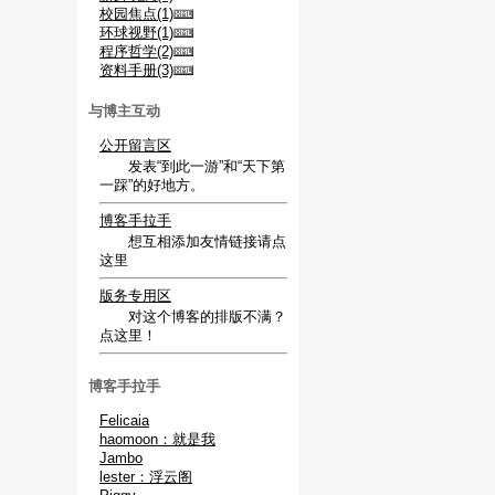
校园焦点(1)
环球视野(1)
程序哲学(2)
资料手册(3)
与博主互动
公开留言区
发表“到此一游”和“天下第
一踩”的好地方。
博客手拉手
想互相添加友情链接请点
这里
版务专用区
对这个博客的排版不满？
点这里！
博客手拉手
Felicaia
haomoon：就是我
Jambo
lester：浮云阁