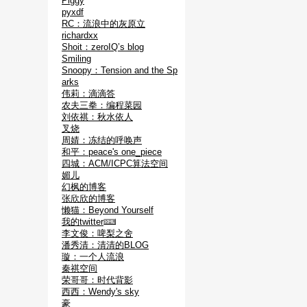
Piggy
pyxdf
RC：流浪中的灰原立
richardxx
Shoit：zeroIQ’s blog
Smiling
Snoopy：Tension and the Sp
arks
伟莉：滴滴答
农夫三拳：编程菜园
刘依祺：秋水依人
叉烧
周婧：冻结的呼唤声
和平：peace's one_piece
四城：ACM/ICPC算法空间
媚儿
幻枫的博客
张欣欣的博客
懒猫：Beyond Yourself
我的twitter
李文俊：啤梨之舍
潘秀清：清清的BLOG
璇：一个人流浪
秦祺空间
荣哥哥：时代背影
西西：Wendy's sky
豪