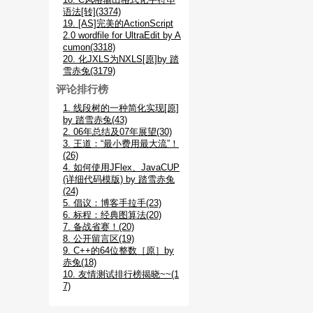
语法[转](3374)
19. [AS]完美的ActionScript
2.0 wordfile for UltraEdit by A
cumon(3318)
20. 化JXLS为NXLS[原]by 踏
雪赤兔(3179)
评论排行榜
1. 线段树的一种简化实现[原]
by 踏雪赤兔(43)
2. 06年总结及07年展望(30)
3. 王道：“最小费用最大流”！
(26)
4. 如何使用JFlex、JavaCUP
(详细代码模版) by 踏雪赤兔
(24)
5. 倡议：博客手拉手(23)
6. 标程：经典图算法(20)
7. 备战省赛！(20)
8. 公开留言区(19)
9. C++的64位整数［原］by
赤兔(18)
10. 友情测试排行榜揭晓~~(1
7)