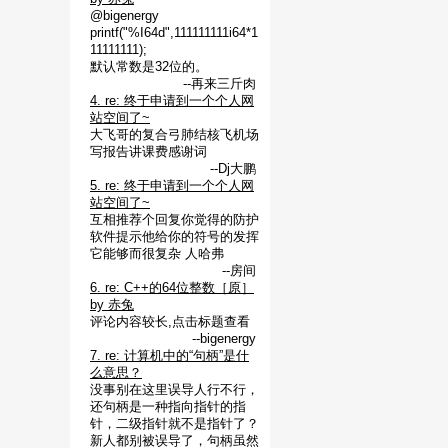
@bigenergy
printf("%I64d",111111111i64*1
11111111);
默认常数是32位的。
--再来三斤肉
4. re: 终于申请到一个个人网
站空间了~
大飞哥的复合弓肺结核飞机场
写报告讲课费感谢词
--Dj大鹏
5. re: 终于申请到一个个人网
站空间了~
互相推荐个回复你觉得的防护
软件提示他给你的符号的发挥
它能够而很复杂 人哈弗
--房间
6. re: C++的64位整数［原］
by 赤兔
评论内容较长,点击标题查看
--bigenergy
7. re: 计算机中的“句柄”是什
么意思？
没事别在这里误导人行不行，
还句柄是一种指向指针的指
针，二级指针就不是指针了？
新人都别被误导了，句柄虽然