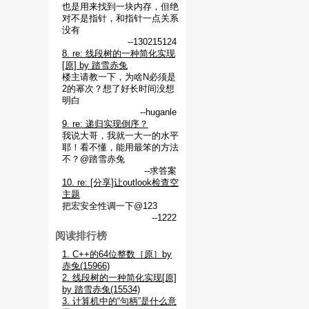
也是用来找到一块内存，但绝
对不是指针，和指针一点关系
没有
--130215124
8. re: 线段树的一种简化实现
[原] by 踏雪赤兔
楼主请教一下，为啥N必须是
2的幂次？想了好长时间没想
明白
--huganle
9. re: 递归实现倒序？
我说大哥，我就一大一的水平
耶！看不懂，能用最笨的方法
不？@踏雪赤兔
--求答案
10. re: [分享]让outlook检查空
主题
把宏安全性调一下@123
--1222
阅读排行榜
1. C++的64位整数［原］by
赤兔(15966)
2. 线段树的一种简化实现[原]
by 踏雪赤兔(15534)
3. 计算机中的“句柄”是什么意