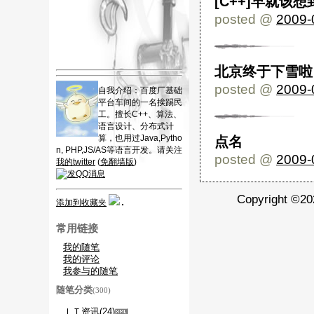
[C++]早就该
posted @
2009-
北京终于下雪啦
posted @
2009-
自我介绍：百度厂基础
平台车间的一名挨踢民
工。擅长C++、算法、
语言设计、分布式计
算，也用过Java,Pytho
点名
n, PHP,JS/AS等语言开发。请关注
posted @
2009-
我的twitter
(
免翻墙版
)
Copyright ©
添加到收藏夹
常用链接
我的随笔
我的评论
我参与的随笔
随笔分类
(300)
ＩＴ资讯(24)