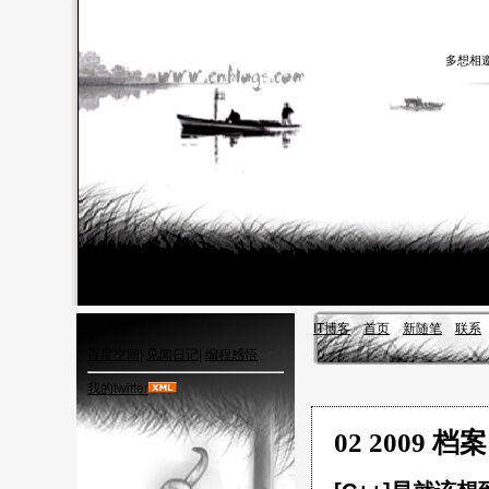
多想相
IT博客
首页
新随笔
联系
百度空间
|
见闻日记
|
编程感悟
我的twitter
02 2009 档案