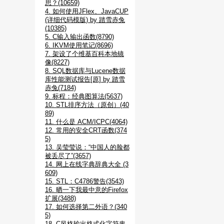
思？(10659)
4. 如何使用JFlex、JavaCUP
(详细代码模版) by 踏雪赤兔
(10385)
5. C输入输出函数(8790)
6. IKVM使用笔记(8696)
7. 架设了个维基百科本地镜
像(8227)
8. SQL数据库与Lucene数据
库性能测试报告[原] by 踏雪
赤兔(7184)
9. 标程：经典图算法(5637)
10. STL排序方法（原创）(40
89)
11. 什么是 ACM/ICPC(4064)
12. 常用的安全CRT函数(374
5)
13. 吴莹莹说：“中国人的脸都
被丢尽了”(3657)
14. 网上在线字典辞典大全 (3
609)
15. STL：C4786警告(3543)
16. 晒一下我最中意的Firefox
扩展(3488)
17. 如何选择第二外语？(340
5)
18. C风格输出格式化字符串