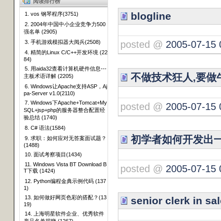
阅读排行榜
blogline
1. vos 钢琴程序(3751)
2. 2004年中国中小企业竞争力500
强名单 (2905)
posted @
2005-07-15 
3. 手机游戏模拟器大阅兵(2508)
4. 精简的Linux C/C++开发环境 (22
84)
5. 用aida32查看计算机硬件信息---
不做技术狂人,要做
主板术语详解 (2205)
6. Windows让Apache支持ASP，Aj
pa-Server v1.0(2110)
7. Windows下Apache+Tomcat+My
posted @
2005-07-15 
SQL+jsp+php的服务器整合配置经
验总结 (1740)
8. C# 语法(1584)
初学者如何开发出一
9. 求职：如何应对无答案面试题？
(1488)
10. 面试考察项目(1434)
11. Windows Vista BT Download B
posted @
2005-07-15 
T下载 (1424)
12. Python编程金典示例代码 (137
1)
13. 如何做好网页色彩的搭配？(13
senior clerk in sa
19)
14. 上海明星软件企业、优秀软件