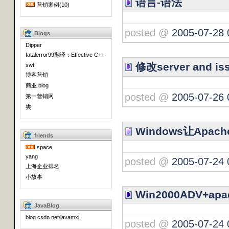
语言-语法
营销案例(10)
posted @
2005-07-28 
Blogs
Dipper
fatalerror99翻译：Effective C++
修改server and is
swt
博客营销
商业 blog
posted @
2005-07-26 
第一营销网
类
Windows让Apache
friends
space
yang
posted @
2005-07-24 
上海企业排名
小故事
Win2000ADV+apa
JavaBlog
blog.csdn.net/javamxj
posted @
2005-07-24 