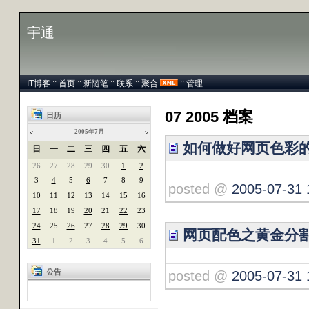
宇通
IT博客
::
首页
::
新随笔
::
联系
::
聚合
::
管理
07 2005 档案
日历
2005年7月
<
>
如何做好网页色彩
日
一
二
三
四
五
六
26
27
28
29
30
1
2
3
4
5
6
7
8
9
posted @
2005-07-31 
10
11
12
13
14
15
16
17
18
19
20
21
22
23
24
25
26
27
28
29
30
网页配色之黄金分
31
1
2
3
4
5
6
公告
posted @
2005-07-31 