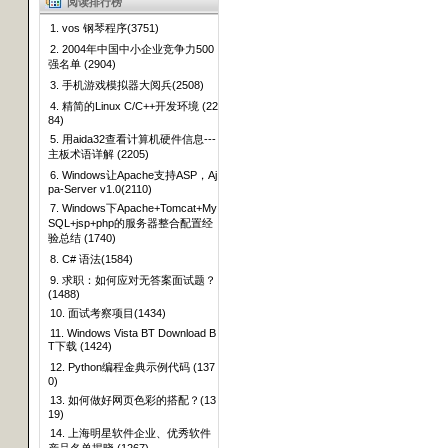
阅读排行榜
1. vos 钢琴程序(3751)
2. 2004年中国中小企业竞争力500
强名单 (2904)
3. 手机游戏模拟器大阅兵(2508)
4. 精简的Linux C/C++开发环境 (22
84)
5. 用aida32查看计算机硬件信息---
主板术语详解 (2205)
6. Windows让Apache支持ASP，Aj
pa-Server v1.0(2110)
7. Windows下Apache+Tomcat+My
SQL+jsp+php的服务器整合配置经
验总结 (1740)
8. C# 语法(1584)
9. 求职：如何应对无答案面试题？
(1488)
10. 面试考察项目(1434)
11. Windows Vista BT Download B
T下载 (1424)
12. Python编程金典示例代码 (137
0)
13. 如何做好网页色彩的搭配？(13
19)
14. 上海明星软件企业、优秀软件