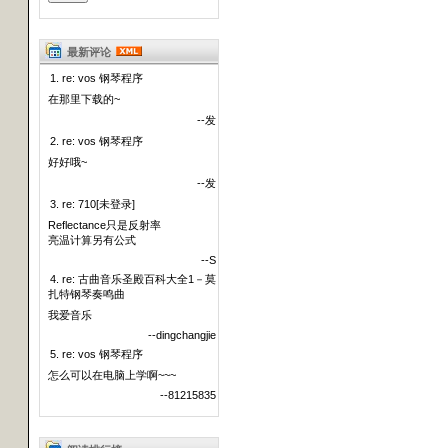
最新评论
1. re: vos 钢琴程序
在那里下载的~
--发
2. re: vos 钢琴程序
好好哦~
--发
3. re: 710[未登录]
Reflectance只是反射率
亮温计算另有公式
--S
4. re: 古曲音乐圣殿百科大全1－莫
扎特钢琴奏鸣曲
我爱音乐
--dingchangjie
5. re: vos 钢琴程序
怎么可以在电脑上学啊~~~
--81215835