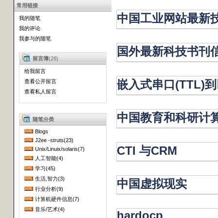
常用链接
中国工业网站最新
我的随笔
我的评论
我参与的随笔
国外最新科技书刊
留言簿
(28)
给我留言
嵌入式串口(TTL
查看公开留言
查看私人留言
中国教育和科研计
随笔分类
Blogs
J2ee -struts(23)
CTI 与CRM
Unix/Linuix/solaris(7)
人工智能(4)
学习(45)
生活,智力(3)
中国虚拟现实
行业分析(9)
计算机硬件信息(7)
音乐/艺术(4)
hardocp