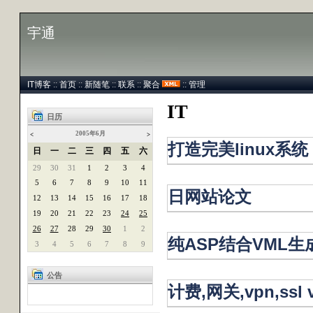
宇通
IT博客
::
首页
::
新随笔
::
联系
::
聚合
::
管理
IT
日历
2005年6月
<
>
打造完美linux系
日
一
二
三
四
五
六
29
30
31
1
2
3
4
5
6
7
8
9
10
11
日网站论文
12
13
14
15
16
17
18
19
20
21
22
23
24
25
26
27
28
29
30
1
2
纯ASP结合VML
3
4
5
6
7
8
9
公告
计费,网关,vpn,ssl