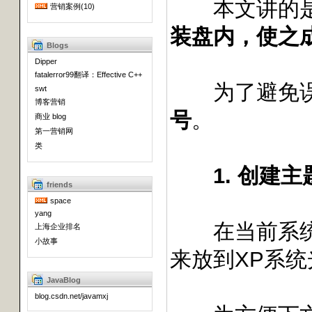
本文讲的
营销案例(10)
装盘内，使之
Blogs
Dipper
fatalerror99翻译：Effective C++
为了避免误解
swt
博客营销
号
。
商业 blog
第一营销网
类
1. 创建主题
friends
space
yang
在当前系统中
上海企业排名
小故事
来放到XP系
JavaBlog
blog.csdn.net/javamxj