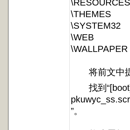
\RESOURCE
\THEMES
\SYSTEM32
\WEB
\WALLPAPER
将前文中提
找到“[boot
pkuwyc_ss.scr
”。