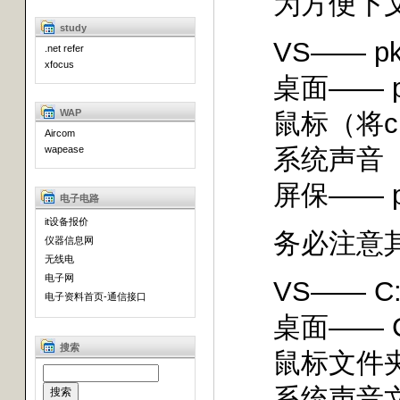
为方便下文的
study
VS—— pkuwy
.net refer
xfocus
桌面—— pku
WAP
鼠标（将cur及
Aircom
wapease
系统声音（将w
屏保—— pkuw
电子电路
it设备报价
务必注意其
仪器信息网
无线电
电子网
VS—— C:\WI
电子资料首页-通信接口
桌面—— C:\W
搜索
鼠标文件夹—— 
系统声音文件夹—