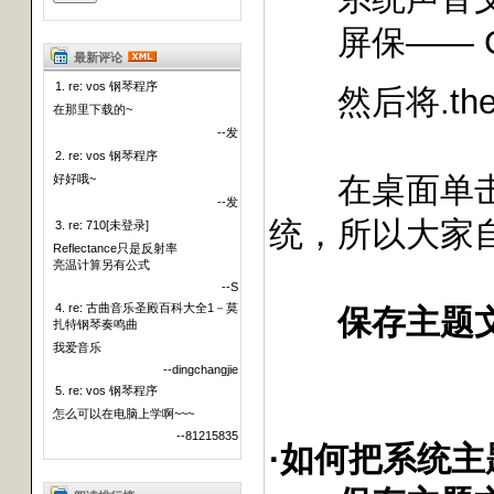
屏保—— C:
最新评论
1. re: vos 钢琴程序
然后将.th
在那里下载的~
--发
2. re: vos 钢琴程序
在桌面单击右
好好哦~
--发
统，所以大家
3. re: 710[未登录]
Reflectance只是反射率
亮温计算另有公式
--S
4. re: 古曲音乐圣殿百科大全1－莫
保存主题
扎特钢琴奏鸣曲
我爱音乐
--dingchangjie
5. re: vos 钢琴程序
怎么可以在电脑上学啊~~~
--81215835
·如何把系统主