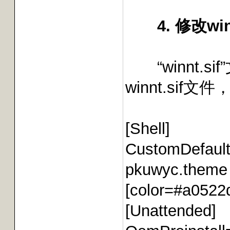
4. 修改wi
“winnt.s
winnt.sif
[Shell]
CustomDefaul
pkuwyc.theme
[color=#a0522d
[Unattended]