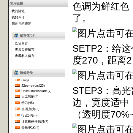
色调为鲜红色
常用链接
我的随笔
了。
我的评论
我参与的随笔
留言簿
(28)
给我留言
SETP2：
查看公开留言
查看私人留言
度270，距离
随笔分类
Blogs
J2ee -struts(23)
STEP3：
Unix/Linuix/solaris(7)
人工智能(4)
边，宽度适中
学习(45)
生活,智力(3)
（透明度70
行业分析(9)
计算机硬件信息(7)
音乐/艺术(4)