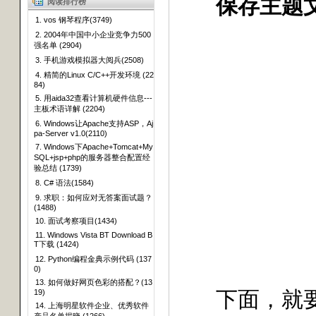
保存主题
阅读排行榜
1. vos 钢琴程序(3749)
2. 2004年中国中小企业竞争力500
强名单 (2904)
3. 手机游戏模拟器大阅兵(2508)
4. 精简的Linux C/C++开发环境 (22
84)
5. 用aida32查看计算机硬件信息---
主板术语详解 (2204)
6. Windows让Apache支持ASP，Aj
pa-Server v1.0(2110)
7. Windows下Apache+Tomcat+My
SQL+jsp+php的服务器整合配置经
验总结 (1739)
8. C# 语法(1584)
9. 求职：如何应对无答案面试题？
(1488)
10. 面试考察项目(1434)
11. Windows Vista BT Download B
T下载 (1424)
12. Python编程金典示例代码 (137
0)
13. 如何做好网页色彩的搭配？(13
下面，就要开
19)
14. 上海明星软件企业、优秀软件