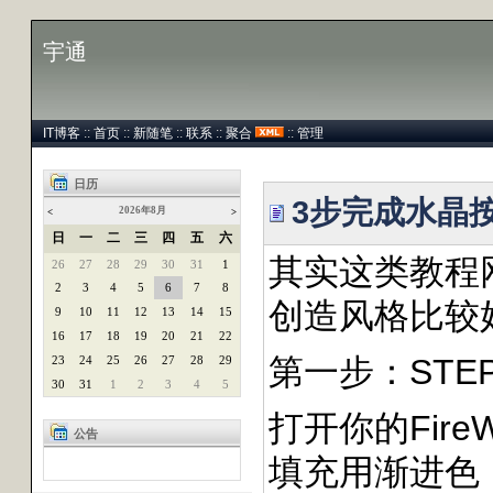
宇通
IT博客
::
首页
::
新随笔
::
联系
::
聚合
::
管理
日历
3步完成水晶
2026年8月
<
>
日
一
二
三
四
五
六
其实这类教程
26
27
28
29
30
31
1
2
3
4
5
6
7
8
创造风格比较
9
10
11
12
13
14
15
16
17
18
19
20
21
22
第一步：STEP
23
24
25
26
27
28
29
30
31
1
2
3
4
5
打开你的Fi
公告
填充用渐进色