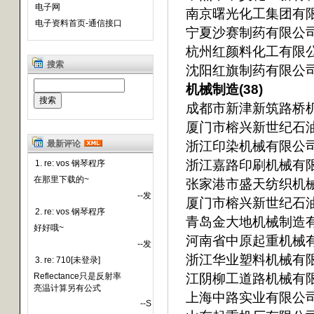
电子网
南京曙光化工集团有
电子资料首页-通信接口
宁夏沙赛制药有限公
杭州红颜料化工有限
搜索
沈阳红旗制药有限公
机械制造(38)
成都市新津新筑路桥
厦门市榕兴新世纪石
浙江印染机械有限公
最新评论
浙江嘉路印刷机械有
1. re: vos 钢琴程序
在那里下载的~
张家港市盛天纺织机
--发
厦门市榕兴新世纪石
2. re: vos 钢琴程序
青岛金大地机械制造
好好哦~
河南省中原起重机械
--发
浙江华业塑料机械有
3. re: 710[未登录]
江阴柳工道路机械有
Reflectance只是反射率
亮温计算另有公式
上海中路实业有限公
--S