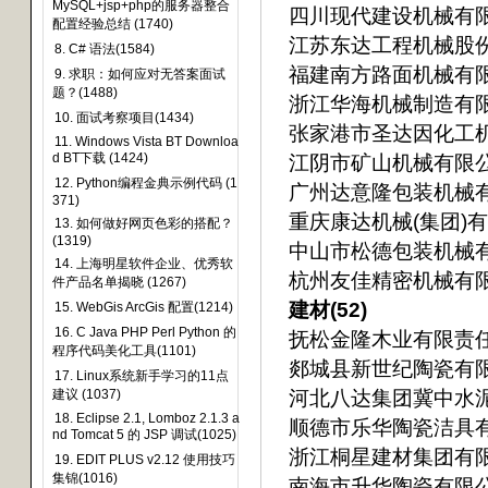
MySQL+jsp+php的服务器整合
四川现代建设机械有
配置经验总结 (1740)
江苏东达工程机械股
8. C# 语法(1584)
福建南方路面机械有
9. 求职：如何应对无答案面试
题？(1488)
浙江华海机械制造有
10. 面试考察项目(1434)
张家港市圣达因化工
11. Windows Vista BT Downloa
d BT下载 (1424)
江阴市矿山机械有限
12. Python编程金典示例代码 (1
广州达意隆包装机械
371)
重庆康达机械(集团)
13. 如何做好网页色彩的搭配？
(1319)
中山市松德包装机械
14. 上海明星软件企业、优秀软
杭州友佳精密机械有
件产品名单揭晓 (1267)
建材(52)
15. WebGis ArcGis 配置(1214)
16. C Java PHP Perl Python 的
抚松金隆木业有限责
程序代码美化工具(1101)
郯城县新世纪陶瓷有
17. Linux系统新手学习的11点
河北八达集团冀中水
建议 (1037)
18. Eclipse 2.1, Lomboz 2.1.3 a
顺德市乐华陶瓷洁具
nd Tomcat 5 的 JSP 调试(1025)
浙江桐星建材集团有
19. EDIT PLUS v2.12 使用技巧
集锦(1016)
南海市升华陶瓷有限