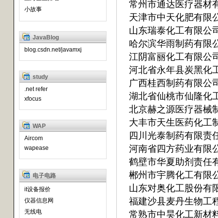
常州市通达医疗器材
小故事
天津市中天化肥有限
山东瑞泰化工有限公
JavaBlog
哈尔滨华雨制药有限
blog.csdn.net/javamxj
江阴富丽化工有限公
河北省永年县炭黑化
study
广西桂西制药有限公
.net refer
湖北省仙桃市仙隆化
xfocus
北京赫之源医疗器械
大丰市天生医药化工
WAP
四川光泰制药有限责
Aircom
河南省四方药业有限
wapease
鹤壁市华夏助剂责任
郴州市宇腾化工有限
电子电路
山东对奥化工股份有
it设备报价
福建沙县麦丹生物工
仪器信息网
无线电
常熟市中昊化工新材