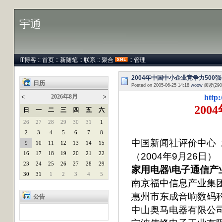
宇通
IT博客
::
首页
::
新随笔
::
联系
::
聚合
::
管理
2004年中国中小企业竞争力500
日历
Posted on 2005-06-25 14:18
woow
阅读(290
2026年8月
http
<
>
20
日
一
二
三
四
五
六
26
27
28
29
30
31
1
2
3
4
5
6
7
8
中国新闻社评价中心 
9
10
11
12
13
14
15
16
17
18
19
20
21
22
（2004年9月26日）
23
24
25
26
27
28
29
家用电器\电子通信产业
30
31
1
2
3
4
5
南京福中信息产业集
惠州市东成音响数码
公告
中山奥马电器有限公