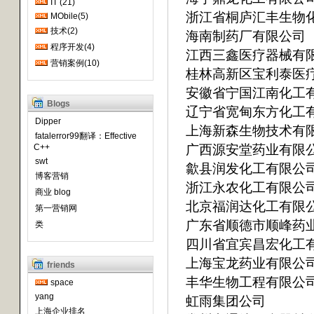
IT (21)
浙江省桐庐汇丰生物
MObile(5)
技术(2)
海南制药厂有限公司
程序开发(4)
江西三鑫医疗器械有
营销案例(10)
桂林高新区宝利泰医
安徽省宁国江南化工
Blogs
辽宁省宽甸东方化工
Dipper
上海新森生物技术有
fatalerror99翻译：Effective
广西源安堂药业有限
C++
swt
歙县润发化工有限公
博客营销
浙江永农化工有限公
商业 blog
北京福润达化工有限
第一营销网
广东省顺德市顺峰药
类
四川省宜宾昌宏化工
上海宝龙药业有限公
friends
丰华生物工程有限公
space
yang
虹雨集团公司
上海企业排名