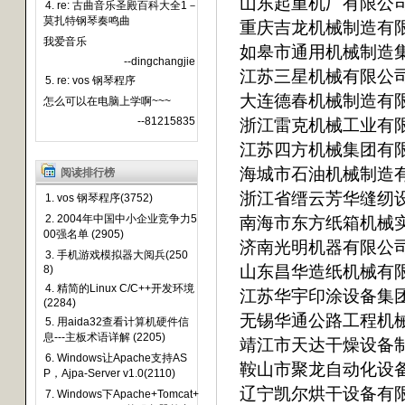
山东起重机厂有限公
4. re: 古曲音乐圣殿百科大全1－
莫扎特钢琴奏鸣曲
重庆吉龙机械制造有
我爱音乐
如皋市通用机械制造
--dingchangjie
江苏三星机械有限公
5. re: vos 钢琴程序
大连德春机械制造有
怎么可以在电脑上学啊~~~
--81215835
浙江雷克机械工业有
江苏四方机械集团有
海城市石油机械制造
阅读排行榜
浙江省缙云芳华缝纫
1. vos 钢琴程序(3752)
2. 2004年中国中小企业竞争力5
南海市东方纸箱机械
00强名单 (2905)
济南光明机器有限公
3. 手机游戏模拟器大阅兵(250
山东昌华造纸机械有
8)
4. 精简的Linux C/C++开发环境
江苏华宇印涂设备集
(2284)
无锡华通公路工程机
5. 用aida32查看计算机硬件信
息---主板术语详解 (2205)
靖江市天达干燥设备
6. Windows让Apache支持AS
鞍山市聚龙自动化设
P，Ajpa-Server v1.0(2110)
辽宁凯尔烘干设备有
7. Windows下Apache+Tomcat+