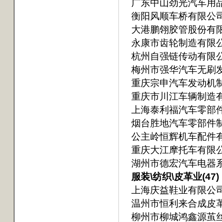
广东中山劲光汽车用
衡阳风顺车桥有限公
大港鹏翎胶管股份有
永康市齿轮制造有限
杭州自强链传动有限
梅州市强华汽车无刷
重庆宗申汽车发动机
重庆市川江车辆制造
上海泰利福汽车零部
烟台胜地汽车零部件
公主岭恒辉机车配件
重庆大江摩托车有限
湖州市德宏汽车电器
服装\纺织\皮革业(47)
上海庆益鞋业有限公
温州市恒利来合成皮
柳州市柳城鸿鑫源茧