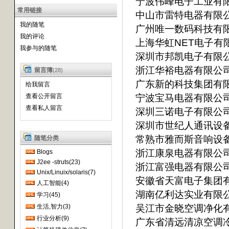
宁波伟峰电子工业有
常用链接
中山市雷特电器有限
我的随笔
广州唯一数码科技有
我的评论
上海华虹NET电子有
我参与的随笔
深圳市邦凯电子有限
浙江华裕电器有限公
留言簿
(28)
广东新的科技集团有
给我留言
宁波宝马电器有限公
查看公开留言
查看私人留言
深圳三诺电子有限公
深圳市世纪人通讯设
常熟市雅而斯音响设
随笔分类
浙江康泉电器有限公
Blogs
J2ee -struts(23)
浙江富强电器有限公
Unix/Linuix/solaris(7)
安徽省天富电子集团
人工智能(4)
湖南亿利达实业有限
学习(45)
吴江市金晓空调净化
生活,智力(3)
行业分析(9)
广东省清远清凉空调