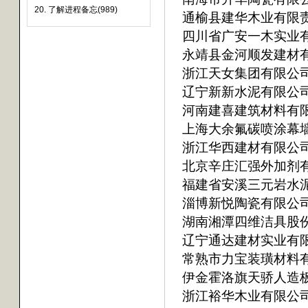
20. 了解进程备忘(989)
通榆县建华木业有限
四川省广安一木实业
永靖县金河顺发建材
浙江天女集团有限公
辽宁新新水泥有限公
河南建喜建筑材料有
上海大余氟碳喷涂幕
浙江华西建材有限公
北京辛庄汇强外加剂
福建省安溪三元岩水
淄博新悦陶瓷有限公
湖南湘潭四维洁具股
辽宁通达建材实业有
常熟市力宝装璜材料
伊金霍洛旗天骄人造
浙江裕华木业有限公