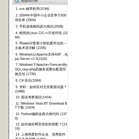
阅读排行榜
1. vos 钢琴程序(3749)
2. 2004年中国中小企业竞争力500
强名单 (2904)
3. 手机游戏模拟器大阅兵(2508)
4. 精简的Linux C/C++开发环境 (22
84)
5. 用aida32查看计算机硬件信息---
主板术语详解 (2205)
6. Windows让Apache支持ASP，Aj
pa-Server v1.0(2110)
7. Windows下Apache+Tomcat+My
SQL+jsp+php的服务器整合配置经
验总结 (1739)
8. C# 语法(1584)
9. 求职：如何应对无答案面试题？
(1488)
10. 面试考察项目(1434)
11. Windows Vista BT Download B
T下载 (1424)
12. Python编程金典示例代码 (137
0)
13. 如何做好网页色彩的搭配？(13
19)
14. 上海明星软件企业、优秀软件