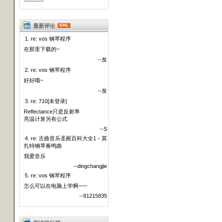
最新评论
1. re: vos 钢琴程序
在那里下载的~
--发
2. re: vos 钢琴程序
好好哦~
--发
3. re: 710[未登录]
Reflectance只是反射率
亮温计算另有公式
--S
4. re: 古曲音乐圣殿百科大全1－莫
扎特钢琴奏鸣曲
我爱音乐
--dingchangjie
5. re: vos 钢琴程序
怎么可以在电脑上学啊~~~
--81215835