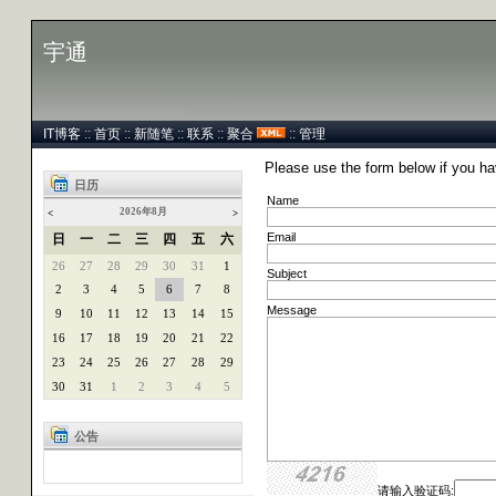
宇通
IT博客
::
首页
::
新随笔
::
联系
::
聚合
::
管理
Please use the form below if you h
日历
Name
2026年8月
<
>
Email
日
一
二
三
四
五
六
26
27
28
29
30
31
1
Subject
2
3
4
5
6
7
8
Message
9
10
11
12
13
14
15
16
17
18
19
20
21
22
23
24
25
26
27
28
29
30
31
1
2
3
4
5
公告
请输入验证码: