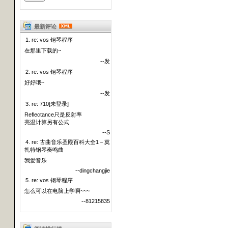
最新评论
1. re: vos 钢琴程序
在那里下载的~
--发
2. re: vos 钢琴程序
好好哦~
--发
3. re: 710[未登录]
Reflectance只是反射率
亮温计算另有公式
--S
4. re: 古曲音乐圣殿百科大全1－莫
扎特钢琴奏鸣曲
我爱音乐
--dingchangjie
5. re: vos 钢琴程序
怎么可以在电脑上学啊~~~
--81215835