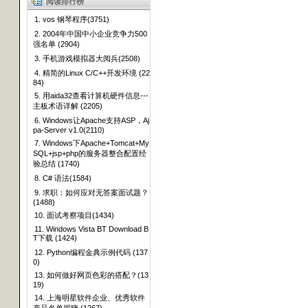
阅读排行榜
1. vos 钢琴程序(3751)
2. 2004年中国中小企业竞争力500
强名单 (2904)
3. 手机游戏模拟器大阅兵(2508)
4. 精简的Linux C/C++开发环境 (22
84)
5. 用aida32查看计算机硬件信息---
主板术语详解 (2205)
6. Windows让Apache支持ASP，Aj
pa-Server v1.0(2110)
7. Windows下Apache+Tomcat+My
SQL+jsp+php的服务器整合配置经
验总结 (1740)
8. C# 语法(1584)
9. 求职：如何应对无答案面试题？
(1488)
10. 面试考察项目(1434)
11. Windows Vista BT Download B
T下载 (1424)
12. Python编程金典示例代码 (137
0)
13. 如何做好网页色彩的搭配？(13
19)
14. 上海明星软件企业、优秀软件