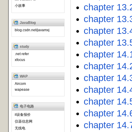
chapter 13.
小故事
chapter 13.
JavaBlog
chapter 13.
blog.csdn.net/javamxj
chapter 13.
study
chapter 14.1
.net refer
xfocus
chapter 14.2
chapter 14.
WAP
Aircom
chapter 14.4
wapease
chapter 14.
电子电路
chapter 14.
it设备报价
仪器信息网
chapter 14.7
无线电