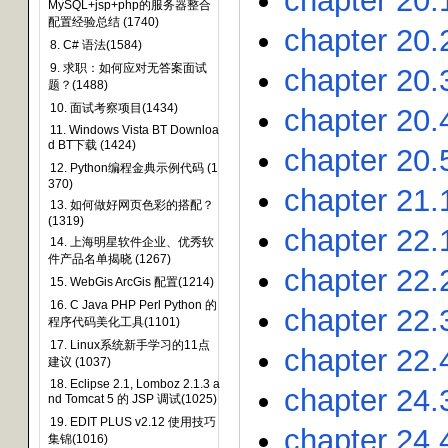
chapter 20.
MySQL+jsp+php的服务器整合
配置经验总结 (1740)
chapter 20.
8. C# 语法(1584)
9. 求职：如何应对无答案面试
chapter 20.
题？(1488)
10. 面试考察项目(1434)
chapter 20.
11. Windows Vista BT Downloa
d BT下载 (1424)
chapter 20.
12. Python编程金典示例代码 (1
370)
chapter 21.
13. 如何做好网页色彩的搭配？
(1319)
chapter 22.
14. 上海明星软件企业、优秀软
件产品名单揭晓 (1267)
chapter 22.2
15. WebGis ArcGis 配置(1214)
16. C Java PHP Perl Python 的
chapter 22.
程序代码美化工具(1101)
17. Linux系统新手学习的11点
chapter 22.4
建议 (1037)
18. Eclipse 2.1, Lomboz 2.1.3 a
chapter 24.
nd Tomcat 5 的 JSP 调试(1025)
19. EDIT PLUS v2.12 使用技巧
chapter 24
集锦(1016)