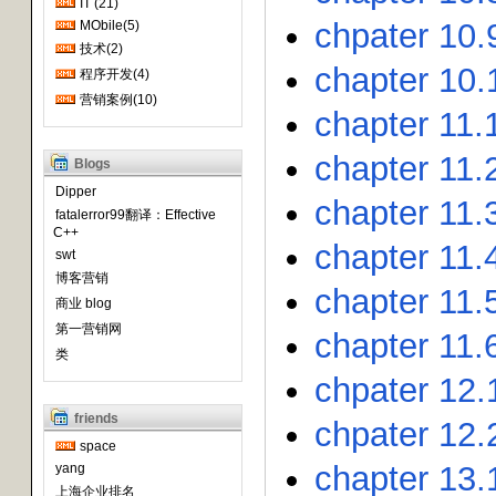
IT (21)
chpater 10.
MObile(5)
技术(2)
chapter 10.
程序开发(4)
营销案例(10)
chapter 11.
chapter 11.
Blogs
Dipper
chapter 11.
fatalerror99翻译：Effective
C++
chapter 11
swt
博客营销
chapter 11.
商业 blog
第一营销网
chapter 11.6
类
chpater 12.
friends
chpater 12.
space
chapter 13.1
yang
上海企业排名