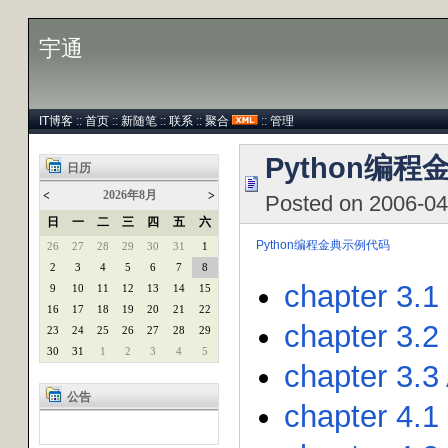
宇通
IT博客
::
首页
::
新随笔
::
联系
::
聚合
::
管理
Python编
日历
2026年8月
<
>
Posted on 2006-0
日
一
二
三
四
五
六
Python编程金典示例代码
26
27
28
29
30
31
1
2
3
4
5
6
7
8
chapter 3.1
9
10
11
12
13
14
15
16
17
18
19
20
21
22
chapter 3.2
23
24
25
26
27
28
29
30
31
1
2
3
4
5
chapter 3.3
公告
chapter 4.1 