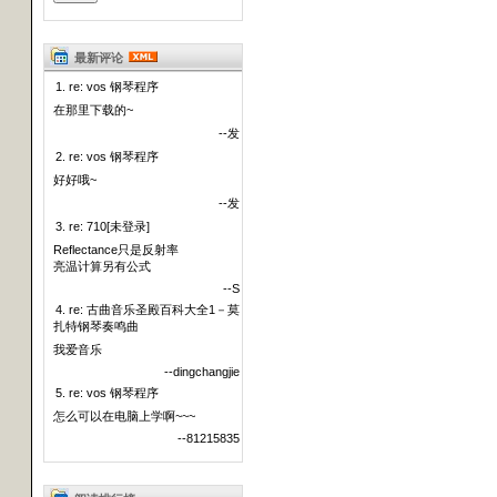
最新评论
1. re: vos 钢琴程序
在那里下载的~
--发
2. re: vos 钢琴程序
好好哦~
--发
3. re: 710[未登录]
Reflectance只是反射率
亮温计算另有公式
--S
4. re: 古曲音乐圣殿百科大全1－莫
扎特钢琴奏鸣曲
我爱音乐
--dingchangjie
5. re: vos 钢琴程序
怎么可以在电脑上学啊~~~
--81215835