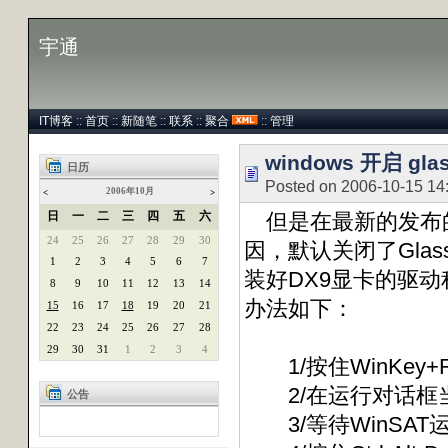
宇通
IT博客
::
首页
::
新随笔
::
联系
::
聚合
::
管理
windows 开启 gla
日历
Posted on 2006-10-15 14
2006年10月
<
>
日
一
二
三
四
五
六
但是在最新的发布的Wi
24
25
26
27
28
29
30
因，默认关闭了Gla
1
2
3
4
5
6
7
装好DX9显卡的驱动程序之
8
9
10
11
12
13
14
办法如下：
15
16
17
18
19
20
21
22
23
24
25
26
27
28
29
30
31
1
2
3
4
1/按住WinKey
2/在运行对话框当中，
公告
3/等待WinSAT运行