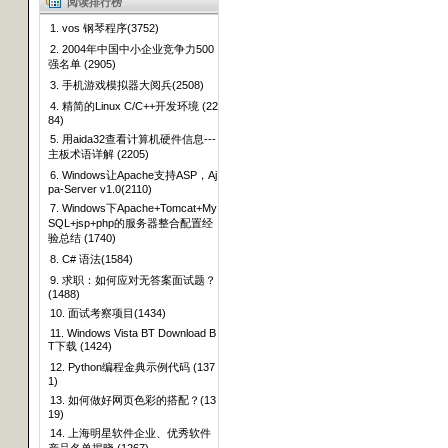
阅读排行榜
1. vos 钢琴程序(3752)
2. 2004年中国中小企业竞争力500
强名单 (2905)
3. 手机游戏模拟器大阅兵(2508)
4. 精简的Linux C/C++开发环境 (22
84)
5. 用aida32查看计算机硬件信息---
主板术语详解 (2205)
6. Windows让Apache支持ASP，Aj
pa-Server v1.0(2110)
7. Windows下Apache+Tomcat+My
SQL+jsp+php的服务器整合配置经
验总结 (1740)
8. C# 语法(1584)
9. 求职：如何应对无答案面试题？
(1488)
10. 面试考察项目(1434)
11. Windows Vista BT Download B
T下载 (1424)
12. Python编程金典示例代码 (137
1)
13. 如何做好网页色彩的搭配？(13
19)
14. 上海明星软件企业、优秀软件