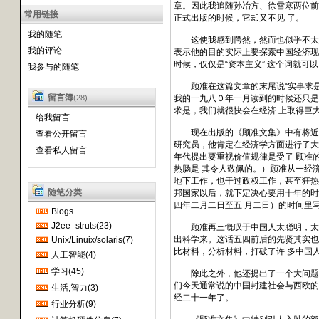
章。因此我追随孙冶方、徐雪寒两位前
常用链接
正式出版的时候，它却又不见 了。
我的随笔
这使我感到愕然，然而也似乎不太意外
我的评论
表示他的目的实际上要探索中国经济现
时候，仅仅是“资本主义” 这个词就可
我参与的随笔
顾准在这篇文章的末尾说“实事求是而
留言簿
(28)
我的一九八０年一月读到的时候还只是
求是，我们就很快会在经济 上取得巨
给我留言
现在出版的《顾准文集》中有将近一
查看公开留言
研究员，他肯定在经济学方面进行了大
查看私人留言
年代提出要重视价值规律是受了 顾准
热肠是 其令人敬佩的。）顾准从一经
地下工作，也干过政权工作，甚至狂热
随笔分类
邦国家以后，就下定决心要用十年的时
四年二月二日至五 月二日）的时间里
Blogs
J2ee -struts(23)
顾准再三慨叹于中国人太聪明，太善于
出科学来。这话五四前后的先贤其实也
Unix/Linuix/solaris(7)
比材料，分析材料，打破了许 多中国
人工智能(4)
学习(45)
除此之外，他还提出了一个大问题：
们今天通常说的中国封建社会与西欧的
生活,智力(3)
经二十一年了。
行业分析(9)