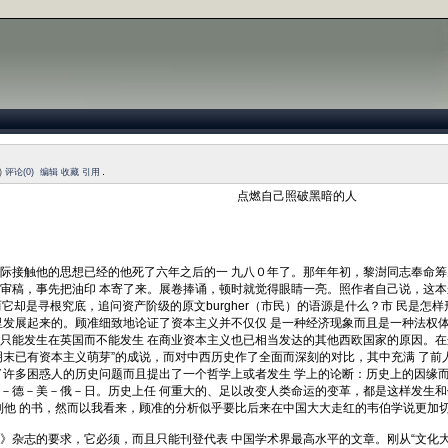
)
评论(0)
编辑
收藏
引用
点燃自己照破黑暗的人
接触他的思想已经的他死了六年之后的一 九八０年了。那年年初，黎澍同志奉命筹办
审稿，事先把油印 本寄了来。展卷捧诵，顿时就觉得眼睛一亮。照作者自己说，这本
然而它却是寻根究底，追问资产阶级的原文burgher（市民）的语源是什么？市 民
里发展起来的。顾准细致地论证了资本主义并不仅仅 是一种经济现象而且是一种法权
只能发生在英国而不能发生 在商业资本主义也已相当发达的其他西欧国家的原因。在
“ 明末已有资本主义萌芽”的成说，而对中西历史作了全面而深刻的对比，其中充满 了
了许多困惑人的历史问题而且提出了一个哲学上或者发生 学上的论断：历史上的因缘而
－德－美－俄－日。历史上任 何重大的、足以改变人类命运的变革，都是这样发生和
到他 的书，然而以我看来，顾准的分析似乎要比后来在中国大大走红的韦伯学说更加切
志的要求，它必须，而且只能刊登代表 中国学术界最高水平的文章。刚从“文化大