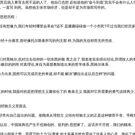
病入膏肓去死不远的人了。他自己也想 必知道他的“奋斗到底”其实不会有什么人理睬
写，一直写 到死。虽然他主张市场经济，但是却不是为市场而写作的。
思想历程：
有想像力,我们年轻时哪里会革命?还不 是庸庸碌碌做一个小市民?不过当我们经历多一
十分痛苦,曾经像托尔斯泰所写的列文那 样,为我的无信仰而无所凭依.
对黑格尔,也对过去信仰的一切东西的敬 畏之念了.我老老实实得出结论,所谓按人的
极目的的绝 对真理论,来自为基督教制造出来的哲学体系,黑格尔体系.
发,固然可以完成历史的奇迹,却不能 解决"娜拉出走以后怎样"的问题.
时候,我面对的是把理想主义庸俗化了的 教条主义.我面对它所需要的勇气说得再少,
经验主义里面去.
常向自己提出的问题。使顾准从理想主 义转向经验主义的正是这种锲而不舍、寻根
后，中国就再也产生不也独创的、批判的 思想家了。这话并不尽然，我们的顾准。
排山倒海之势，雷霆万钧之力”以袭来 的大风暴当然也震动了许多人的心灵，激起了