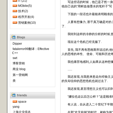
IT (21)
写这些话的时候，他已是孑然一身而且
MObile(5)
他自己说的“用鲜血做墨水的笔杆子”
技术(2)
下面的一段话也许最能表明顾准的
程序开发(4)
人要有想像力, 那千真万确是对的.没
营销案例(10)
了.
我转到这样的冷静的分析的时候,曾经
Blogs
现在这个危机已经克服了.
Dipper
fatalerror99翻译：Effective
首先, 我不再有恩格斯所说过的,他们
C++
人的思维的本性、 使命、可能和历史终
swt
我也痛苦地感到,人如果从这种想像力出
博客营销
商业 blog
......
第一营销网
我还发现,当我愈来愈走向经验主义的
类
的失却信仰的思想危机也就过去了.
我还发现,甚至理想主义也可以归到
friends
“娜拉也走以后怎公样？”这是顾准经
space
有人说，自从进入二十世纪下半期以
yang
上海企业排名
在那“史无前例”的时代，被称为挟“