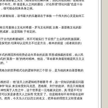
要感谢敏之先生（顾准自幼出嗣外家， 因此而改姓顾）使顾准在
个年代，即 使是私人之间的通信，讨论所谓“理论问题”也是十分
罪名，很可能会招来杀身之祸。
家都知道，读书最大的乐趣就在于体验 一个伟大的心灵是如何工
日耳曼骑士文化对希腊－罗马文化和犹 太教－基督教文化的影
然成家，这是我敢 于肯定的。
诸于古代的希腊城邦，而不可能实行 于后世广土众民的民族国家。
是探究的 结果却认定民主不过是方法，根本的前提（或者就目的）
年式的潮流和传统势必走向革命的反面 而形成独裁的皇权，由人民
的“真善一 致”的绝对精神。他说，“革命家本身最初都是民主主义
的。”
黑格尔的世界模式论的逻辑学的三个部 分，是为他的来自基督教的
的话： 他“连天上的逻辑程序都要寻 求，连一切知识的最后问题
神学”却从 来没有受到马克思、恩格斯、列宁的批评。而且只有顾准
主体、神性寓于人性之中，这个世界是一元地被决定的，真 理是不可分
经可以算是参透天人之际而 究竟涅 了。但是顾准却不肯停留在这样
 的。然而，今天当人们以烈士的名义，把革命的理想主义转变成保