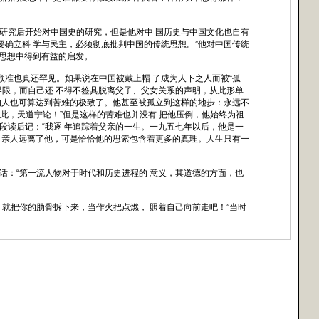
究后开始对中国史的研究，但是他对中 国历史与中国文化也自有
“要确立科 学与民主，必须彻底批判中国的传统思想。”他对中国传统
的思想中得到有益的启发。
准也真还罕见。如果说在中国被戴上帽 了成为人下之人而被“孤
界限，而自己还 不得不签具脱离父子、父女关系的声明，从此形单
的人也可算达到苦难的极致了。他甚至被孤立到这样的地步：永远不
到此，天道宁论！”但是这样的苦难也并没有 把他压倒，他始终为祖
段读后记：“我逐 年追踪着父亲的一生。一九五七年以后，他是一
，亲人远离了他，可是恰恰他的思索包含着更多的真理。人生只有一
：“第一流人物对于时代和历史进程的 意义，其道德的方面，也
就把你的肋骨拆下来，当作火把点燃， 照着自己向前走吧！”当时