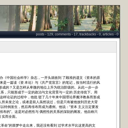
posts - 129, comments - 17, trackbacks - 0, articles - 0
《中国社会科学》杂志，一开头就收到 了顾准的遗文《资本的原
来是一篇读《资 本论》与《共产党宣言》的笔记，按当时流行的风
是怎样形成的？又是怎样从卑微的地位上升为统治阶级的。从此一步一步
体系，只能形成于一定的政治与文化背景与一定的 历史传统下。用
这样论证的过程中，他批 驳了几十年来中国理论界搬洋教条而形成
前人所未发之论，或者是前人虽然说过，但是只有被他放到历史大背
以特例发生，然后再传布而成为通例。他说：“资本 主义注定要发
传布的”。这是对必然性与 偶然性的关系的深刻的阐发。他自称只
 实而全面。
革命”的噩梦中走出来，我还没有看到 过学术水平比这更高的文