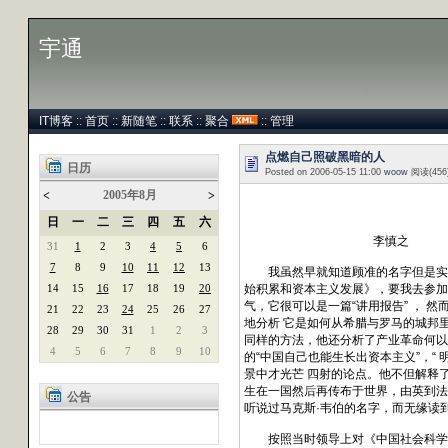
宇通
IT博客
::
首页
::
新随笔
::
联系
::
聚合
::
管理
点燃自己照破黑暗的人
日历
Posted on 2006-05-15 11:00
woow
阅读(456
2005年8月
<
>
日
一
二
三
四
五
六
李慎之
31
1
2
3
4
5
6
7
8
9
10
11
12
13
我虽然早就知道顾准的名字但是实际
14
15
16
17
18
19
20
始积累和资本主义发展》，要我去参加
气，它很可以是一篇“讲用报告” ， 
21
22
23
24
25
26
27
地分析 它是如何从希腊与罗马的城邦
28
29
30
31
1
2
3
同样的方法，他还分析了产业革命何以
4
5
6
7
8
9
10
的“中国自己也能生长出资本主义”，
景中才光芒 四射的论点。他不但解释
生在一国然后再传布于世界，由英到法
公告
听说过马克斯·韦伯的名字，而无缘读
按照当时领导上对《中国社会科学》杂