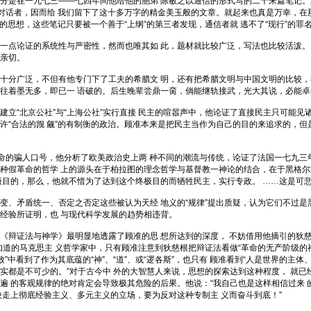
是在一九七三——七四年间他给他的胞弟 陈敏之以通信的形式写的二十来篇笔记。真
个对话者，因而给 我们留下了这十多万字的精金美玉般的文章。就起来也真是万幸，在那
人的思想，这些笔记只要被一个善于“上纲”的第三者发现，通信者就 逃不了“现行”的
点论证的系统性与严密性，然而也唯其如 此，题材就比较广泛，写法也比较活泼。大
亲切。
分广泛，不但有他专门下了工夫的希腊文 明，还有把希腊文明与中国文明的比较，有
往着墨无多，即已一 语破的。后生晚辈尝鼎一脔，倘能继轨接武，光大其说，必能卓
“北京公社”与“上海公社”实行直接 民主的喧嚣声中，他论证了直接民主只可能见
许“合法的觊 觎”的有制衡的政治。顾准本来是把民主当作为自己的目的来追求的，但
的骗人口号，他分析了欧美政治史上两 种不同的潮流与传统，论证了法国一七九三
种假革命的哲学 上的源头在于柏拉图的理念哲学与基督教一神论的结合，在于黑格尔式
极目的，那么，他就不惜为了达到这个终极目的而牺牲民主，实行专政。 ……这是可悲
矛盾统一、否定之否定这些被认为天经 地义的“规律”提出质疑，认为它们不过是
经验所证明，也 与现代科学发展的趋势相违背。
证法与神学》最明显地透露了顾准的思 想所达到的深度， 不妨借用他摘引的狄慈根
知道的马克思主 义哲学家中，只有顾准注意到狄慈根把辩证法看做“革命的无产阶级的
致”中看到了作为其底蕴的“神”、“道”、或“逻各斯”，也只有 顾准看到“人是世界的
实都是不可少的。”对于古今中 外的大智慧人来说，思想的探索达到这种程度， 就已
遍 的客观规律的绝对肯定会导致极其危险的后果。他说：“我自己也是这样相信过来
决走上彻底经验主义、多元主义的立场，要为反对这种专制主 义而奋斗到底！”