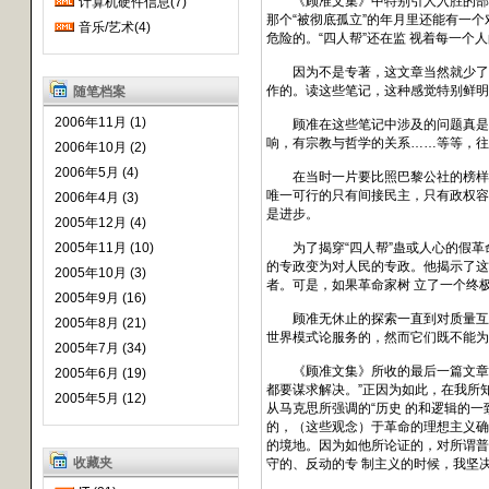
《顾准文集》中特别引人入胜的部分
计算机硬件信息(7)
那个“被彻底孤立”的年月里还能有一
音乐/艺术(4)
危险的。“四人帮”还在监 视着每一个
因为不是专著，这文章当然就少了一
作的。读这些笔记，这种感觉特别鲜明
随笔档案
2006年11月 (1)
顾准在这些笔记中涉及的问题真是十
响，有宗教与哲学的关系……等等，往
2006年10月 (2)
2006年5月 (4)
在当时一片要比照巴黎公社的榜样建立
唯一可行的只有间接民主，只有政权容
2006年4月 (3)
是进步。
2005年12月 (4)
2005年11月 (10)
为了揭穿“四人帮”蛊或人心的假革命
的专政变为对人民的专政。他揭示了这
2005年10月 (3)
者。可是，如果革命家树 立了一个终
2005年9月 (16)
顾准无休止的探索一直到对质量互变、
2005年8月 (21)
世界模式论服务的，然而它们既不能为
2005年7月 (34)
《顾准文集》所收的最后一篇文章《辩
2005年6月 (19)
都要谋求解决。”正因为如此，在我所
2005年5月 (12)
从马克思所强调的“历史 的和逻辑的一
的，（这些观念）于革命的理想主义确
的境地。因为如他所论证的，对所谓普
收藏夹
守的、反动的专 制主义的时候，我坚