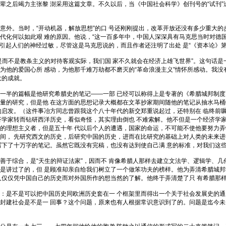
辈之后竭力主张黎 澍采用这篇文章。不久以后，当《中国社会科学》创刊号的“试刊”
。当时，“开动机器，解放思想”的口 号还刚刚提出，改革开放还没有多少重大的
代化何以如此艰 难的原因。他说，“这一百多年中，中国人深深具有马克思当时对德国的
以引起人们的神经过敏，尽管这是马克思说的，而且作者还注明了出处 是“《资本论》第
不是教条主义的对待客观实际，我们国 家不久就会在经济上雄飞世界”。这句话是
为他的爱国心所 感动，为他那千难万劫都不磨灭的“革命浪漫主义”情怀所感动。我没
大的成就。
半的篇幅是他研究希腊史的笔记——一部 已经可以称得上是专著的《希腊城邦制度》
量的研究，但是他 在这方面的思想记录大概都在文革抄家期间随他的笔记从抽水马桶
的启发。（这件事冶方同志曾跟我这个八十年代的新交郑重说起过，还特别在 临终前
济学家转而钻研西洋历史，看似奇怪，其实理由倒也 不难索解。他不但是一个经济学
的理想主义者，但是五十年 代以后个人的遭遇，国家的命运，不可能不使他要努力弄懂
间， 先研究西文的历史，后研究中国的历史，进而在比研究的基础上对人类的未来进
写下了十万字的笔记。虽然它既没有完稿，也没有达到使自己满 意的标准，对我们这
综合，是“天生的辩证法家”，因而不 肯像希腊人那样去建立文法学、逻辑学、几
是讲过了的，但 是顾准却亲自给我们树立了一个做笨功夫的榜样。他为弄清希腊城邦
人仅仅凭中国自己的历史而对外国所作的想当然的了解。他终于弄清楚了只 有希腊那
是不是可以把中国历史同欧洲历史套在一 个框架里而得出一个关于社会发展史的通用
封建社会是不是一 回事？这个问题，原来也有人根据常识意识到了的。问题是迄今未