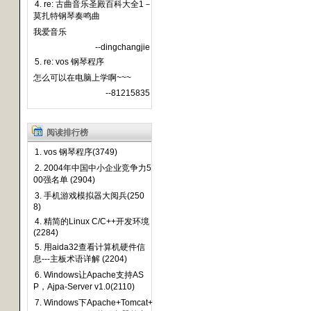
4. re: 古曲音乐圣殿百科大全1－
莫扎特钢琴奏鸣曲
我爱音乐
--dingchangjie
5. re: vos 钢琴程序
怎么可以在电脑上学啊~~~
--81215835
阅读排行榜
1. vos 钢琴程序(3749)
2. 2004年中国中小企业竞争力5
00强名单 (2904)
3. 手机游戏模拟器大阅兵(250
8)
4. 精简的Linux C/C++开发环境
(2284)
5. 用aida32查看计算机硬件信
息---主板术语详解 (2204)
6. Windows让Apache支持AS
P，Ajpa-Server v1.0(2110)
7. Windows下Apache+Tomcat+