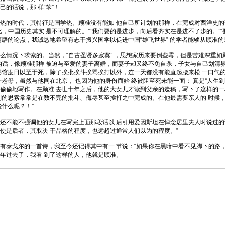
的话说，那 样“笨”！
的时代，其特征是国学热。顾准没有能如 他自己所计划的那样，在完成对西洋史的研
，中国历史其实 是不可理解的。”“我们要的是进步，向后看齐实在是进不了步的。”
精辟的论点，我诚恳地希望有志于振兴国学以促进中国“雄飞世界” 的学者能够从顾准
况下求索的。当然，“自古圣贤多寂寞” ，思想家历来要倒些霉，但是苦难深重如顾
的话，像顾准那样 被迫与至爱的妻子离婚，而妻子却又终不免自杀，子女与自己划清
书馆度日以至于死，除了挨批挨斗挨骂挨打以外，连一天都没有能直起腰来松 一口气
老母，虽然与他同在北京， 也因为他的身份而始 终被阻至死未能一面； 真是“人生
偷偷地写作。在顾准 去世十年之后，他的大女儿才读到父亲的遗稿，写下了这样的一
刻的思索常常是在数不完的批斗、侮辱甚至挨打之中完成的。在他最需要亲人的 时候
什么呢？！”
能不强调他的女儿在写完上面那段话以 后引用爱因斯坦在悼念居里夫人时说过的话
使是后者，其取决 于品格的程度，也远超过通常人们以为的程度。”
戈尔的一首诗，我至今还记得其中有一 节说：“如果你在黑暗中看不见脚下的路，
年过去了，我看 到了这样的人，他就是顾准。