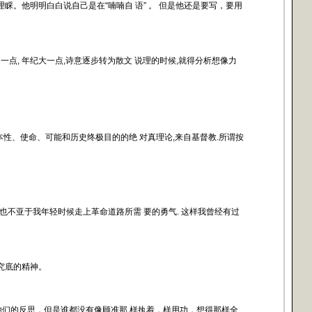
。他明明白白说自己是在“喃喃自 语” 。 但是他还是要写，要用
点, 年纪大一点,诗意逐步转为散文 说理的时候,就得分析想像力
本性、使命、可能和历史终极目的的绝 对真理论,来自基督教.所谓按
也不亚于我年轻时候走上革命道路所需 要的勇气. 这样我曾经有过
究底的精神。
他们的反思，但是谁都没有像顾准那 样执着，样用功，想得那样全