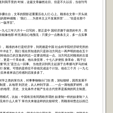
送到我手里的 时候，这篇文章赫然在目。但是不久以后，当创刊号
步骤出台，文革的阴影还重重压在人们 心上。顾准在文章一开头就
那种感慨： ‘我们……为资本主义不发展所苦’……”但是在那个
一版序言”。
一九七三年六月十一日写的，那正是中 国经济濒于崩溃的年月，而
有能像他那 样充满信心地预见：只要少一点教条主义，多一点实事
。顾准的本行是经济学，到死都是中国 社会科学院经济研究所的
中冲走了。我们 现在所知道的只是孙冶方同志一再声明的他在五十
嘱咐他自己的文集的同志一定要说明这一点。冶方同志对顾准的古道
家，更是一个革命者。他出身贫寒，十七八岁便投 身革命，既干过
“民主”是怎么一回事。 当他意识到民主起源于古希腊与罗马的城
行 探索。可惜的是癌症不容他完成这个计划。他在三个月（一九七
些后来者来说已经感到启发多多了。
何学之类的笨功夫，对事事物物分门别 类，深钻细研，因而发展不
制度，从地理 到历史，从人种到字源……一点一滴地搜罗材料，排
样的地理、历史、文化条件才能产生在古代世界是孤例的民主制度。
模式，比如：中国有没有同西欧所谓的 奴隶制一样的奴隶制？人
见有什么人肯下 笨功夫来做这样的比较研究，而顾准却赍志以殁已