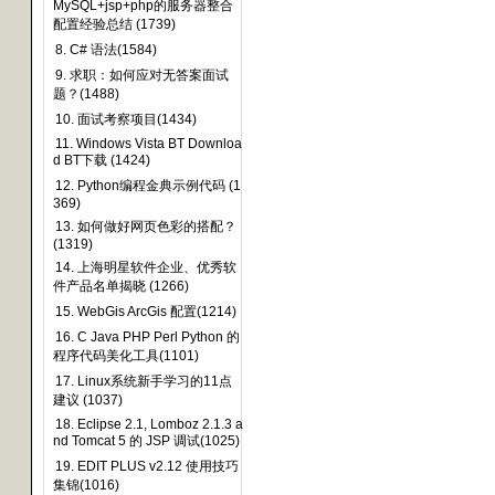
MySQL+jsp+php的服务器整合
配置经验总结 (1739)
8. C# 语法(1584)
9. 求职：如何应对无答案面试
题？(1488)
10. 面试考察项目(1434)
11. Windows Vista BT Downloa
d BT下载 (1424)
12. Python编程金典示例代码 (1
369)
13. 如何做好网页色彩的搭配？
(1319)
14. 上海明星软件企业、优秀软
件产品名单揭晓 (1266)
15. WebGis ArcGis 配置(1214)
16. C Java PHP Perl Python 的
程序代码美化工具(1101)
17. Linux系统新手学习的11点
建议 (1037)
18. Eclipse 2.1, Lomboz 2.1.3 a
nd Tomcat 5 的 JSP 调试(1025)
19. EDIT PLUS v2.12 使用技巧
集锦(1016)