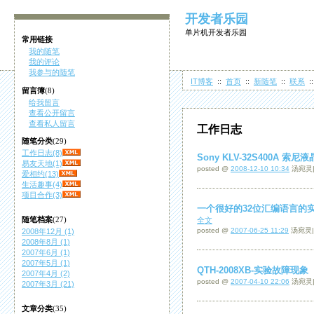
开发者乐园
单片机开发者乐园
常用链接
我的随笔
我的评论
我参与的随笔
IT博客
::
首页
::
新随笔
::
联系
:
留言簿
(8)
给我留言
查看公开留言
查看私人留言
工作日志
随笔分类
(29)
工作日志(8)
Sony KLV-32S400A
易友天地(1)
posted @
2008-12-10 10:34
汤宛灵
爱相约(13)
生活趣事(4)
项目合作(3)
一个很好的32位汇编语言的
随笔档案
(27)
全文
posted @
2007-06-25 11:29
汤宛灵
2008年12月 (1)
2008年8月 (1)
2007年6月 (1)
2007年5月 (1)
QTH-2008XB-实验故障现象
2007年4月 (2)
posted @
2007-04-10 22:06
汤宛灵
2007年3月 (21)
文章分类
(35)