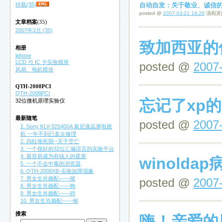
转载(35)
自动自发：关于敬业、诚信
posted @
2007-03-21 18:20
汤宛灵
文章档案
(35)
2007年3月 (35)
致加西亚的
相册
iphone
LCD 与 IC 卡实验模块
posted @
2007
风扇、电机模块
QTH-2008PCI
QTH-2008PCI
忘记了xp
32位微机原理实验仪
最新随笔
posted @
2007
1. Sony KLV-32S400A 索尼液晶屏电视
机 一年不到已多次修理
2. 四柱推死期--关于空亡
3. 一个很好的32位汇编语言的实验平台
4. 最容易成为有钱人的星座
winolda
5. 一个不会中毒的浏览器
6. QTH-2008XB-实验故障现象
7. 男女生肖婚配——猪
posted @
2007-
8. 男女生肖婚配——狗
9. 男女生肖婚配——鸡
10. 男女生肖婚配——猴
搜索
嗨！亲爱的