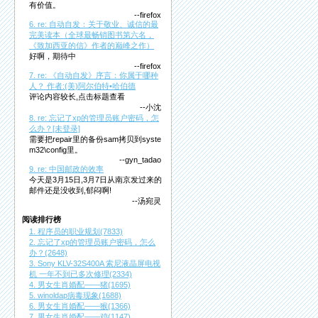
有价值。
--firefox
6. re: 自动自发：关于敬业、诚信的最
完美读本（全球最畅销图书第六名，
《致加西亚的信》作者的巅峰之作）
好啊，期待中
--firefox
7. re: 《自动自发》序言：你属于哪种
人？ 作者:(美)阿尔伯特•哈伯德
评论内容较长,点击标题查看
--小沈
8. re: 忘记了xp的管理员账户密码，怎
么办？[未登录]
需要把repair里的备份sam拷贝到syste
m32\config里。
--gyn_tadao
9. re: 中国邮政的效率
今天是3月15日,3月7日从南京发过来的
邮件还是没收到,郁闷啊!
--汤宛灵
阅读排行榜
1. 程序员的职业规划(7833)
2. 忘记了xp的管理员账户密码，怎么
办？(2648)
3. Sony KLV-32S400A 索尼液晶屏电视
机 一年不到已多次修理(2334)
4. 男女生肖婚配——猪(1695)
5. winoldap病毒现象(1688)
6. 男女生肖婚配——猴(1366)
7. 男女生肖婚配——鸡(1147)