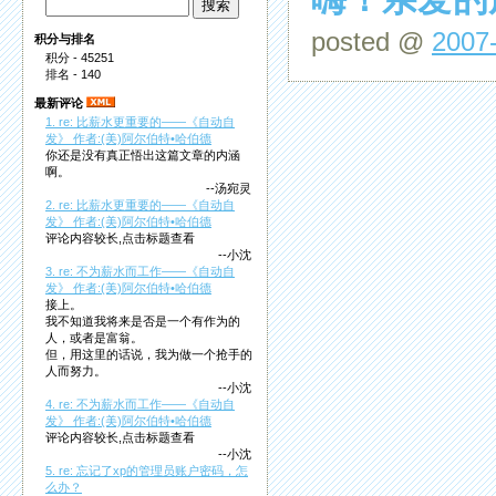
posted @
2007
积分与排名
积分 - 45251
排名 - 140
最新评论
1. re: 比薪水更重要的——《自动自
发》 作者:(美)阿尔伯特•哈伯德
你还是没有真正悟出这篇文章的内涵
啊。
--汤宛灵
2. re: 比薪水更重要的——《自动自
发》 作者:(美)阿尔伯特•哈伯德
评论内容较长,点击标题查看
--小沈
3. re: 不为薪水而工作——《自动自
发》 作者:(美)阿尔伯特•哈伯德
接上。
我不知道我将来是否是一个有作为的
人，或者是富翁。
但，用这里的话说，我为做一个抢手的
人而努力。
--小沈
4. re: 不为薪水而工作——《自动自
发》 作者:(美)阿尔伯特•哈伯德
评论内容较长,点击标题查看
--小沈
5. re: 忘记了xp的管理员账户密码，怎
么办？