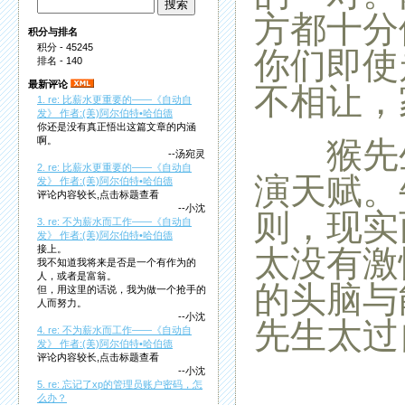
方都十分
积分与排名
积分 - 45245
你们即使
排名 - 140
最新评论
不相让，
1. re: 比薪水更重要的——《自动自
发》 作者:(美)阿尔伯特•哈伯德
你还是没有真正悟出这篇文章的内涵
猴先生
啊。
--汤宛灵
2. re: 比薪水更重要的——《自动自
演天赋。
发》 作者:(美)阿尔伯特•哈伯德
评论内容较长,点击标题查看
--小沈
则，现实
3. re: 不为薪水而工作——《自动自
发》 作者:(美)阿尔伯特•哈伯德
太没有激
接上。
我不知道我将来是否是一个有作为的
人，或者是富翁。
的头脑与
但，用这里的话说，我为做一个抢手的
人而努力。
--小沈
先生太过
4. re: 不为薪水而工作——《自动自
发》 作者:(美)阿尔伯特•哈伯德
评论内容较长,点击标题查看
--小沈
5. re: 忘记了xp的管理员账户密码，怎
么办？