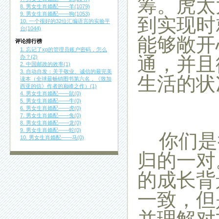
筹。虎太
8. 男女生肖婚配——羊(1079)
9. 男女生肖婚配——狗(1053)
到实现时
10. 一个很好的32位汇编语言的实验平
台(1044)
能够敞开
评论排行榜
1. 忘记了xp的管理员账户密码，怎么
通，并且
办？(2)
2. 中国邮政的效率(1)
3. 自动自发：关于敬业、诚信的最完美
生活的状
读本（全球最畅销图书第六名，《致加
西亚的信》作者的巅峰之作）(1)
4. 男女生肖婚配——鼠(0)
5. 男女生肖婚配——牛(0)
6. 男女生肖婚配——虎(0)
7. 男女生肖婚配——兔(0)
8. 男女生肖婚配——龙(0)
9. 男女生肖婚配——蛇(0)
你们是
10. 男女生肖婚配——马(0)
归的一对
的成长背
一致，但