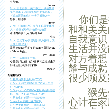
有价值。
--firefox
6. re: 自动自发：关于敬业、诚信的最
完美读本（全球最畅销图书第六名，
你们是
《致加西亚的信》作者的巅峰之作）
好啊，期待中
--firefox
和和美美
7. re: 《自动自发》序言：你属于哪种
人？ 作者:(美)阿尔伯特•哈伯德
评论内容较长,点击标题查看
自我意识
--小沈
8. re: 忘记了xp的管理员账户密码，怎
么办？[未登录]
生活并没
需要把repair里的备份sam拷贝到syste
m32\config里。
对方着想
--gyn_tadao
9. re: 中国邮政的效率
今天是3月15日,3月7日从南京发过来的
耀与成就
邮件还是没收到,郁闷啊!
--汤宛灵
很少顾及
阅读排行榜
1. 程序员的职业规划(7833)
2. 忘记了xp的管理员账户密码，怎么
办？(2648)
猴先生
3. Sony KLV-32S400A 索尼液晶屏电视
机 一年不到已多次修理(2334)
4. 男女生肖婚配——猪(1695)
心计在家
5. winoldap病毒现象(1688)
6. 男女生肖婚配——猴(1365)
7. 男女生肖婚配——鸡(1147)