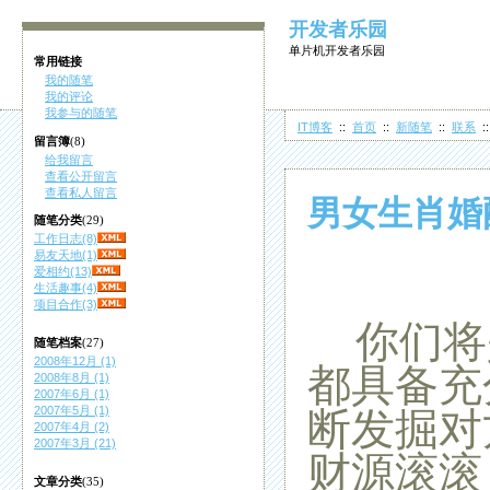
开发者乐园
单片机开发者乐园
常用链接
我的随笔
我的评论
我参与的随笔
IT博客
::
首页
::
新随笔
::
联系
:
留言簿
(8)
给我留言
查看公开留言
查看私人留言
男女生肖婚
随笔分类
(29)
工作日志(8)
易友天地(1)
爱相约(13)
生活趣事(4)
项目合作(3)
你们将
随笔档案
(27)
2008年12月 (1)
都具备充
2008年8月 (1)
2007年6月 (1)
2007年5月 (1)
断发掘对
2007年4月 (2)
2007年3月 (21)
财源滚滚
文章分类
(35)