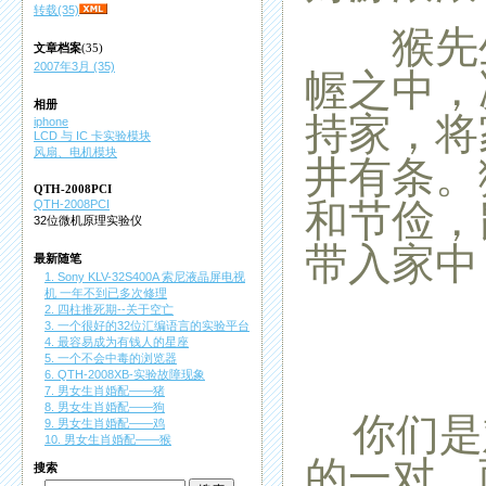
转载(35)
猴先生
文章档案
(35)
2007年3月 (35)
幄之中，
相册
持家，将
iphone
LCD 与 IC 卡实验模块
风扇、电机模块
井有条。
QTH-2008PCI
和节俭，
QTH-2008PCI
32位微机原理实验仪
带入家中
最新随笔
1. Sony KLV-32S400A 索尼液晶屏电视
机 一年不到已多次修理
2. 四柱推死期--关于空亡
3. 一个很好的32位汇编语言的实验平台
4. 最容易成为有钱人的星座
5. 一个不会中毒的浏览器
6. QTH-2008XB-实验故障现象
7. 男女生肖婚配——猪
8. 男女生肖婚配——狗
你们是
9. 男女生肖婚配——鸡
10. 男女生肖婚配——猴
的一对。
搜索