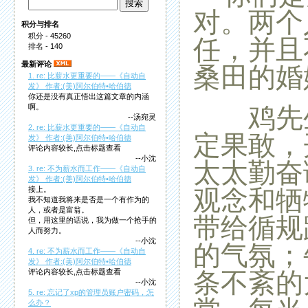
对。两个
积分与排名
积分 - 45260
任，并且
排名 - 140
最新评论
桑田的婚
1. re: 比薪水更重要的——《自动自
发》 作者:(美)阿尔伯特•哈伯德
你还是没有真正悟出这篇文章的内涵
鸡先生
啊。
--汤宛灵
2. re: 比薪水更重要的——《自动自
定果敢，
发》 作者:(美)阿尔伯特•哈伯德
评论内容较长,点击标题查看
--小沈
太太勤奋
3. re: 不为薪水而工作——《自动自
发》 作者:(美)阿尔伯特•哈伯德
观念和牺
接上。
我不知道我将来是否是一个有作为的
人，或者是富翁。
带给循规
但，用这里的话说，我为做一个抢手的
人而努力。
--小沈
的气氛；
4. re: 不为薪水而工作——《自动自
发》 作者:(美)阿尔伯特•哈伯德
条不紊的
评论内容较长,点击标题查看
--小沈
5. re: 忘记了xp的管理员账户密码，怎
么办？