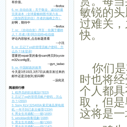
赏。每当
有价值。
--firefox
敏锐的头
6. re: 自动自发：关于敬业、诚信的最
完美读本（全球最畅销图书第六名，
《致加西亚的信》作者的巅峰之作）
过难关，
好啊，期待中
--firefox
快。
7. re: 《自动自发》序言：你属于哪种
人？ 作者:(美)阿尔伯特•哈伯德
评论内容较长,点击标题查看
--小沈
8. re: 忘记了xp的管理员账户密码，怎
么办？[未登录]
需要把repair里的备份sam拷贝到syste
m32\config里。
你们是
--gyn_tadao
9. re: 中国邮政的效率
今天是3月15日,3月7日从南京发过来的
时也将经
邮件还是没收到,郁闷啊!
--汤宛灵
个人都具
阅读排行榜
1. 程序员的职业规划(7833)
2. 忘记了xp的管理员账户密码，怎么
取，但是
办？(2650)
3. Sony KLV-32S400A 索尼液晶屏电视
这将是一
机 一年不到已多次修理(2334)
4. 男女生肖婚配——猪(1695)
5. winoldap病毒现象(1688)
6. 男女生肖婚配——猴(1366)
7. 男女生肖婚配——鸡(1147)