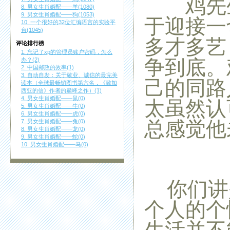
鸡先生
8. 男女生肖婚配——羊(1080)
9. 男女生肖婚配——狗(1053)
于迎接一
10. 一个很好的32位汇编语言的实验平
台(1045)
多才多艺
评论排行榜
1. 忘记了xp的管理员账户密码，怎么
争到底。
办？(2)
2. 中国邮政的效率(1)
3. 自动自发：关于敬业、诚信的最完美
己的同路
读本（全球最畅销图书第六名，《致加
西亚的信》作者的巅峰之作）(1)
4. 男女生肖婚配——鼠(0)
太虽然认
5. 男女生肖婚配——牛(0)
6. 男女生肖婚配——虎(0)
总感觉他
7. 男女生肖婚配——兔(0)
8. 男女生肖婚配——龙(0)
9. 男女生肖婚配——蛇(0)
10. 男女生肖婚配——马(0)
你们讲
个人的个