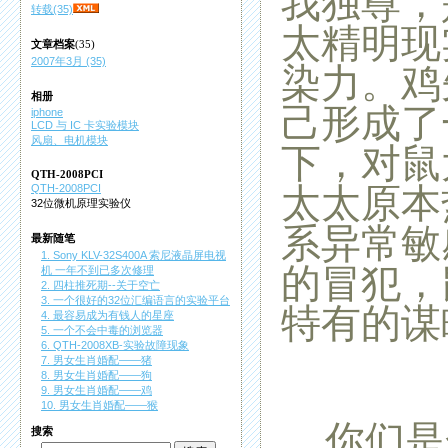
我独尊，
转载(35)
太精明现
文章档案
(35)
2007年3月 (35)
染力。鸡
相册
己形成了
iphone
LCD 与 IC 卡实验模块
风扇、电机模块
下，对鼠
QTH-2008PCI
太太原本
QTH-2008PCI
32位微机原理实验仪
系异常敏
最新随笔
1. Sony KLV-32S400A 索尼液晶屏电视
的冒犯，
机 一年不到已多次修理
2. 四柱推死期--关于空亡
3. 一个很好的32位汇编语言的实验平台
特有的谋
4. 最容易成为有钱人的星座
5. 一个不会中毒的浏览器
6. QTH-2008XB-实验故障现象
7. 男女生肖婚配——猪
8. 男女生肖婚配——狗
9. 男女生肖婚配——鸡
10. 男女生肖婚配——猴
你们是
搜索