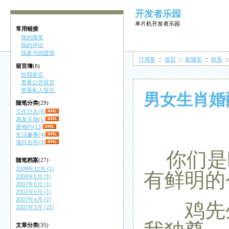
开发者乐园
单片机开发者乐园
常用链接
我的随笔
我的评论
我参与的随笔
IT博客
::
首页
::
新随笔
::
联系
:
留言簿
(8)
给我留言
查看公开留言
查看私人留言
男女生肖婚
随笔分类
(29)
工作日志(8)
易友天地(1)
爱相约(13)
生活趣事(4)
项目合作(3)
你们是
随笔档案
(27)
2008年12月 (1)
有鲜明的
2008年8月 (1)
2007年6月 (1)
2007年5月 (1)
2007年4月 (2)
鸡先生
2007年3月 (21)
文章分类
(35)