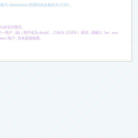
员账号
administrator
的密码就会被改为
12345
。
入命令行模式。
某一用户（如：用户名为
abcdef
，口令为
123456
）的话
,
请键入
"net user
ators
用户
,
具有超级权限。