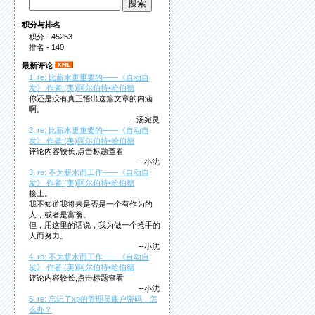
积分与排名
积分 - 45253
排名 - 140
最新评论
1. re: 比薪水更重要的——《自动自
发》 作者:(美)阿尔伯特•哈伯德
你还是没有真正悟出这篇文章的内涵
啊。
--汤宛灵
2. re: 比薪水更重要的——《自动自
发》 作者:(美)阿尔伯特•哈伯德
评论内容较长,点击标题查看
--小沈
3. re: 不为薪水而工作——《自动自
发》 作者:(美)阿尔伯特•哈伯德
接上。
我不知道我将来是否是一个有作为的
人，或者是富翁。
但，用这里的话说，我为做一个抢手的
人而努力。
--小沈
4. re: 不为薪水而工作——《自动自
发》 作者:(美)阿尔伯特•哈伯德
评论内容较长,点击标题查看
--小沈
5. re: 忘记了xp的管理员账户密码，怎
么办？