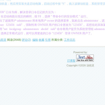
软盘；然后用安装光盘启动电脑，启动过程中按
“S”
，插入该驱动软盘，系统管理
ER"
口令为例，解决登录口令忘记的方法为：
，在启动画面出现后的瞬间，按
F8
，选择
"
带命令行的安全模式
"
运行。
出了超级用户
administrator
和本地用户
owner
的选择菜单，鼠标点击
administrator
，进
wner 123456 /add"
，强制性将
OWNER
用户的口令更改为
"123456"
。若想在此添加
用
"net localgroup administrators abcdef /add"
命令将用户提升为系统管理组
administr
，选择正常模式运行，就可以用更改的口令
"123456"
登录
OWNER
用户了。
汤宛灵
阅读(2648)
评论(2)
编辑
收藏
引用
所属分类:
工作日志
Powered by:
IT博客
Copyright ©2026 汤宛灵