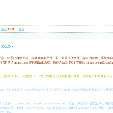
:
聚合
::
管理
，怎么办？
件是一個系統自動生成﹑自動修復的文件﹐即﹕如果這個文件不存在的時候﹐系統將自
時
XP
的
Administrator
密碼初始化為空。操作方法到
DOS
下删除
winnt\system32\confi
上，按住
ctrl+alt
，在按住
del
二次，即出现了经典的登陆画面，此时在用户名处填入
ad
ows XP/2000/NT Key
这两款软件可以自动把
Administrator
密码修改为
12345
，重启
.0
3
个文件：
txtsetup.oem
、
winkey.sys
和
winkey.inf
，把它们拷贝到一张软盘中，制作
的驱动程序。此时，放入
Windows Key
软盘就会自动跳到
WindowsKey
的界面，这
00/NT Key