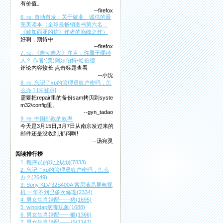
有价值。
--firefox
6. re: 自动自发：关于敬业、诚信的最
完美读本（全球最畅销图书第六名，
《致加西亚的信》作者的巅峰之作）
好啊，期待中
--firefox
7. re: 《自动自发》序言：你属于哪种
人？ 作者:(美)阿尔伯特•哈伯德
评论内容较长,点击标题查看
--小沈
8. re: 忘记了xp的管理员账户密码，怎
么办？[未登录]
需要把repair里的备份sam拷贝到syste
m32\config里。
--gyn_tadao
9. re: 中国邮政的效率
今天是3月15日,3月7日从南京发过来的
邮件还是没收到,郁闷啊!
--汤宛灵
阅读排行榜
1. 程序员的职业规划(7833)
2. 忘记了xp的管理员账户密码，怎么
办？(2649)
3. Sony KLV-32S400A 索尼液晶屏电视
机 一年不到已多次修理(2334)
4. 男女生肖婚配——猪(1695)
5. winoldap病毒现象(1688)
6. 男女生肖婚配——猴(1366)
7. 男女生肖婚配——鸡(1147)