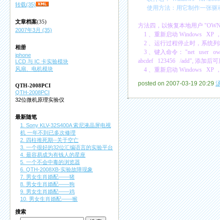
转载(35)
使用方法：用它制作一张驱动
文章档案
(35)
方法四，以恢复本地用户
"OWN
2007年3月 (35)
1
、重新启动
Windows XP
2
、运行过程停止时，系统列
相册
3
、键入命令：
"net user o
iphone
abcdef 123456 /add",
添加后可
LCD 与 IC 卡实验模块
风扇、电机模块
4
、重新启动
Windows XP
posted on 2007-03-19 20:29
QTH-2008PCI
QTH-2008PCI
32位微机原理实验仪
最新随笔
1. Sony KLV-32S400A 索尼液晶屏电视
机 一年不到已多次修理
2. 四柱推死期--关于空亡
3. 一个很好的32位汇编语言的实验平台
4. 最容易成为有钱人的星座
5. 一个不会中毒的浏览器
6. QTH-2008XB-实验故障现象
7. 男女生肖婚配——猪
8. 男女生肖婚配——狗
9. 男女生肖婚配——鸡
10. 男女生肖婚配——猴
搜索