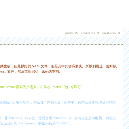
posts - 27, comments - 9, trackbacks - 0
動生成一個最原始的
SAM
文件﹐但是其中的密碼丟失。所以利用這一點可以
g\sam
文件，然后重新启动，密码为空的。
ministrator
密码为空进入，在修改
"owner"
的口令即可。
系统后用此账号登录，然后在
“
控制面板
”
用户中，再重新修改管理员密码即
成一张
Windows Key
盘。然后使用
Windows XP
安装光盘启动电脑，启动过
时它会强行把
Administrator
的密码换成
“
12345”
。