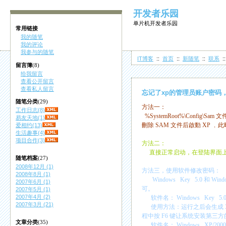
开发者乐园
单片机开发者乐园
常用链接
我的随笔
我的评论
我参与的随笔
IT博客
::
首页
::
新随笔
::
联系
:
留言簿
(8)
给我留言
查看公开留言
查看私人留言
忘记了xp的管理员账户密码
随笔分类
(29)
方法一：
工作日志(8)
%SystemRoot%\Config\Sam
文
易友天地(1)
刪除
SAM
文件后啟動
XP
﹐此
爱相约(13)
生活趣事(4)
项目合作(3)
方法二：
直接正常启动，在登陆界面
随笔档案
(27)
2008年12月 (1)
方法三，使用软件修改密码：
2008年8月 (1)
Windows Key 5.0
和
Wind
2007年6月 (1)
可。
2007年5月 (1)
2007年4月 (2)
软件名：
Windows Key 5
2007年3月 (21)
使用方法：运行之后会生成
程中按
F6
键让系统安装第三方
文章分类
(35)
软件名：
Windows XP/20