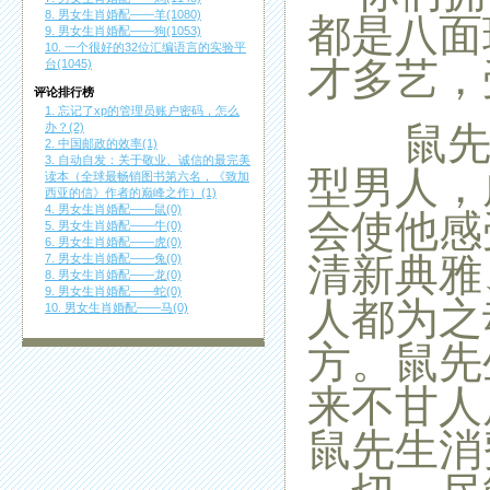
8. 男女生肖婚配——羊(1080)
都是八面
9. 男女生肖婚配——狗(1053)
10. 一个很好的32位汇编语言的实验平
才多艺，
台(1045)
评论排行榜
1. 忘记了xp的管理员账户密码，怎么
鼠先生
办？(2)
2. 中国邮政的效率(1)
3. 自动自发：关于敬业、诚信的最完美
型男人，
读本（全球最畅销图书第六名，《致加
西亚的信》作者的巅峰之作）(1)
4. 男女生肖婚配——鼠(0)
会使他感
5. 男女生肖婚配——牛(0)
6. 男女生肖婚配——虎(0)
清新典雅
7. 男女生肖婚配——兔(0)
8. 男女生肖婚配——龙(0)
9. 男女生肖婚配——蛇(0)
人都为之
10. 男女生肖婚配——马(0)
方。鼠先
来不甘人
鼠先生消