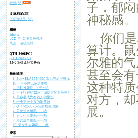
子，郁闷
转载(35)
文章档案
(35)
神秘感。
2007年3月 (35)
相册
你们是
iphone
LCD 与 IC 卡实验模块
风扇、电机模块
算计。鼠
QTH-2008PCI
尔雅的气
QTH-2008PCI
32位微机原理实验仪
甚至会有
最新随笔
1. Sony KLV-32S400A 索尼液晶屏电视
这种特质
机 一年不到已多次修理
2. 四柱推死期--关于空亡
3. 一个很好的32位汇编语言的实验平台
对方，却
4. 最容易成为有钱人的星座
5. 一个不会中毒的浏览器
6. QTH-2008XB-实验故障现象
展。
7. 男女生肖婚配——猪
8. 男女生肖婚配——狗
9. 男女生肖婚配——鸡
10. 男女生肖婚配——猴
搜索