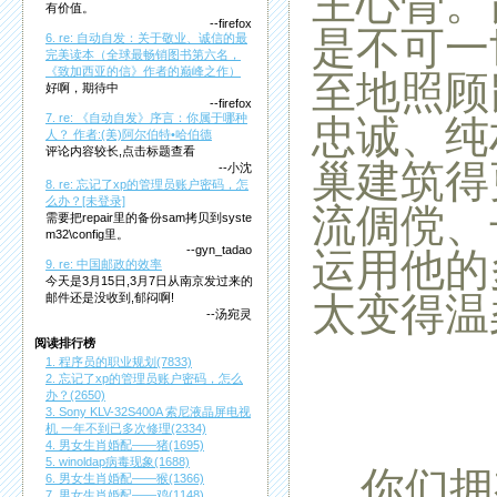
主心骨。
有价值。
--firefox
是不可一
6. re: 自动自发：关于敬业、诚信的最
完美读本（全球最畅销图书第六名，
《致加西亚的信》作者的巅峰之作）
至地照
顾
好啊，期待中
--firefox
忠诚、纯
7. re: 《自动自发》序言：你属于哪种
人？ 作者:(美)阿尔伯特•哈伯德
评论内容较长,点击标题查看
巢建筑得
--小沈
8. re: 忘记了xp的管理员账户密码，怎
么办？[未登录]
流倜傥、
需要把repair里的备份sam拷贝到syste
m32\config里。
--gyn_tadao
运用他的
9. re: 中国邮政的效率
今天是3月15日,3月7日从南京发过来的
太变得温
邮件还是没收到,郁闷啊!
--汤宛灵
阅读排行榜
1. 程序员的职业规划(7833)
2. 忘记了xp的管理员账户密码，怎么
办？(2650)
3. Sony KLV-32S400A 索尼液晶屏电视
机 一年不到已多次修理(2334)
4. 男女生肖婚配——猪(1695)
5. winoldap病毒现象(1688)
你们拥
6. 男女生肖婚配——猴(1366)
7. 男女生肖婚配——鸡(1148)