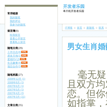
开发者乐园
单片机开发者乐园
常用链接
我的随笔
我的评论
我参与的随笔
IT博客
::
首页
::
新随笔
::
联系
:
留言簿
(8)
给我留言
查看公开留言
查看私人留言
男女生肖婚
随笔分类
(29)
工作日志(8)
易友天地(1)
爱相约(13)
生活趣事(4)
项目合作(3)
毫无疑
随笔档案
(27)
2008年12月 (1)
且双方均
2008年8月 (1)
2007年6月 (1)
2007年5月 (1)
恋。但你
2007年4月 (2)
2007年3月 (21)
如指掌，
文章分类
(35)