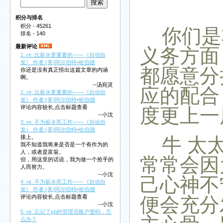
积分与排名
积分 - 45261
你们是
排名 - 140
最新评论
义务方面
1. re: 比薪水更重要的——《自动自
发》 作者:(美)阿尔伯特•哈伯德
都愿意分
你还是没有真正悟出这篇文章的内涵
啊。
--汤宛灵
应的配合
2. re: 比薪水更重要的——《自动自
发》 作者:(美)阿尔伯特•哈伯德
评论内容较长,点击标题查看
度更上一
--小沈
3. re: 不为薪水而工作——《自动自
发》 作者:(美)阿尔伯特•哈伯德
牛
太
接上。
我不知道我将来是否是一个有作为的
人，或者是富翁。
常常会因
但，用这里的话说，我为做一个抢手的
人而努力。
--小沈
己心神不
4. re: 不为薪水而工作——《自动自
发》 作者:(美)阿尔伯特•哈伯德
便会充分
评论内容较长,点击标题查看
--小沈
5. re: 忘记了xp的管理员账户密码，怎
么办？