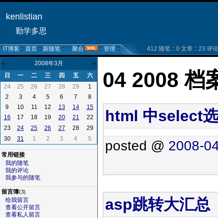
kenlistian
勤学多思
IT博客
::
首页
::
新随笔
:: ::
聚合
::
管理
::
412 随笔 :: 0 文章 :: 23 评论 :
2008年3月
<
>
04 2008 档
日
一
二
三
四
五
六
24
25
26
27
28
29
1
2
3
4
5
6
7
8
9
10
11
12
13
14
15
html 中sele
17
18
19
22
16
20
21
23
28
29
24
25
26
27
30
1
2
3
4
5
31
posted @
2008-04
常用链接
我的随笔
我的评论
我参与的随笔
留言簿
(3)
asp跳转大汇总
给我留言
查看公开留言
查看私人留言