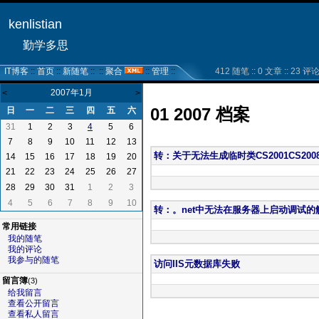
kenlistian
勤学多思
IT博客
::
首页
::
新随笔
:: ::
聚合
::
管理
::
412 随笔 :: 0 文章 :: 23 评论 :
2007年1月
<
>
01 2007 档案
日
一
二
三
四
五
六
31
1
2
3
5
6
4
7
8
9
10
11
12
13
转：关于无法生成临时类CS2001CS20
14
15
16
17
18
19
20
21
22
23
24
25
26
27
28
29
30
31
1
2
3
4
5
6
7
8
9
10
转：。net中无法在服务器上启动调试的
常用链接
我的随笔
我的评论
我参与的随笔
访问IIS元数据库失败
留言簿
(3)
给我留言
查看公开留言
查看私人留言