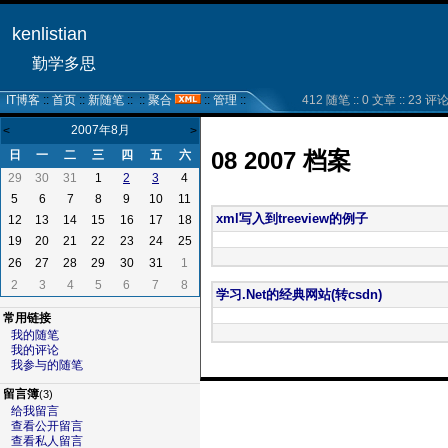
kenlistian
勤学多思
IT博客
::
首页
::
新随笔
:: ::
聚合
::
管理
::
412 随笔 :: 0 文章 :: 23 评论 :
2007年8月
<
>
08 2007 档案
日
一
二
三
四
五
六
29
30
31
1
4
2
3
5
6
7
8
9
10
11
xml写入到treeview的例子
12
13
14
15
16
17
18
19
20
21
22
23
24
25
26
27
28
29
30
31
1
2
3
4
5
6
7
8
学习.Net的经典网站(转csdn)
常用链接
我的随笔
我的评论
我参与的随笔
留言簿
(3)
给我留言
查看公开留言
查看私人留言