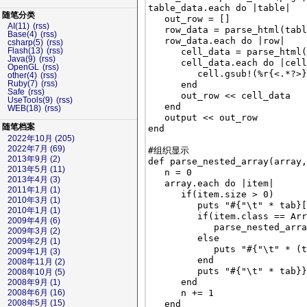
table_data.each do |table|

随笔分类
   out_row = []

AI(11)
(rss)
   row_data = parse_html(tabl
Base(4)
(rss)
   row_data.each do |row|

csharp(5)
(rss)
Flash(13)
(rss)
      cell_data = parse_html(
Java(9)
(rss)
      cell_data.each do |cell
OpenGL
(rss)
         cell.gsub!(%r{<.*?>}
other(4)
(rss)
Ruby(7)
(rss)
      end

Safe
(rss)
      out_row << cell_data

UseTools(9)
(rss)
   end

WEB(18)
(rss)
   output << out_row

随笔档案
end

2022年10月 (205)
2022年7月 (69)
#组织显示

2013年9月 (2)
def parse_nested_array(array,
2013年5月 (11)
   n = 0

2013年4月 (3)
   array.each do |item|

2011年1月 (1)
      if(item.size > 0)

2010年3月 (1)
         puts "#{"\t" * tab}[
2010年1月 (1)
         if(item.class == Arr
2009年4月 (6)
            parse_nested_arra
2009年3月 (2)
         else

2009年2月 (1)
            puts "#{"\t" * (t
2009年1月 (3)
         end

2008年11月 (2)
         puts "#{"\t" * tab}}
2008年10月 (5)
      end

2008年9月 (1)
      n += 1

2008年6月 (16)
2008年5月 (15)
   end
