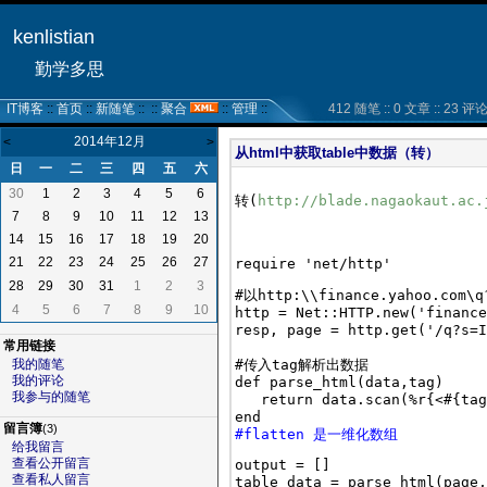
kenlistian
勤学多思
IT博客
::
首页
::
新随笔
:: ::
聚合
::
管理
::
412 随笔 :: 0 文章 :: 23 评论 :
2014年12月
<
>
从html中获取table中数据（转）
日
一
二
三
四
五
六
30
1
2
3
4
5
6
转(
http://blade.nagaokaut.ac.
7
8
9
10
11
12
13
14
15
16
17
18
19
20
21
22
23
24
25
26
27
28
29
30
31
1
2
3
#以http:\\finance.yahoo.com\
4
5
6
7
8
9
10
http = Net::HTTP.new('finance
resp, page = http.get('/q?s=I
常用链接
#传入tag解析出数据

我的随笔
我的评论
def parse_html(data,tag)

我参与的随笔
   return data.scan(%r{<#{tag
留言簿
(3)
#flatten 是一维化数组
给我留言
查看公开留言
output = []

查看私人留言
table_data = parse_html(page,