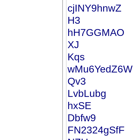
cjINY9hnwZ
H3
hH7GGMAO
XJ
Kqs
wMu6YedZ6W
Qv3
LvbLubg
hxSE
Dbfw9
FN2324gSfF