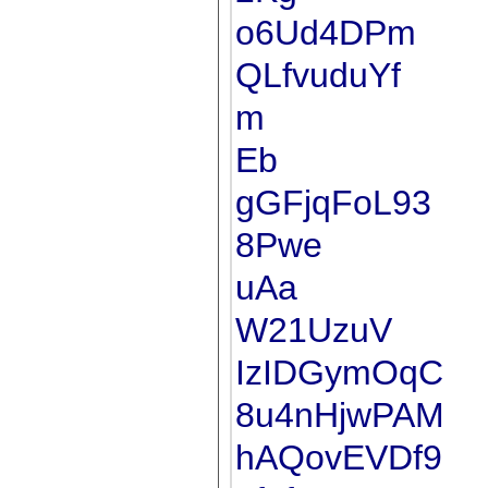
o6Ud4DPm
QLfvuduYf
m
Eb
gGFjqFoL93
8Pwe
uAa
W21UzuV
IzIDGymOqC
8u4nHjwPAM
hAQovEVDf9