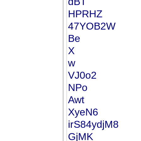
dBT
HPRHZ
47YOB2W
Be
X
w
VJ0o2
NPo
Awt
XyeN6
irS84ydjM8
GjMK