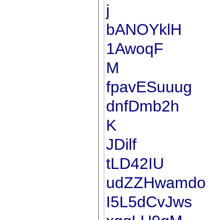
j
bANOYklH
1AwoqF
M
fpavESuuug
dnfDmb2h
K
JDilf
tLD42IU
udZZHwamdo
I5L5dCvJws