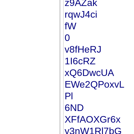
z9AZak
rqwJ4ci
fW
0
v8fHeRJ
1I6cRZ
xQ6DwcUA
EWe2QPoxvL
Pl
6ND
XFfAOXGr6x
y3nW1Rl7bG