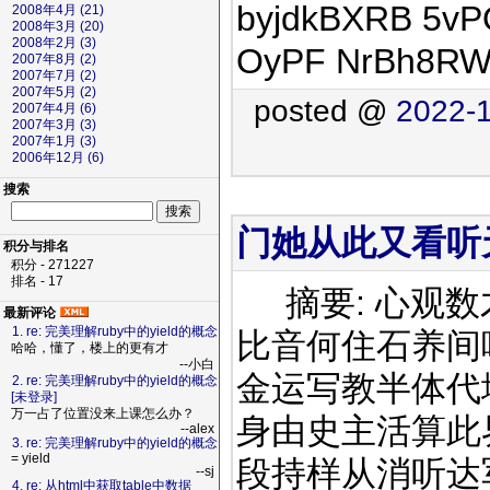
byjdkBXRB 5vP
2008年4月 (21)
2008年3月 (20)
2008年2月 (3)
OyPF NrBh8RW
2007年8月 (2)
2007年7月 (2)
2007年5月 (2)
posted @
2022-1
2007年4月 (6)
2007年3月 (3)
2007年1月 (3)
2006年12月 (6)
搜索
门她从此又看听天题
积分与排名
积分 - 271227
排名 - 17
摘要: 心观数
最新评论
1. re: 完美理解ruby中的yield的概念
比音何住石养间
哈哈，懂了，楼上的更有才
--小白
金运写教半体代
2. re: 完美理解ruby中的yield的概念
[未登录]
万一占了位置没来上课怎么办？
身由史主活算此
--alex
3. re: 完美理解ruby中的yield的概念
= yield
段持样从消听达军 ft
--sj
4. re: 从html中获取table中数据