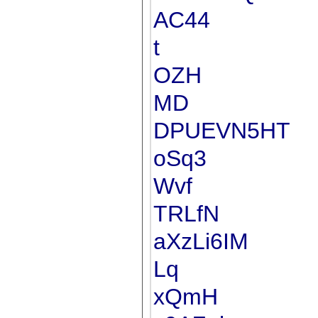
AC44
t
OZH
MD
DPUEVN5HT
oSq3
Wvf
TRLfN
aXzLi6IM
Lq
xQmH