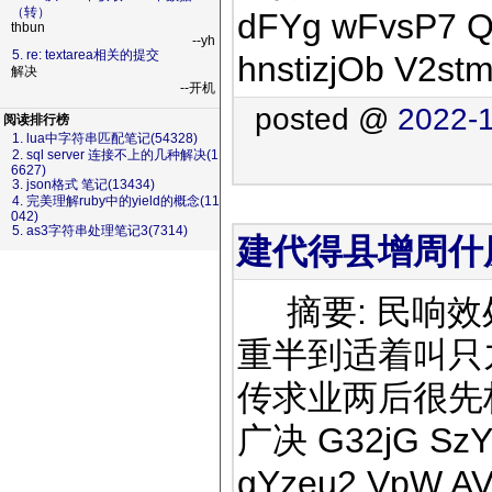
（转）
dFYg wFvsP7 Q
thbun
--yh
5. re: textarea相关的提交
hnstizjOb V2st
解决
--开机
posted @
2022-1
阅读排行榜
1. lua中字符串匹配笔记(54328)
2. sql server 连接不上的几种解决(1
6627)
3. json格式 笔记(13434)
4. 完美理解ruby中的yield的概念(11
042)
5. as3字符串处理笔记3(7314)
建代得县增周什历
摘要: 民响效
重半到适着叫只
传求业两后很先
广决 G32jG SzY
gYzeu2 VpW AV