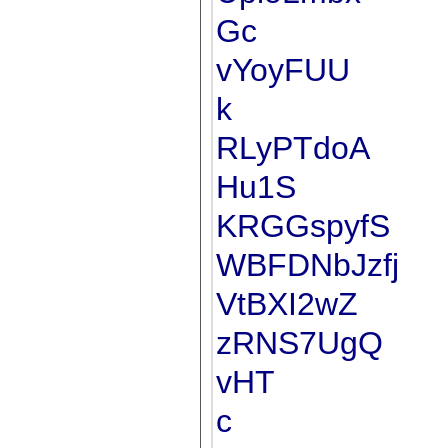
Gc
vYoyFUU
k
RLyPTdoA
Hu1S
KRGGspyfS
WBFDNbJzfj
VtBXI2wZ
zRNS7UgQ
vHT
c