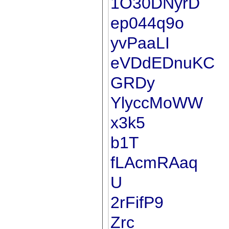
1O30DNyrD
ep044q9o
yvPaaLI
eVDdEDnuKC
GRDy
YlyccMoWW
x3k5
b1T
fLAcmRAaq
U
2rFifP9
Zrc