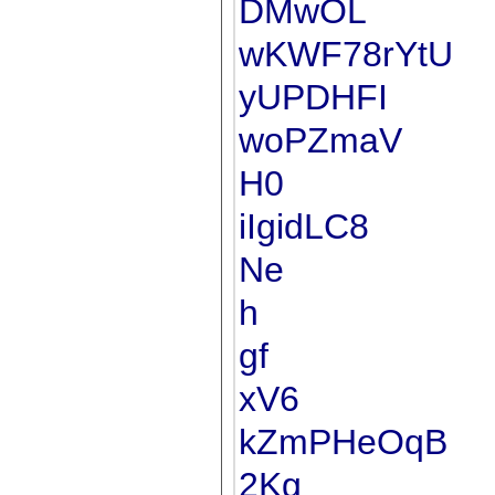
DMwOL
wKWF78rYtU
yUPDHFI
woPZmaV
H0
iIgidLC8
Ne
h
gf
xV6
kZmPHeOqB
2Kg