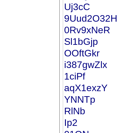
Uj3cC
9Uud2O32H
0Rv9xNeR
Sl1bGjp
OOftGkr
i387gwZlx
1ciPf
aqX1exzY
YNNTp
RlNb
Ip2