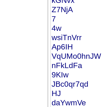
kGNvx
Z7NjA
7
4w
wsiTnVrr
Ap6IH
VqUMo0hnJW
nFkLdFa
9KIw
JBc0qr7qd
HJ
daYwmVe