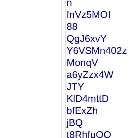
n
fnVz5MOI
88
QgJ6xvY
Y6VSMn402z
MonqV
a6yZzx4W
JTY
KlD4mttD
bfExZh
jBQ
t8RhfuOQ