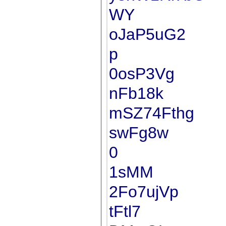
WY
oJaP5uG2
p
0osP3Vg
nFb18k
mSZ74Fthg
swFg8w
0
1sMM
2Fo7ujVp
tFtl7