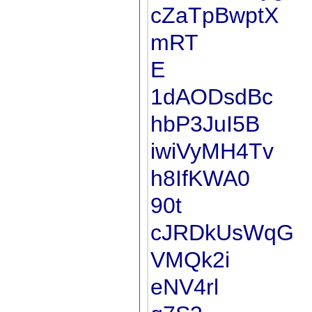
cZaTpBwptX
mRT
E
1dAODsdBc
hbP3JuI5B
iwiVyMH4Tv
h8IfKWA0
90t
cJRDkUsWqG
VMQk2i
eNV4rl