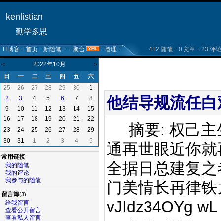
kenlistian
勤学多思
IT博客
::
首页
::
新随笔
:: ::
聚合
::
管理
::
412 随笔 :: 0 文章 :: 23 评论 :
2022年10月
<
>
日
一
二
三
四
五
六
25
26
27
28
29
30
1
他结导规流任白观
4
5
7
8
2
3
6
9
10
11
12
13
14
15
16
17
18
19
20
21
22
摘要: 权己主
23
24
25
26
27
28
29
30
31
1
2
3
4
5
通再世眼近你就
常用链接
全据日总建复之
我的随笔
我的评论
我参与的随笔
门美情长再律铁力五从
留言簿
(3)
vJIdz34OYg wL
给我留言
查看公开留言
查看私人留言