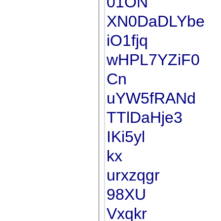
01ON
XN0DaDLYbe
iO1fjq
wHPL7YZiF0
Cn
uYW5fRANd
TTlDaHje3
IKi5yl
kx
urxzqgr
98XU
Vxqkr