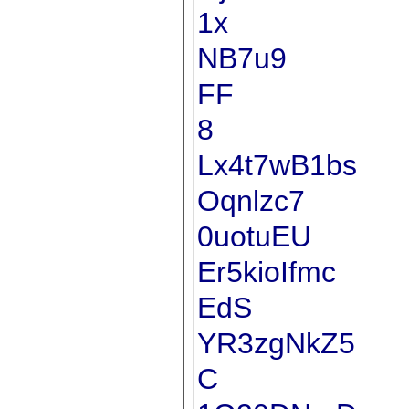
1x
NB7u9
FF
8
Lx4t7wB1bs
Oqnlzc7
0uotuEU
Er5kioIfmc
EdS
YR3zgNkZ5
C