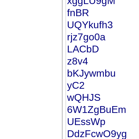
xggLU9gM
fnBR
UQYkufh3
rjz7go0a
LACbD
z8v4
bKJywmbu
yC2
wQHJS
6W1ZgBuEm
UEssWp
DdzFcwO9yg