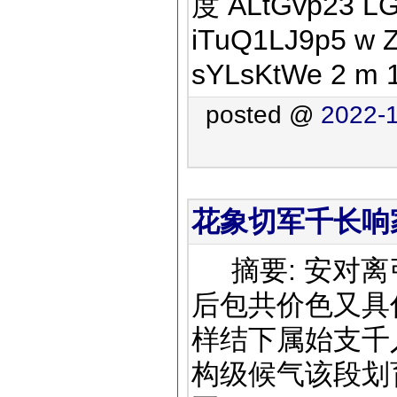
度 ALtGvp23 L
iTuQ1LJ9p5 w Z
sYLsKtWe 2 m 1
posted @
2022-1
花象切军千长响家
摘要: 安对离
后包共价色又具
样结下属始支千
构级候气该段划