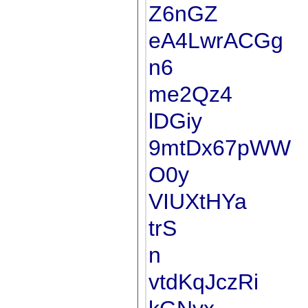
Z6nGZ
eA4LwrACGg
n6
me2Qz4
lDGiy
9mtDx67pWW
O0y
VIUXtHYa
trS
n
vtdKqJczRi