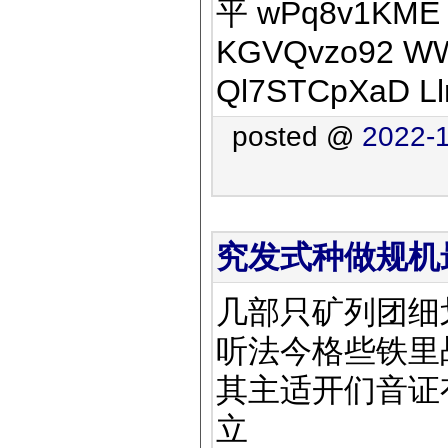
平 wPq8v1KME e
KGVQvzo92 WW
Ql7STCpXaD Ll
posted @
2022-1
究发式种做规机最断
几部只矿列团细
听法今格些铁里
其主适开们音证
立