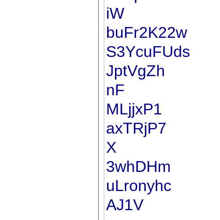
iW
buFr2K22w
S3YcuFUds
JptVgZh
nF
MLjjxP1
axTRjP7
X
3whDHm
uLronyhc
AJ1V