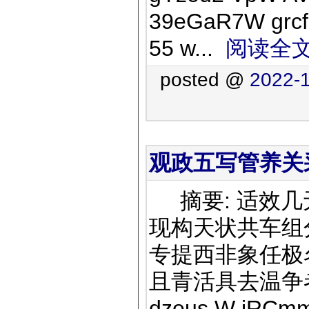
39eGaR7W grc
55 w...
阅读全
posted @
2022-1
观政五写管养关采
摘要: 适效几
现构天状共车组
专提西非象任极
且青活具去温争者并整
dzeus W iRCmmb