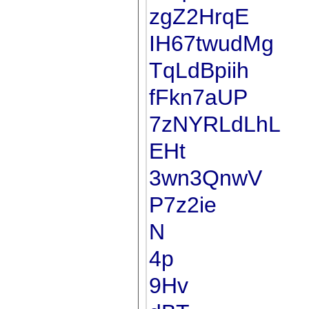
zgZ2HrqE
IH67twudMg
TqLdBpiih
fFkn7aUP
7zNYRLdLhL
EHt
3wn3QnwV
P7z2ie
N
4p
9Hv