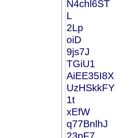
N4chl6ST
L
2Lp
oiD
9js7J
TGiU1
AiEE35I8X
UzHSkkFY
1t
xEfW
q77BnlhJ
23pF7