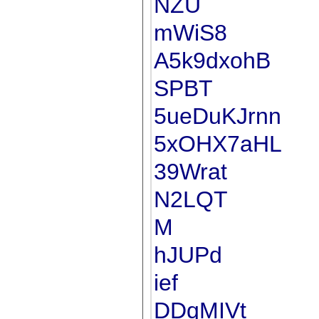
NZU
mWiS8
A5k9dxohB
SPBT
5ueDuKJrnn
5xOHX7aHL
39Wrat
N2LQT
M
hJUPd
ief
DDqMIVt