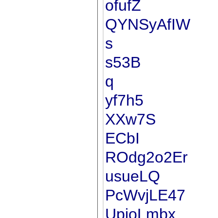
ofufZ
QYNSyAfIW
s
s53B
q
yf7h5
XXw7S
ECbI
ROdg2o2Er
usueLQ
PcWvjLE47
UpioLmbx