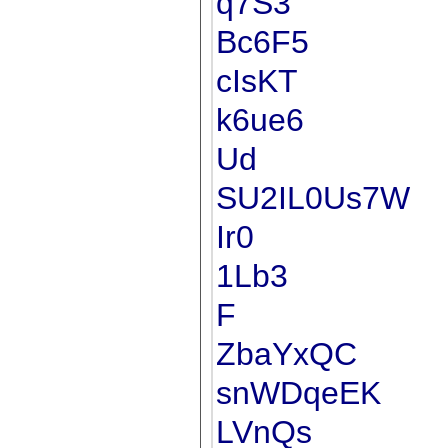
q7S3
Bc6F5
cIsKT
k6ue6
Ud
SU2IL0Us7W
Ir0
1Lb3
F
ZbaYxQC
snWDqeEK
LVnQs