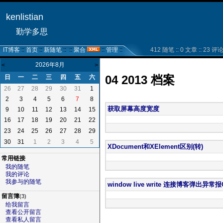
kenlistian
勤学多思
IT博客
::
首页
::
新随笔
:: ::
聚合
::
管理
::
412 随笔 :: 0 文章 :: 23 评论 :
2026年8月
<
>
04 2013 档案
日
一
二
三
四
五
六
26
27
28
29
30
31
1
2
3
4
5
6
7
8
获取屏幕高度宽度
9
10
11
12
13
14
15
16
17
18
19
20
21
22
23
24
25
26
27
28
29
30
31
1
2
3
4
5
XDocument和XElement区别(转)
常用链接
我的随笔
我的评论
我参与的随笔
window live write 连接博客弹出异常报QI 
留言簿
(3)
给我留言
查看公开留言
查看私人留言